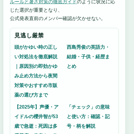
ルールと暑さ対策の徹底ガイド
のように状況に応
じた選択が重要となり、
公式発表直前のメンバー確認が欠かせない。
見逃し厳禁
頭がかゆい時の正し
西島秀俊の英語力・
い対処法を徹底解説
結婚・子供・経歴ま
｜原因別の即効かゆ
とめ
み止め方法から夜間
対策やおすすめ市販
薬の選び方まで
【2025年】声優・ア
「チェック」の意味
イドルの櫻井智が53
と使い方：確認・記
歳で急逝：死因は多
号・柄を解説