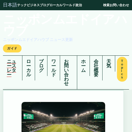
日本語
テック
ビジネス
ブログ
ローカル
ワールド
政治
検索
お問い合わせ
ニッポンムエドイアハ
ウブ
ニッポンムエドイアハウブ ニュース更新
ガイド
ニュ
ロ
ブ
ワ
お
ホ
会
天
T
o
ース
ー
ロ
ー
問
ー
社
気
p
レタ
カ
グ
ル
い
ム
概
i
ー
ル
ド
合
要
c
s
わ
せ