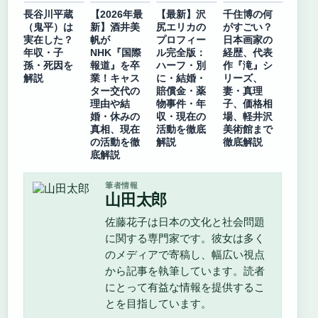
長谷川平蔵
【2026年最
【最新】沢
千住博の何
（鬼平）は
新】酒井美
尻エリカの
がすごい？
実在した？
帆が
プロフィー
日本画家の
年収・子
NHK『国際
ル完全版：
経歴、代表
孫・死因を
報道』を卒
ハーフ・別
作『滝』シ
解説
業！キャス
に・結婚・
リーズ、
ター交代の
賠償金・薬
妻・真理
理由や結
物事件・年
子、価格相
婚・休みの
収・現在の
場、軽井沢
真相、現在
活動を徹底
美術館まで
の活動を徹
解説
徹底解説
底解説
筆者情報
山田太郎
佐藤花子は日本の文化と社会問題
に関する専門家です。彼女は多く
のメディアで寄稿し、幅広い視点
から記事を執筆しています。読者
にとって有益な情報を提供するこ
とを目指しています。