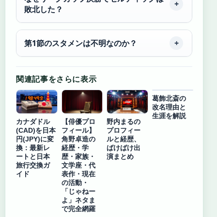
敗北した？
第1節のスタメンは不明なのか？
関連記事をさらに表示
葛飾北斎の
改名理由と
生涯を解説
カナダドル
【俳優プロ
野内まるの
(CAD)を日本
フィール】
プロフィー
円(JPY)に変
角野卓造の
ルと経歴、
換：最新レ
経歴・学
ばけばけ出
ートと日本
歴・家族・
演まとめ
旅行交換ガ
文学座・代
イド
表作・現在
の活動・
「じゃねー
よ」ネタま
で完全網羅