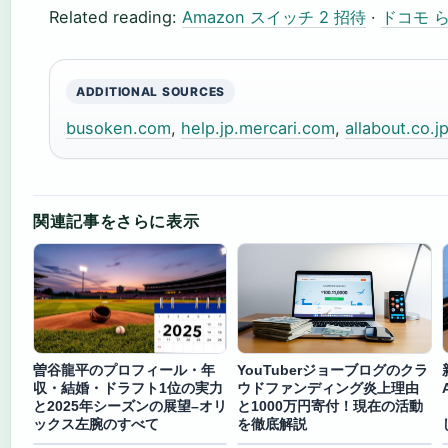
Related reading:
Amazon スイッチ 2 招待
·
ドコモ 
ADDITIONAL SOURCES
busoken.com
,
help.jp.mercari.com
,
allabout.co.j
関連記事をさらに表示
曽谷龍平のプロフィール・年
YouTuberジョーブログのクラ
収・結婚・ドラフト1位の実力
ウドファンディング炎上理由
と2025年シーズンの展望–オリ
と1000万円寄付！現在の活動
ックス左腕のすべて
を徹底解説