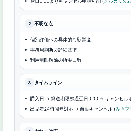
翌日0:00よりキャンセル申請可能 (
メルカリ公
不明な点
2
個別評価への具体的な影響度
事務局判断の詳細基準
利用制限解除の所要日数
タイムライン
3
購入日 → 発送期限超過翌日0:00 → キャンセル
出品者24時間無対応 → 自動キャンセル (
みきフ