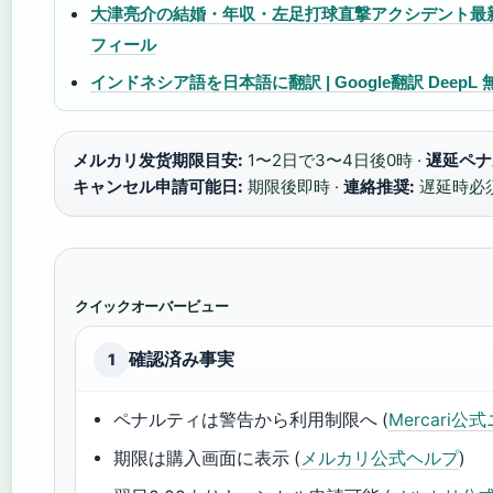
大津亮介の結婚・年収・左足打球直撃アクシデント最
フィール
インドネシア語を日本語に翻訳 | Google翻訳 Dee
メルカリ发货期限目安:
1〜2日で3〜4日後0時 ·
遅延ペナ
キャンセル申請可能日:
期限後即時 ·
連絡推奨:
遅延時必
クイックオーバービュー
確認済み事実
1
ペナルティは警告から利用制限へ (
Mercari公
期限は購入画面に表示 (
メルカリ公式ヘルプ
)