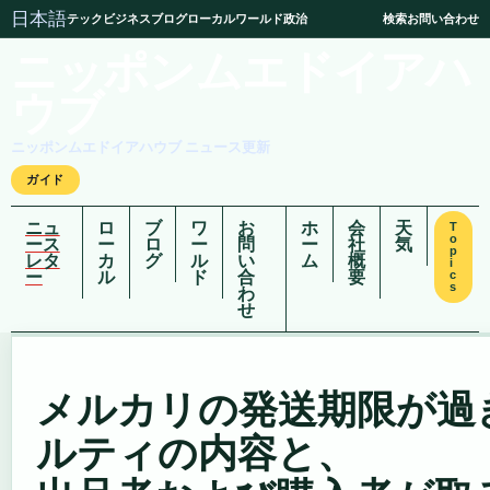
日本語
テック
ビジネス
ブログ
ローカル
ワールド
政治
検索
お問い合わせ
ニッポンムエドイアハ
ウブ
ニッポンムエドイアハウブ ニュース更新
ガイド
ニュ
ロ
ブ
ワ
お
ホ
会
天
T
o
ース
ー
ロ
ー
問
ー
社
気
p
レタ
カ
グ
ル
い
ム
概
i
ー
ル
ド
合
要
c
s
わ
せ
メルカリの発送期限が過
ルティの内容と、