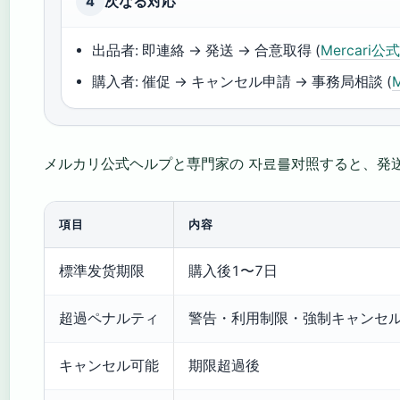
次なる対応
4
出品者: 即連絡 → 発送 → 合意取得 (
Mercari
購入者: 催促 → キャンセル申請 → 事務局相談 (
メルカリ公式ヘルプと専門家の 자료를对照すると、発
項目
内容
標準发货期限
購入後1〜7日
超過ペナルティ
警告・利用制限・強制キャンセ
キャンセル可能
期限超過後