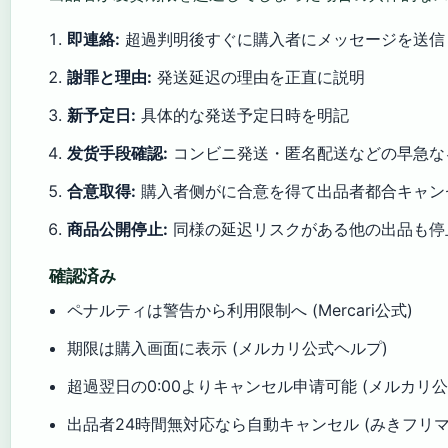
即連絡:
超過判明後すぐに購入者にメッセージを送信 (M
謝罪と理由:
発送延迟の理由を正直に説明
新予定日:
具体的な発送予定日時を明記
发货手段確認:
コンビニ発送・匿名配送などの早急な
合意取得:
購入者侧がに合意を得て出品者都合キャンセルを
商品公開停止:
同様の延迟リスクがある他の出品も停止 (M
確認済み
ペナルティは警告から利用限制へ (Mercari公式)
期限は購入画面に表示 (メルカリ公式ヘルプ)
超過翌日の0:00よりキャンセル申请可能 (メルカリ公
出品者24時間無対応なら自動キャンセル (みきフリマ