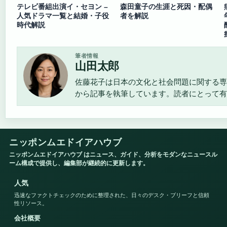
テレビ番組出演イ・セヨン –
森田童子の生涯と死因・配偶
人気ドラマ一覧と結婚・子役
者を解説
時代解説
筆者情報
山田太郎
佐藤花子は日本の文化と社会問題に関する専
から記事を執筆しています。読者にとって有
ニッポンムエドイアハウブ
ニッポンムエドイアハウブ はニュース、ガイド、分析をモダンなニュースル
ーム構成で提供し、編集部が継続的に更新します。
人気
迅速なファクトチェックのために整理された、日々のデスク・ブリーフと信頼
性リソース。
会社概要