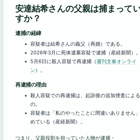
安達結希さんの父親は捕まって
すか？
逮捕の経緯
容疑者は結希さんの義父（再婚）である。
2026年3月に死体遺棄容疑で逮捕（産経新聞）
5月6日に殺人容疑で再逮捕（
週刊文春オンライ
ン
）。
再逮捕の理由
殺人容疑での再逮捕は、起訴後の追加捜査によ
の。
容疑者は「私のやったことに間違いありません
めている（産経新聞）。
つまり、父親役割を担っていた人物が逮捕・