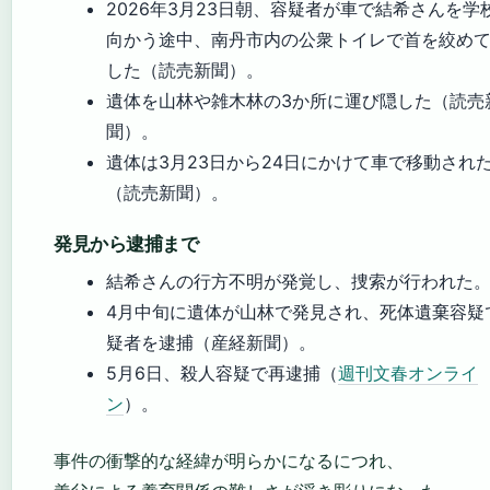
2026年3月23日朝、容疑者が車で結希さんを学
向かう途中、南丹市内の公衆トイレで首を絞め
した（読売新聞）。
遺体を山林や雑木林の3か所に運び隠した（読売
聞）。
遺体は3月23日から24日にかけて車で移動され
（読売新聞）。
発見から逮捕まで
結希さんの行方不明が発覚し、捜索が行われた
4月中旬に遺体が山林で発見され、死体遺棄容疑
疑者を逮捕（産経新聞）。
5月6日、殺人容疑で再逮捕（
週刊文春オンライ
ン
）。
事件の衝撃的な経緯が明らかになるにつれ、