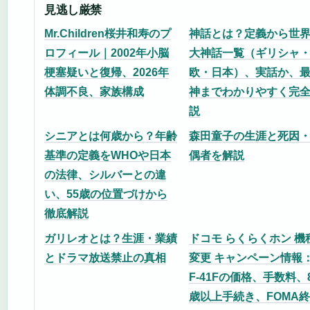
見逃し厳禁
Mr.Children桜井和寿のプ
神話とは？定義から世界
ロフィール｜2002年小脳
大神話一覧（ギリシャ
梗塞疑いと復帰、2026年
欧・日本）、実話か、
体調不良、家族構成
神までわかりやすく完
説
シニアとは何歳から？年齢
森田童子の生涯と死因
基準の定義をWHOや日本
偶者を解説
の法律、シルバーとの違
い、55歳の位置づけから
徹底解説
ガリレオとは？生涯・業績
ドコモ らくらくホン 機
とドラマ放送禁止の真相
変更 キャンペーン情報
F-41Fの価格、手数料、
歳以上手続き、FOMA