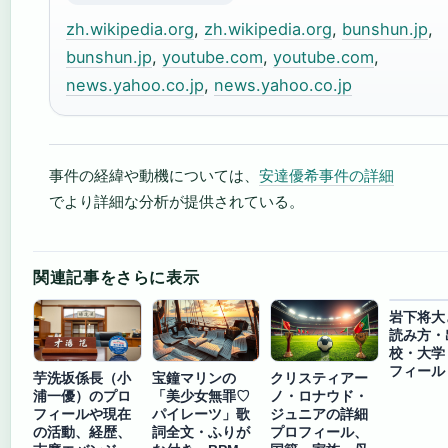
zh.wikipedia.org
,
zh.wikipedia.org
,
bunshun.jp
,
bunshun.jp
,
youtube.com
,
youtube.com
,
news.yahoo.co.jp
,
news.yahoo.co.jp
事件の経緯や動機については、
安達優希事件の詳細
でより詳細な分析が提供されている。
関連記事をさらに表示
岩下将大
読み方・
校・大学
フィール
芋洗坂係長（小
宝鐘マリンの
クリスティアー
浦一優）のプロ
「美少女無罪♡
ノ・ロナウド・
フィールや現在
パイレーツ」歌
ジュニアの詳細
の活動、経歴、
詞全文・ふりが
プロフィール、