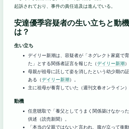
起訴されており、事件の責任追及は進んでいる。
安達優季容疑者の生い立ちと動機
は？
生い立ち
デイリー新潮は、容疑者が「ネグレクト家庭で
た」とする関係者証言を報じた（
デイリー新潮
母親が祖母に託して姿を消したという幼少期の
ある（
デイリー新潮
）。
主に祖母が養育していた（週刊文春オンライン
動機
任意聴取で「養父としてうまく関係築けなかっ
供述（読売新聞）。
「本当の父親ではないと言われ、腹が立って衝