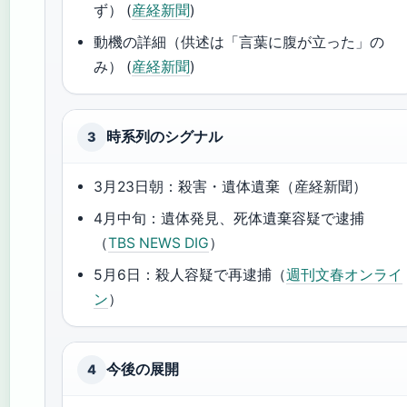
ず） (
産経新聞
)
動機の詳細（供述は「言葉に腹が立った」の
み） (
産経新聞
)
時系列のシグナル
3
3月23日朝：殺害・遺体遺棄（産経新聞）
4月中旬：遺体発見、死体遺棄容疑で逮捕
（
TBS NEWS DIG
）
5月6日：殺人容疑で再逮捕（
週刊文春オンライ
ン
）
今後の展開
4