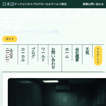
日本語
テック
ビジネス
ブログ
ローカル
ワールド
政治
検索
お問い合わせ
ニッポンムエドイアハ
ウブ
ニッポンムエドイアハウブ ニュース更新
ガイド
ニュ
ロ
ブ
ワ
お
ホ
会
天
T
o
ース
ー
ロ
ー
問
ー
社
気
p
レタ
カ
グ
ル
い
ム
概
i
ー
ル
ド
合
要
c
s
わ
せ