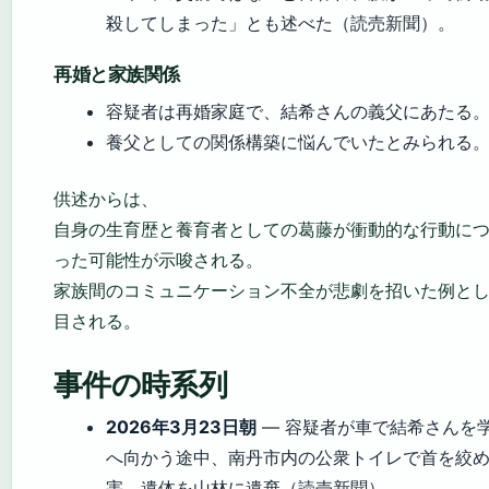
殺してしまった」とも述べた（読売新聞）。
再婚と家族関係
容疑者は再婚家庭で、結希さんの義父にあたる
養父としての関係構築に悩んでいたとみられる
供述からは、
自身の生育歴と養育者としての葛藤が衝動的な行動に
った可能性が示唆される。
家族間のコミュニケーション不全が悲劇を招いた例と
目される。
事件の時系列
2026年3月23日朝
— 容疑者が車で結希さんを
へ向かう途中、南丹市内の公衆トイレで首を絞
害。遺体を山林に遺棄（読売新聞）。