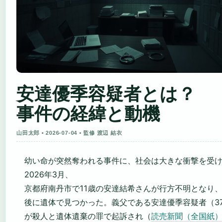
安達優季容疑者とは？
事件の経緯と動機
山田太郎 • 2026-07-04 • 監修 渡辺 結衣
幼い命が突然奪われる事件に、社会は大きな衝撃を受
2026年3月、
京都府南丹市で11歳の安達結希さんが行方不明となり
後に遺体で見つかった。義父である安達優季容疑者（3
が殺人と遺体遺棄の罪で起訴され（
読売新聞（全国紙