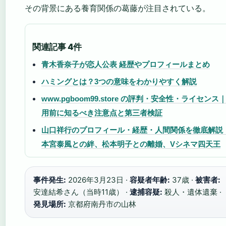
その背景にある養育関係の葛藤が注目されている。
関連記事 4件
青木香奈子が恋人公表 経歴やプロフィールまとめ
ハミングとは？3つの意味をわかりやすく解説
www.pgboom99.store の評判・安全性・ライセンス
用前に知るべき注意点と第三者検証
山口祥行のプロフィール・経歴・人間関係を徹底解説
本宮泰風との絆、松本明子との離婚、Vシネマ四天王
事件発生:
2026年3月23日 ·
容疑者年齢:
37歳 ·
被害者:
安達結希さん（当時11歳） ·
逮捕容疑:
殺人・遺体遺棄 ·
発見場所:
京都府南丹市の山林