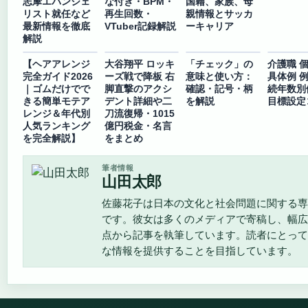
志摩エバンジェ
な付き・BPM・
国籍、家族、母
リスト就任など
再生回数・
親情報とサッカ
最新情報を徹底
VTuber記録解説
ーキャリア
解説
【ヘアアレンジ
大谷翔平 ロッキ
「チェック」の
介護職 
完全ガイド2026
ーズ戦で降板 右
意味と使い方：
具体例 例
｜ゴムだけでで
脚直撃のアクシ
確認・記号・柄
続年数別
きる簡単モテア
デント詳細や二
を解説
目標設定
レンジ＆年代別
刀流復帰・1015
人気ランキング
億円税金・名言
を完全解説】
をまとめ
筆者情報
山田太郎
佐藤花子は日本の文化と社会問題に関する専
です。彼女は多くのメディアで寄稿し、幅広
点から記事を執筆しています。読者にとって
な情報を提供することを目指しています。