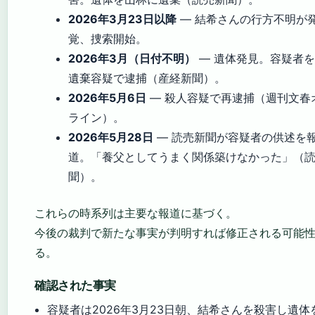
2026年3月23日以降
— 結希さんの行方不明が
覚、捜索開始。
2026年3月（日付不明）
— 遺体発見。容疑者
遺棄容疑で逮捕（産経新聞）。
2026年5月6日
— 殺人容疑で再逮捕（週刊文春
ライン）。
2026年5月28日
— 読売新聞が容疑者の供述を
道。「養父としてうまく関係築けなかった」（
聞）。
これらの時系列は主要な報道に基づく。
今後の裁判で新たな事実が判明すれば修正される可能
る。
確認された事実
容疑者は2026年3月23日朝、結希さんを殺害し遺体