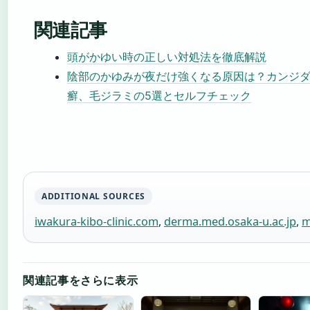
関連記事
頭がかゆい時の正しい対処法を徹底解説
陰部のかゆみが夜だけ強くなる原因は？カンジ
癬、毛ジラミの5選とセルフチェック
ADDITIONAL SOURCES
iwakura-kibo-clinic.com
,
derma.med.osaka-u.ac.jp
,
m
関連記事をさらに表示