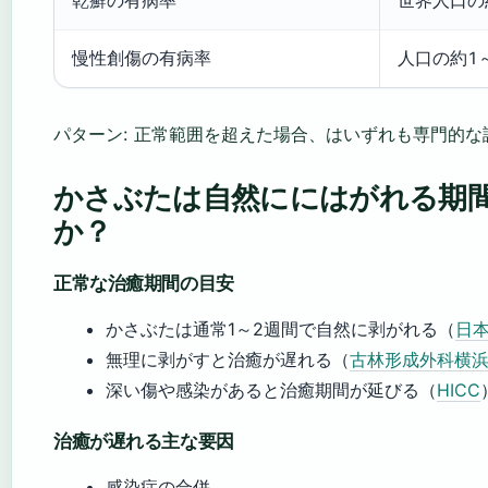
乾癬の有病率
世界人口の
慢性創傷の有病率
人口の約1
パターン: 正常範囲を超えた場合、はいずれも専門的
かさぶたは自然ににはがれる期
か？
正常な治癒期間の目安
かさぶたは通常1～2週間で自然に剥がれる（
日
無理に剥がすと治癒が遅れる（
古林形成外科横
深い傷や感染があると治癒期間が延びる（
HICC
治癒が遅れる主な要因
感染症の合併