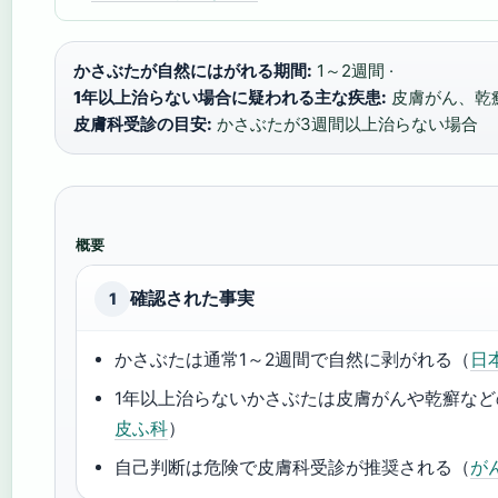
かさぶたが自然にはがれる期間:
1～2週間 ·
1年以上治らない場合に疑われる主な疾患:
皮膚がん、乾癬
皮膚科受診の目安:
かさぶたが3週間以上治らない場合
概要
確認された事実
1
かさぶたは通常1～2週間で自然に剥がれる（
日
1年以上治らないかさぶたは皮膚がんや乾癬な
皮ふ科
）
自己判断は危険で皮膚科受診が推奨される（
が