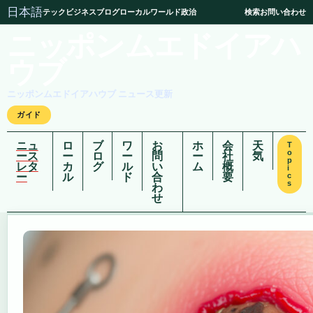
日本語
テック
ビジネス
ブログ
ローカル
ワールド
政治
検索
お問い合わせ
ニッポンムエドイアハ
ウブ
ニッポンムエドイアハウブ ニュース更新
ガイド
ニュ
ロ
ブ
ワ
お
ホ
会
天
T
o
ース
ー
ロ
ー
問
ー
社
気
p
レタ
カ
グ
ル
い
ム
概
i
ー
ル
ド
合
要
c
s
わ
せ