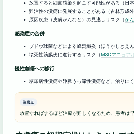
放置すると細菌感染を起こす可能性がある（日
難治性の潰瘍に発展することがある（古林形成
原因疾患（皮膚がんなど）の見逃しリスク（
が
感染症の合併
ブドウ球菌などによる蜂窩織炎（ほうかしきえ
壊死性筋膜炎に進行するリスク（
MSDマニュア
慢性創傷への移行
糖尿病性潰瘍や静脈うっ滞性潰瘍など、治りに
注意点
放置すればするほど治療が難しくなるため、患者は