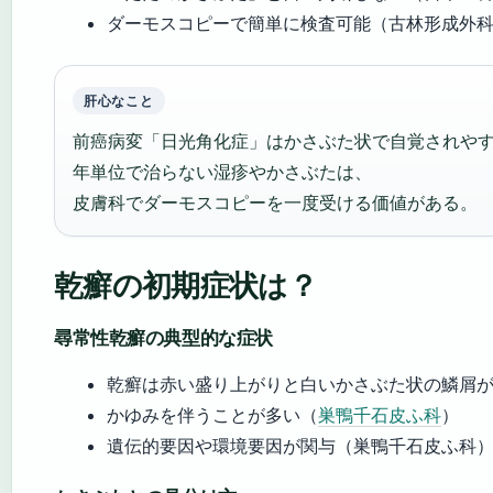
ダーモスコピーで簡単に検査可能（古林形成外
肝心なこと
前癌病変「日光角化症」はかさぶた状で自覚されや
年単位で治らない湿疹やかさぶたは、
皮膚科でダーモスコピーを一度受ける価値がある。
乾癬の初期症状は？
尋常性乾癬の典型的な症状
乾癬は赤い盛り上がりと白いかさぶた状の鱗屑
かゆみを伴うことが多い（
巣鴨千石皮ふ科
）
遺伝的要因や環境要因が関与（巣鴨千石皮ふ科