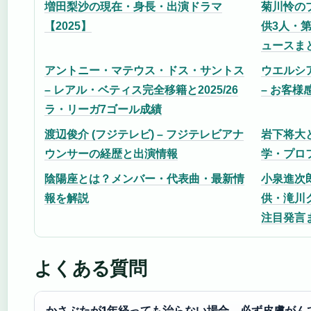
増田梨沙の現在・身長・出演ドラマ
菊川怜の
【2025】
供3人・第
ュースま
アントニー・マテウス・ドス・サントス
ウエルシア
– レアル・ベティス完全移籍と2025/26
– お客様
ラ・リーガ7ゴール成績
渡辺俊介 (フジテレビ) – フジテレビアナ
岩下将大
ウンサーの経歴と出演情報
学・プロ
陰陽座とは？メンバー・代表曲・最新情
小泉進次
報を解説
供・滝川
注目発言ま
よくある質問
かさぶたが1年経っても治らない場合、必ず皮膚がん