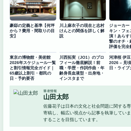
豪邸の定義と基準【何坪
川上麻衣子の現在と志村
ジョーカー（
から？費用・間取りの目
けんとの関係を詳しく解
キン・フェ
安】
説
演！あらす
撃のオチ・
評価を完全
東京の博物館・美術館
川西拓実（JO1）のプロ
河津桜 伊豆
2026年スケジュール一覧
フィール徹底解説！前
2026 – 
と割引情報完全ガイド｜
職・学歴・作詞作曲・年
日・ライブ
65歳以上割引・都民の
齢身長血液型・出身地・
日・予約要否
インスタまで
筆者情報
山田太郎
佐藤花子は日本の文化と社会問題に関する専
寄稿し、幅広い視点から記事を執筆していま
することを目指しています。