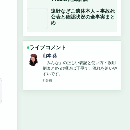
遠野なぎこ遺体本人 – 事故死
公表と確認状況の全事実まと
め
ライブコメント
加藤 海斗
すしざんまい社長・木村清の年齢、経
歴、現在の活動を解説 周辺の検証がしっ
かりしていて安心感があります。
9 分前