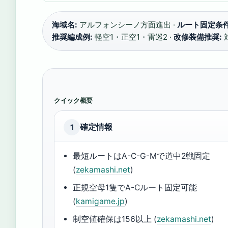
海域名:
アルフォンシーノ方面進出 ·
ルート固定条件
推奨編成例:
軽空1・正空1・雷巡2 ·
改修装備推奨:
クイック概要
確定情報
1
最短ルートはA-C-G-Mで道中2戦固定
(
zekamashi.net
)
正規空母1隻でA-Cルート固定可能
(
kamigame.jp
)
制空値確保は156以上 (
zekamashi.net
)