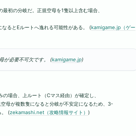
での最初の分岐だ。正規空母を1隻以上含む場合、
なるとEルートへ逸れる可能性がある。 (
kamigame.jp（ゲー
母が必要不可欠です。 (
kamigame.jp
)
のみの場合、上ルート（Cマス経由）が確定し、
空母が複数隻になると分岐が不安定になるため、3-
。 (
zekamashi.net（攻略情報サイト）
)