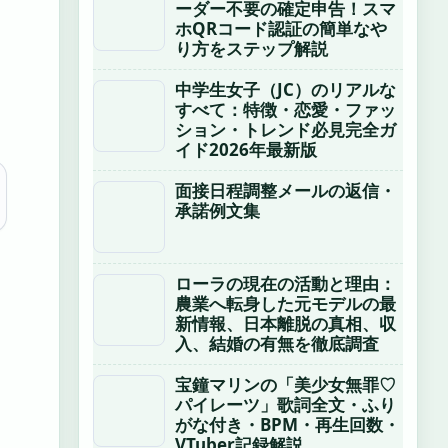
ーダー不要の確定申告！スマ
ホQRコード認証の簡単なや
り方をステップ解説
中学生女子（JC）のリアルな
すべて：特徴・恋愛・ファッ
ション・トレンド必見完全ガ
イド2026年最新版
面接日程調整メールの返信・
承諾例文集
ローラの現在の活動と理由：
農業へ転身した元モデルの最
新情報、日本離脱の真相、収
入、結婚の有無を徹底調査
宝鐘マリンの「美少女無罪♡
パイレーツ」歌詞全文・ふり
がな付き・BPM・再生回数・
VTuber記録解説