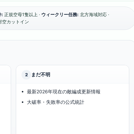
:
正規空母1隻以上 ·
ウィークリー任務:
北方海域対応 ·
対空カットイン
まだ不明
2
最新2026年現在の敵編成更新情報
大破率・失敗率の公式統計