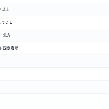
隻以上
でC-E
ー北方
ト固定容易