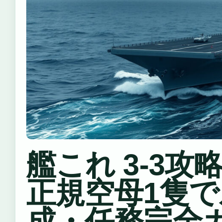
艦これ 3-3攻略
正規空母1隻
成・任務完全