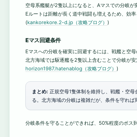
空母系艦艇が2隻以上になると、Aマスでの分岐が
Eルートは距離が長く道中戦闘も増えるため、効率
(
kankorekore.2-d.jp（攻略ブログ）
)
Eマス回避条件
Eマスへの分岐を確実に回避するには、戦艦と空母
北方海域では駆逐艦を2隻以上含むことで分岐が安
horizon1987.hatenablog（攻略ブログ）
)
まとめ:
正規空母1隻体制を維持し、戦艦・空母合
る。北方海域の分岐は複雑だが、条件を守れば
分岐条件を守ることができれば、50%程度のボス