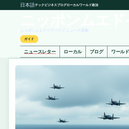
日本語
テック
ビジネス
ブログ
ローカル
ワールド
政治
ニッポンムエド
ニッポンムエドイアハウブ ニュース更新
ガイド
ニュースレター
ローカル
ブログ
ワール