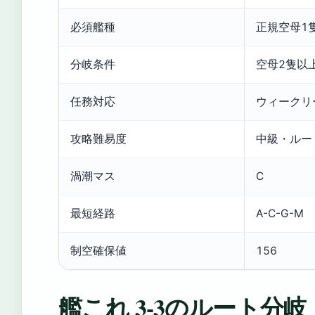
必須艦種
正規空母1
分岐条件
空母2隻以上
任務対応
ウィークリ
攻略難易度
中級・ルー
渦潮マス
C
最短経路
A-C-G-M
制空確保値
156
艦これ 3-3のルート分岐