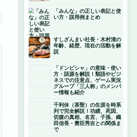
「みんな」の正しい表記と使
い方・誤用例まとめ
すしざんまい社長・木村清の
年齢、経歴、現在の活動を解
説
「ドンピシャ」の意味・使い
方・語源を解説！類語やビジ
ネスでの注意点、ゲーム実況
グループ「三人称」のメンバ
ー情報も紹介
千利休（茶聖）の生涯を時系
列で完全解説！功績、死因、
切腹の真相、名言、子孫、織
田信長・豊臣秀吉との関係ま
で