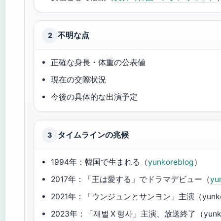
不明な点
2
正確な身長・体重の公表値
現在の交際状況
今後の具体的な出演予定
タイムラインの兆候
3
1994年：韓国で生まれる（
yunkoreblog
）
2017年：「王は愛する」でドラマデビュー（
yu
2021年：「ウンジュンとサンヨン」主演（yunkor
2023年：「재벌 X 형사」主演、放送終了（yunko