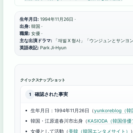
生年月日:
1994年11月26日 ·
出身:
韓国 ·
職業:
女優 ·
主な出演ドラマ:
「재벌 X 형사」「ウンジュンとサンヨン
英語表記:
Park Ji‑Hyun
クイックスナップショット
確認された事実
1
生年月日：1994年11月26日（
yunkoreblo
韓国・江原道春川市出身（
KASIODA（韓国俳
女優として活動（
美韓（韓国エンタメサイト）