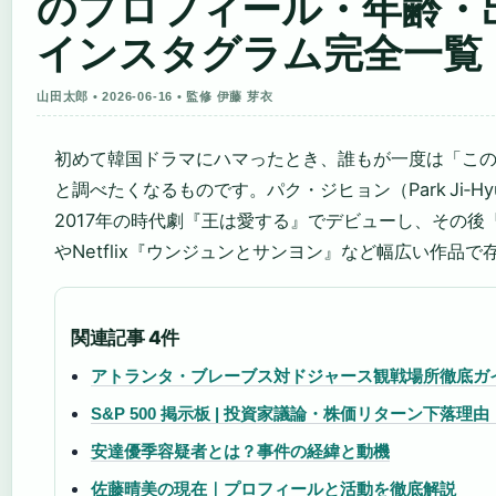
のプロフィール・年齢・
インスタグラム完全一覧
山田太郎 • 2026-06-16 • 監修 伊藤 芽衣
初めて韓国ドラマにハマったとき、誰もが一度は「こ
と調べたくなるものです。パク・ジヒョン（Park Ji‑
2017年の時代劇『王は愛する』でデビューし、その後
やNetflix『ウンジュンとサンヨン』など幅広い作品
関連記事 4件
アトランタ・ブレーブス対ドジャース観戦場所徹底ガ
S&P 500 掲示板 | 投資家議論・株価リターン下落理
安達優季容疑者とは？事件の経緯と動機
佐藤晴美の現在｜プロフィールと活動を徹底解説