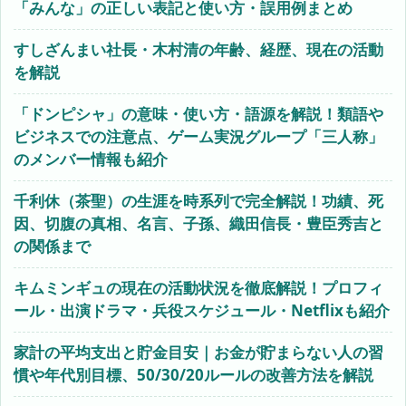
「みんな」の正しい表記と使い方・誤用例まとめ
すしざんまい社長・木村清の年齢、経歴、現在の活動
を解説
「ドンピシャ」の意味・使い方・語源を解説！類語や
ビジネスでの注意点、ゲーム実況グループ「三人称」
のメンバー情報も紹介
千利休（茶聖）の生涯を時系列で完全解説！功績、死
因、切腹の真相、名言、子孫、織田信長・豊臣秀吉と
の関係まで
キムミンギュの現在の活動状況を徹底解説！プロフィ
ール・出演ドラマ・兵役スケジュール・Netflixも紹介
家計の平均支出と貯金目安｜お金が貯まらない人の習
慣や年代別目標、50/30/20ルールの改善方法を解説