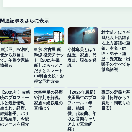
関連記事をさらに表示
桂文珍とは？半
世紀以上活躍す
る上方落語の重
鎮、本名・師
東浜巨、FA権行
東京 名古屋 新
小林麻美とは？
匠・弟子・経
使から残留ま
幹線 格安チケッ
経歴、家族、代
歴・受賞歴・出
で。年俸や家族
ト【2025年最
表曲、現在を解
囃子のすべてを
情報も
新】ぷらっとこ
説
徹底解説
だまとスマート
EX料金比較・お
得な予約方法
【2025年】赤崎
大空幸星の経歴
【2025年最新】
豪邸の定義と基
暁のプロフィー
や評判を解説。
奥田民生のプロ
準【何坪から？
ルと最新情報：
家族や総裁選の
フィール：年
費用・間取りの
生まれ、経歴、
真相は？
齢、結婚、子
目安】
結婚相手、パリ
供、代表曲、年
五輪結果、今後
収と音楽キャリ
のレースを紹介
アまで完全網
羅！