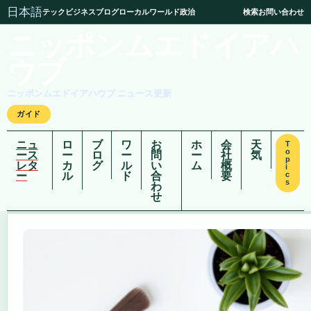
日本語
テック
ビジネス
ブログ
ローカル
ワールド
政治
検索
お問い合わせ
ニッポンムエドイアハ
ウブ
ニッポンムエドイアハウブ ニュース更新
ガイド
ニュ
ロ
ブ
ワ
お
ホ
会
天
T
o
ース
ー
ロ
ー
問
ー
社
気
p
レタ
カ
グ
ル
い
ム
概
i
ー
ル
ド
合
要
c
s
わ
せ