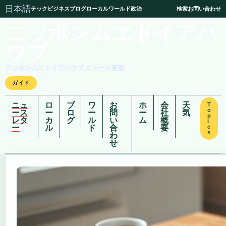
日本語
テック
ビジネス
ブログ
ローカル
ワールド
政治
検索
お問い合わせ
ニッポンムエドイアハ
ウブ
ニッポンムエドイアハウブ ニュース更新
ガイド
ニュ
ロ
ブ
ワ
お
ホ
会
天
T
o
ース
ー
ロ
ー
問
ー
社
気
p
レタ
カ
グ
ル
い
ム
概
i
ー
ル
ド
合
要
c
s
わ
せ