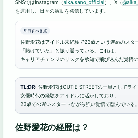
SNSではInstagram（
aika.sano_official
）、X（
@aika
を運用し、日々の活動を発信しています。
注目すべき点
佐野愛花はアイドル未経験で23歳という遅めのスタートだ
「賭けていた」と振り返っている。これは、
キャリアチェンジのリスクを承知で飛び込んだ覚悟
TL;DR:
佐野愛花はCUTIE STREETの一員としてラ
女優時代の経験をアイドルに活かしており、
23歳での遅いスタートながら強い覚悟で臨んでいる
佐野愛花の経歴は？