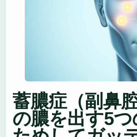
蓄膿症（副鼻
の膿を出す5つ
ためしてガッ