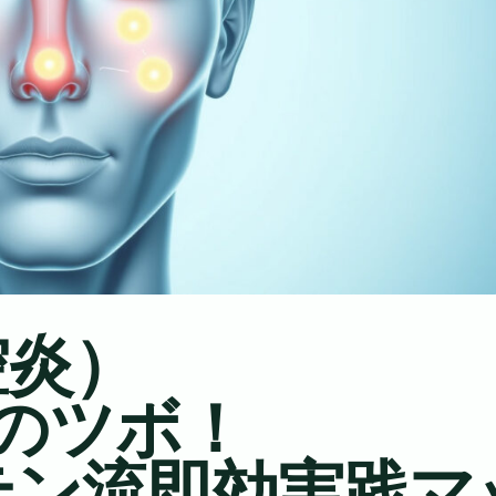
腔炎）
のツボ！
テン流即効実践マ