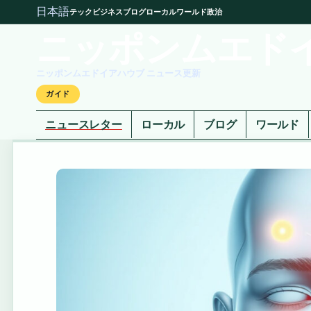
日本語
テック
ビジネス
ブログ
ローカル
ワールド
政治
ニッポンムエド
ニッポンムエドイアハウブ ニュース更新
ガイド
ニュースレター
ローカル
ブログ
ワールド