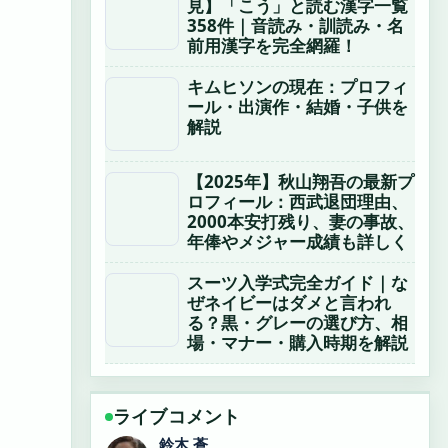
見】「こう」と読む漢字一覧
358件｜音読み・訓読み・名
前用漢字を完全網羅！
キムヒソンの現在：プロフィ
ール・出演作・結婚・子供を
解説
【2025年】秋山翔吾の最新プ
ロフィール：西武退団理由、
2000本安打残り、妻の事故、
年俸やメジャー成績も詳しく
スーツ入学式完全ガイド｜な
ぜネイビーはダメと言われ
る？黒・グレーの選び方、相
場・マナー・購入時期を解説
ライブコメント
渡辺 結衣