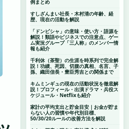
例まとめ
すしざんまい社長・木村清の年齢、経
歴、現在の活動を解説
「ドンピシャ」の意味・使い方・語源を
解説！類語やビジネスでの注意点、ゲー
ム実況グループ「三人称」のメンバー情
報も紹介
千利休（茶聖）の生涯を時系列で完全解
説！功績、死因、切腹の真相、名言、子
孫、織田信長・豊臣秀吉との関係まで
キムミンギュの現在の活動状況を徹底解
説！プロフィール・出演ドラマ・兵役ス
ケジュール・Netflixも紹介
家計の平均支出と貯金目安｜お金が貯ま
らない人の習慣や年代別目標、
50/30/20ルールの改善方法を解説
ッ