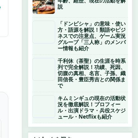
年齢、経歴、現在の活動を解
説
め
「ドンピシャ」の意味・使い
方・語源を解説！類語やビジ
ネスでの注意点、ゲーム実況
グループ「三人称」のメンバ
ー情報も紹介
千利休（茶聖）の生涯を時系
列で完全解説！功績、死因、
切腹の真相、名言、子孫、織
田信長・豊臣秀吉との関係ま
で
キムミンギュの現在の活動状
況を徹底解説！プロフィー
ル・出演ドラマ・兵役スケジ
ュール・Netflixも紹介