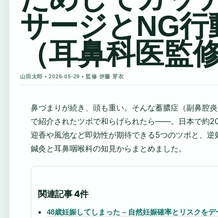
サージとNG行
（耳鼻科医監
山田太郎 • 2026-05-29 • 監修 伊藤 芽衣
鼻づまりが続き、頭も重い。そんな蓄膿症（副鼻腔炎
で紹介されたツボで和らげられたら——。日本で約20
迎香や風池など即効性が期待できる5つのツボと、逆
鍼灸と耳鼻咽喉科の知見からまとめました。
関連記事 4件
48歳妊娠してしまった – 自然妊娠確率とリスクを