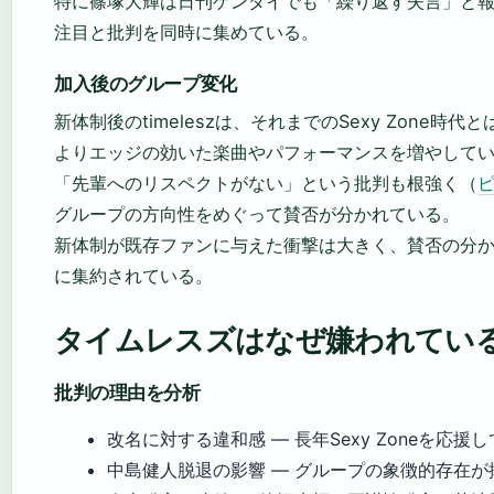
特に篠塚大輝は日刊ゲンダイでも「繰り返す失言」と
注目と批判を同時に集めている。
加入後のグループ変化
新体制後のtimeleszは、それまでのSexy Zone時
よりエッジの効いた楽曲やパフォーマンスを増やして
「先輩へのリスペクトがない」という批判も根強く（
ピ
グループの方向性をめぐって賛否が分かれている。
新体制が既存ファンに与えた衝撃は大きく、賛否の分
に集約されている。
タイムレスズはなぜ嫌われてい
批判の理由を分析
改名に対する違和感 — 長年Sexy Zoneを応
中島健人脱退の影響 — グループの象徴的存在が