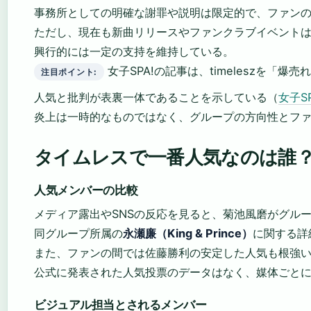
事務所としての明確な謝罪や説明は限定的で、ファン
ただし、現在も新曲リリースやファンクラブイベント
興行的には一定の支持を維持している。
女子SPA!の記事は、timeleszを「
注目ポイント:
人気と批判が表裏一体であることを示している（
女子SP
炎上は一時的なものではなく、グループの方向性とフ
タイムレスで一番人気なのは誰
人気メンバーの比較
メディア露出やSNSの反応を見ると、菊池風磨がグル
同グループ所属の
永瀬廉（King & Prince）
に関する詳
また、ファンの間では佐藤勝利の安定した人気も根強
公式に発表された人気投票のデータはなく、媒体ごと
ビジュアル担当とされるメンバー