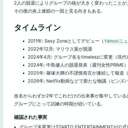
2人の脱退によりグループの核が大きく変わったことが
その後の炎上連鎖の一因と見る向きもある。
タイムライン
2011年
: Sexy Zoneとしてデビュー（
Yahoo!ニ
2022年12月
: マリウス葉が脱退
2024年4月
: グループ名をtimeleszに変更（現
2024年
: 中島健人の脱退発表（週刊女性PRIME
2025年
: 篠塚大輝の不謹慎発言が連続して報道（L
2026年
: Netflix動画などで新たな物議（ピンズ
改名からわずか2年でこれだけの出来事が集中している
グループにとって試練の時期が続いている。
確認された事実
グループ名変更はSTARTO ENTERTAINMENTが