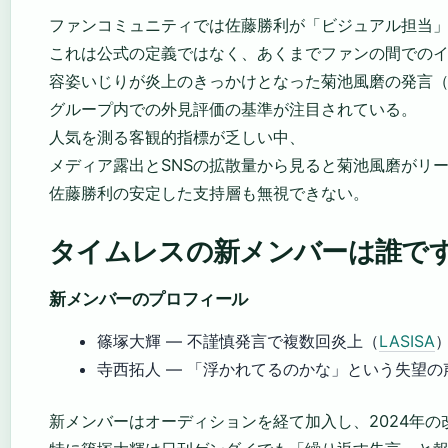
ファンコミュニティでは佐藤勝利が「ビジュアル担当
これは公式の定義ではなく、あくまでファンの間での
容姿いじりが炎上のきっかけとなった菊池風磨の発言
グループ内での外見評価の基準が注目されている。
人気を測る客観的指標が乏しい中、
メディア露出とSNSの拡散量から見ると菊池風磨がリ
佐藤勝利の安定した支持層も無視できない。
タイムレスの新メンバーは誰で
新メンバーのプロフィール
篠塚大輝 — 不謹慎発言で複数回炎上（
LASISA
寺西拓人 — 「浮かれてるのかな」という失望の
新メンバーはオーディションを経て加入し、2024年の