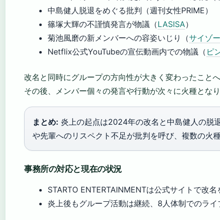
中島健人脱退をめぐる批判（週刊女性PRIME）
篠塚大輝の不謹慎発言が物議（
LASISA
）
菊池風磨の新メンバーへの容姿いじり（
サイゾ
Netflix公式YouTubeの宣伝動画内での物議（
ピン
改名と同時にグループの方向性が大きく変わったこと
その後、メンバー個々の発言や行動が次々に火種となり
まとめ:
炎上の起点は2024年の改名と中島健人の脱
や先輩へのリスペクト不足が批判を呼び、複数の火
事務所の対応と現在の状況
STARTO ENTERTAINMENTは公式サイトで改
炎上後もグループ活動は継続、8人体制でのライ