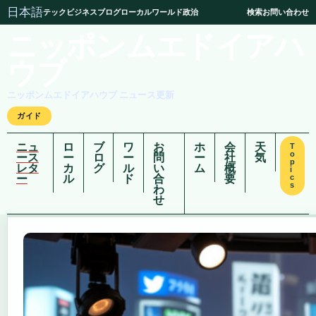
日本語
テック
ビジネス
ブログ
ローカル
ワールド
政治
検索
お問い合わせ
ニッポンムエドイアハ
ウブ
ニッポンムエドイアハウブ ニュース更新
ガイド
ニュ
ロ
ブ
ワ
お
ホ
会
天
T
o
ース
ー
ロ
ー
問
ー
社
気
p
レタ
カ
グ
ル
い
ム
概
i
ー
ル
ド
合
要
c
s
わ
せ