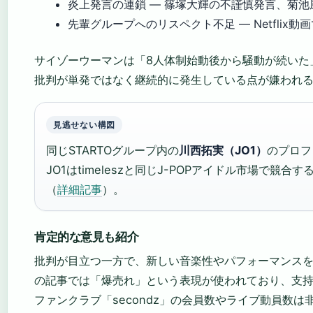
炎上発言の連鎖 — 篠塚大輝の不謹慎発言、菊
先輩グループへのリスペクト不足 — Netflix
サイゾーウーマンは「8人体制始動後から騒動が続いた
批判が単発ではなく継続的に発生している点が嫌われ
見逃せない構図
同じSTARTOグループ内の
川西拓実（JO1）
のプロフ
JO1はtimeleszと同じJ-POPアイドル市場で
（
詳細記事
）。
肯定的な意見も紹介
批判が目立つ一方で、新しい音楽性やパフォーマンスを評
の記事では「爆売れ」という表現が使われており、支
ファンクラブ「secondz」の会員数やライブ動員数は