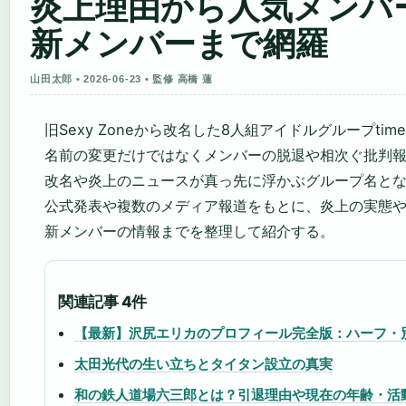
炎上理由から人気メンバ
新メンバーまで網羅
山田太郎 • 2026-06-23 • 監修 高橋 蓮
旧Sexy Zoneから改名した8人組アイドルグループtime
名前の変更だけではなくメンバーの脱退や相次ぐ批判
改名や炎上のニュースが真っ先に浮かぶグループ名と
公式発表や複数のメディア報道をもとに、炎上の実態
新メンバーの情報までを整理して紹介する。
関連記事 4件
【最新】沢尻エリカのプロフィール完全版：ハーフ・
太田光代の生い立ちとタイタン設立の真実
和の鉄人道場六三郎とは？引退理由や現在の年齢・活動