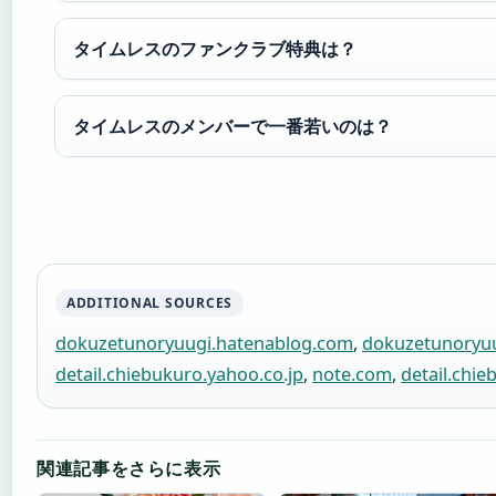
タイムレスのファンクラブ特典は？
タイムレスのメンバーで一番若いのは？
ADDITIONAL SOURCES
dokuzetunoryuugi.hatenablog.com
,
dokuzetunoryu
detail.chiebukuro.yahoo.co.jp
,
note.com
,
detail.chie
関連記事をさらに表示