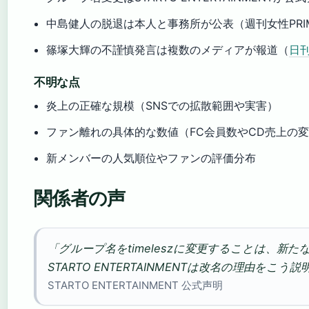
中島健人の脱退は本人と事務所が公表（週刊女性PRI
篠塚大輝の不謹慎発言は複数のメディアが報道（
日刊
不明な点
炎上の正確な規模（SNSでの拡散範囲や実害）
ファン離れの具体的な数値（FC会員数やCD売上の
新メンバーの人気順位やファンの評価分布
関係者の声
「グループ名をtimeleszに変更することは、新
STARTO ENTERTAINMENTは改名の理由を
STARTO ENTERTAINMENT 公式声明