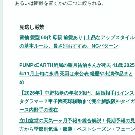
あるいは距離を置くかの二つに絞られる。
見逃し厳禁
留袖 髪型 60代 母親 前髪あり | 上品なアップスタイル
の基本ルール、長さ別おすすめ、NGパターン
PUMPxEARTH所属の望月祐治さんが死去 41歳 2025
年11月上旬に永眠 死因は未公表 経歴や出演作品まと
め
【2026年】中野拓夢の年収3億円、結婚相手はインス
タグラマー？甲子園死球騒動まで完全解説阪神タイガ
ース内野手の現在
立山室堂の天気一ヶ月予報を総合解説！長期予報の見
方から季節別気温・服装・ベストシーズン・フェーン