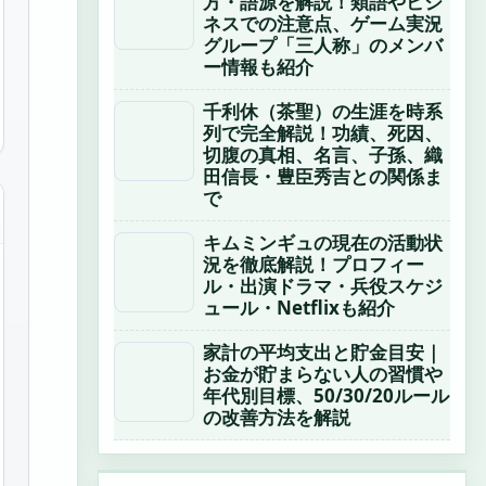
方・語源を解説！類語やビジ
ネスでの注意点、ゲーム実況
グループ「三人称」のメンバ
ー情報も紹介
千利休（茶聖）の生涯を時系
列で完全解説！功績、死因、
切腹の真相、名言、子孫、織
田信長・豊臣秀吉との関係ま
で
キムミンギュの現在の活動状
況を徹底解説！プロフィー
ル・出演ドラマ・兵役スケジ
ュール・Netflixも紹介
家計の平均支出と貯金目安｜
お金が貯まらない人の習慣や
年代別目標、50/30/20ルール
の改善方法を解説