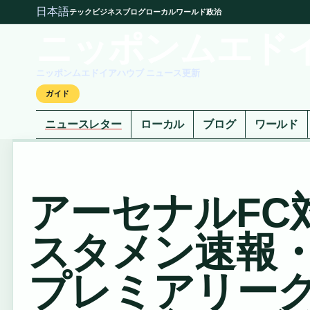
日本語
テック
ビジネス
ブログ
ローカル
ワールド
政治
ニッポンムエド
ニッポンムエドイアハウブ ニュース更新
ガイド
ニュースレター
ローカル
ブログ
ワールド
アーセナルFC
スタメン速報
プレミアリーグ