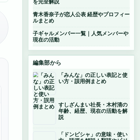
を完全解説
青木香奈子が恋人公表 経歴やプロフィー
ルまとめ
子ギャルメンバー一覧｜人気メンバーや
現在の活動
編集部から
「みんな」の正しい表記と使
い方・誤用例まとめ
すしざんまい社長・木村清の
年齢、経歴、現在の活動を解
説
「ドンピシャ」の意味・使い