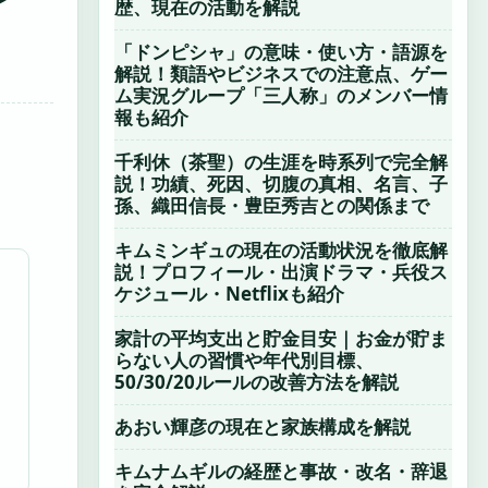
歴、現在の活動を解説
「ドンピシャ」の意味・使い方・語源を
解説！類語やビジネスでの注意点、ゲー
ム実況グループ「三人称」のメンバー情
報も紹介
千利休（茶聖）の生涯を時系列で完全解
説！功績、死因、切腹の真相、名言、子
孫、織田信長・豊臣秀吉との関係まで
キムミンギュの現在の活動状況を徹底解
説！プロフィール・出演ドラマ・兵役ス
ケジュール・Netflixも紹介
家計の平均支出と貯金目安｜お金が貯ま
らない人の習慣や年代別目標、
50/30/20ルールの改善方法を解説
あおい輝彦の現在と家族構成を解説
キムナムギルの経歴と事故・改名・辞退