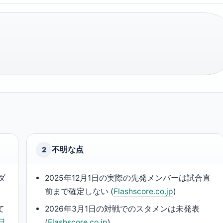
不明な点
2
ダ
2025年12月1日の実際の先発メンバーは試合直
前まで確定しない (
Flashscore.co.jp
)
て
2026年3月1日の対戦でのスタメンは未発表
m日
(
Flashscore.co.jp
)