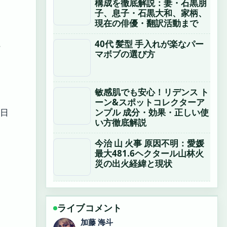
構成を徹底解説：妻・石黒朋
、
子、息子・石黒大和、家柄、
現在の俳優・翻訳活動まで
40代 髪型 手入れが楽なパー
て
マボブの選び方
敏感肌でも安心！リデンス ト
ーン&スポットコレクターア
ンプル 成分・効果・正しい使
m日
い方徹底解説
今治 山 火事 原因不明：愛媛
最大481.6ヘクタール山林火
災の出火経緯と現状
ライブコメント
加藤 海斗