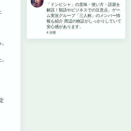
「ドンピシャ」の意味・使い方・語源を
解説！類語やビジネスでの注意点、ゲー
た
ム実況グループ「三人称」のメンバー情
報も紹介 周辺の検証がしっかりしていて
安心感があります。
4 分前
る。
た。
定