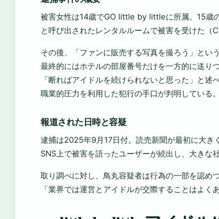
被害女性は14歳でGO little by littleに所属
と呼び出されたレンタルルームで被害を受けた（CO
その後、「ファンに販売する写真を撮ろう」とい
最終的にはホテルの部屋番号だけを一方的に送り
「断ればアイドルを続けられないと思った」と述
職業的圧力を利用した犯行の手口が判明している
報道された日時と容疑
逮捕は2025年9月17日付。読売新聞が最初に大
SNS上で被害を語ったユーザーが続出し、大きな
取り調べに対し、鳥丸容疑者は行為の一部を認め
「業界では運営とアイドルが交際することはよくあ