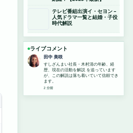
テレビ番組出演イ・セヨン –
人気ドラマ一覧と結婚・子役
時代解説
ライブコメント
中村 悠斗
「ドンピシャ」の意味・使い方・語源を
解説！類語やビジネスでの注意点、ゲー
ム実況グループ「三人称」のメンバー情
報も紹介 の背景説明が助かります。ライ
ブ更新を続けてください。
4 分前