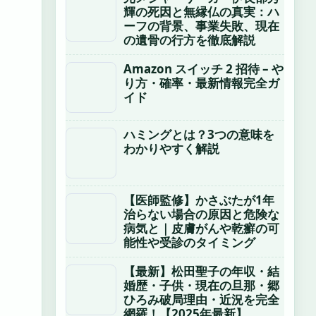
輝の死因と無縁仏の真実：ハ
ーフの背景、事業失敗、現在
の遺骨の行方を徹底解説
Amazon スイッチ 2 招待 – や
り方・確率・最新情報完全ガ
イド
ハミングとは？3つの意味を
わかりやすく解説
【医師監修】かさぶたが1年
治らない場合の原因と危険な
病気と｜皮膚がんや乾癬の可
能性や受診のタイミング
【最新】松田聖子の年収・結
婚歴・子供・現在の旦那・郷
ひろみ破局理由・近況を完全
網羅！【2025年最新】