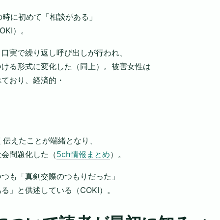
。15歳の時に初めて「相談がある」
KI）。
う口実で繰り返し呼び出しが行われ、
つける形式に変化した（同上）。被害女性は
べており、経済的・
。
きく伝えたことが端緒となり、
社会問題化した（
5ch情報まとめ
）。
つつも「真剣交際のつもりだった」
る」と供述している（COKI）。