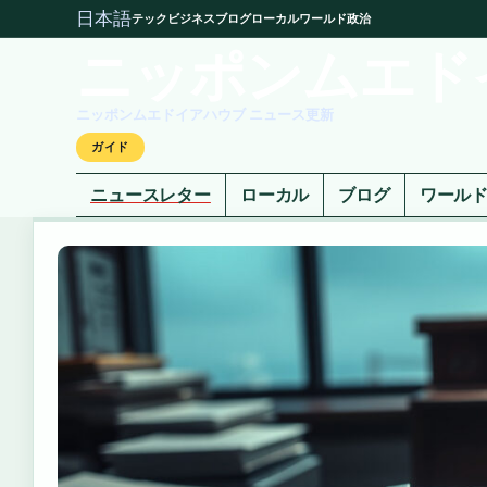
日本語
テック
ビジネス
ブログ
ローカル
ワールド
政治
ニッポンムエド
ニッポンムエドイアハウブ ニュース更新
ガイド
ニュースレター
ローカル
ブログ
ワール