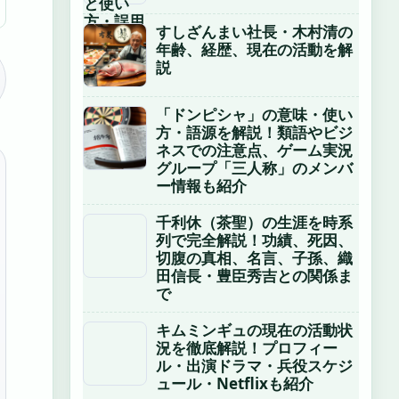
すしざんまい社長・木村清の
年齢、経歴、現在の活動を解
説
「ドンピシャ」の意味・使い
方・語源を解説！類語やビジ
ネスでの注意点、ゲーム実況
グループ「三人称」のメンバ
ー情報も紹介
千利休（茶聖）の生涯を時系
列で完全解説！功績、死因、
切腹の真相、名言、子孫、織
田信長・豊臣秀吉との関係ま
で
キムミンギュの現在の活動状
況を徹底解説！プロフィー
ル・出演ドラマ・兵役スケジ
ュール・Netflixも紹介