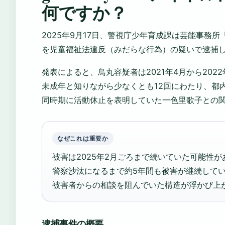
何ですか？
2025年9月17日、警視庁少年育成課は芸能事務所「GO l
を児童福祉法違反（みだらな行為）の疑いで逮捕した
発表によると、鳥丸容疑者は2021年4月から2022
未成年と知りながら少なくとも12回にわたり、都
同時期に活動休止を表明していた一色里歌子との
なぜこれは重要か
被害は2025年2月ごろまで続いていた可能性が
警察沙汰になるまで約5年間も被害が継続して
被害者からの相談を阻んでいた構造が浮かび上
逮捕事件の概要