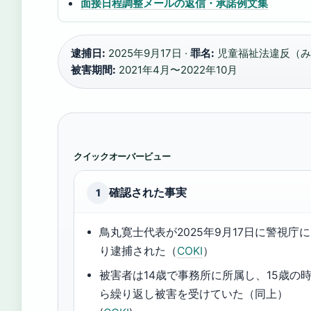
面接日程調整メールの返信・承諾例文集
逮捕日:
2025年9月17日 ·
罪名:
児童福祉法違反（み
被害期間:
2021年4月〜2022年10月
クイックオーバービュー
確認された事実
1
鳥丸寛士代表が2025年9月17日に警視庁
り逮捕された（
COKI
）
被害者は14歳で事務所に所属し、15歳の
ら繰り返し被害を受けていた（同上）