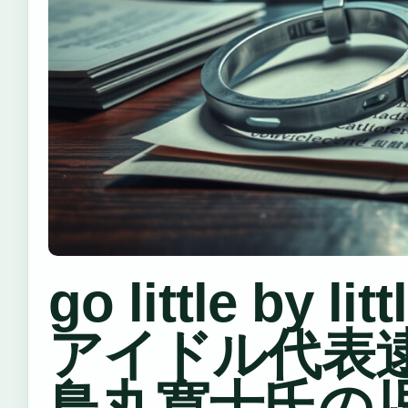
go little by litt
アイドル代表
鳥丸寛士氏の