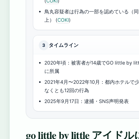
(
COKI
)
鳥丸容疑者は行為の一部を認めている（同
上） (
COKI
)
タイムライン
3
2020年頃：被害者が14歳でGO little by litt
に所属
2021年4月〜2022年10月：都内ホテルで
なくとも12回の行為
2025年9月17日：逮捕・SNS声明発表
go little by lit