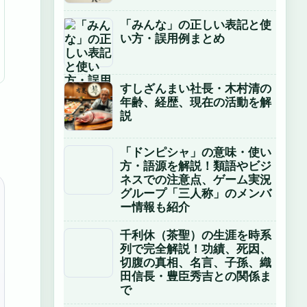
「みんな」の正しい表記と使
い方・誤用例まとめ
すしざんまい社長・木村清の
年齢、経歴、現在の活動を解
説
「ドンピシャ」の意味・使い
方・語源を解説！類語やビジ
ネスでの注意点、ゲーム実況
グループ「三人称」のメンバ
ー情報も紹介
千利休（茶聖）の生涯を時系
列で完全解説！功績、死因、
切腹の真相、名言、子孫、織
田信長・豊臣秀吉との関係ま
で