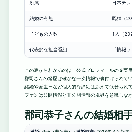
所属
日本テレ
結婚の有無
既婚（20
子どもの人数
1人（20
代表的な担当番組
『情報ラ
この表からわかるのは、公式プロフィールの充実
郡司さんの経歴は確かな一次情報で裏付けられて
結婚や誕生日など個人的な詳細はあえて伏せられ
ファンは公開情報と非公開情報の境界を意識しな
郡司恭子さんの結婚相
結婚:
既婚（非公表） ·
結婚時期:
2023年頃と報道