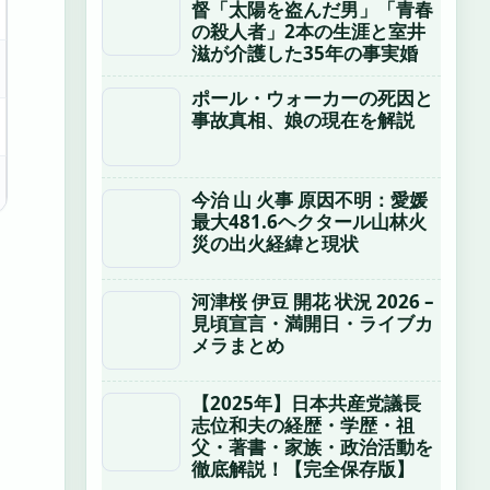
督「太陽を盗んだ男」「青春
の殺人者」2本の生涯と室井
滋が介護した35年の事実婚
ポール・ウォーカーの死因と
事故真相、娘の現在を解説
今治 山 火事 原因不明：愛媛
最大481.6ヘクタール山林火
災の出火経緯と現状
河津桜 伊豆 開花 状況 2026 –
見頃宣言・満開日・ライブカ
メラまとめ
【2025年】日本共産党議長
志位和夫の経歴・学歴・祖
父・著書・家族・政治活動を
徹底解説！【完全保存版】