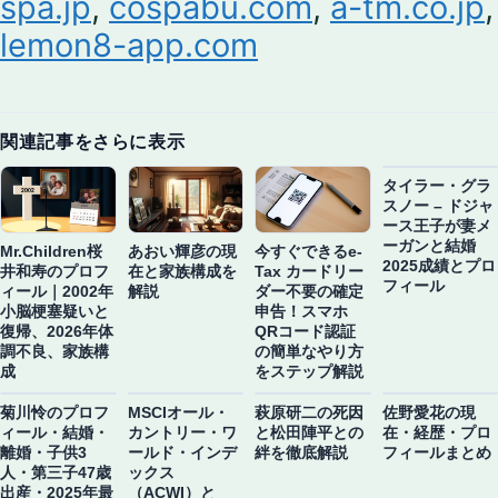
spa.jp
,
cospabu.com
,
a-tm.co.jp
,
lemon8-app.com
関連記事をさらに表示
タイラー・グラ
スノー – ドジャ
ース王子が妻メ
ーガンと結婚
Mr.Children桜
あおい輝彦の現
今すぐできるe-
2025成績とプロ
井和寿のプロフ
在と家族構成を
Tax カードリー
フィール
ィール｜2002年
解説
ダー不要の確定
小脳梗塞疑いと
申告！スマホ
復帰、2026年体
QRコード認証
調不良、家族構
の簡単なやり方
成
をステップ解説
菊川怜のプロフ
MSCIオール・
萩原研二の死因
佐野愛花の現
ィール・結婚・
カントリー・ワ
と松田陣平との
在・経歴・プロ
離婚・子供3
ールド・インデ
絆を徹底解説
フィールまとめ
人・第三子47歳
ックス
出産・2025年最
（ACWI）と