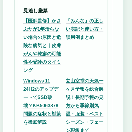
見逃し厳禁
【医師監修】かさ
「みんな」の正し
ぶたが1年治らな
い表記と使い方・
い場合の原因と危
誤用例まとめ
険な病気と｜皮膚
がんや乾癬の可能
性や受診のタイミ
ング
Windows 11
立山室堂の天気一
24H2のアップデ
ヶ月予報を総合解
ートでSSD破
説！長期予報の見
壊？KB5063878
方から季節別気
問題の症状と対策
温・服装・ベスト
を徹底解説
シーズン・フェー
ン現象まで