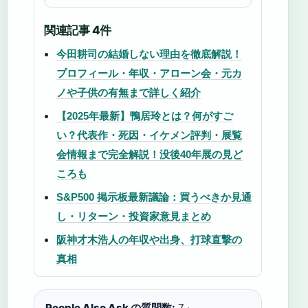
関連記事 4件
今田耕司の結婚しない理由を徹底解説！
プロフィール・年収・アローン会・元カ
ノや子供の有無まで詳しく紹介
【2025年最新】鴨居玲とは？何がすご
い？代表作・死因・イケメン評判・展覧
会情報まで完全解説！没後40年展の見ど
ころも
S&P500 掲示板最新議論：買うべきか見通
し・リターン・投資家意見まとめ
阪神才木浩人の年収や出身、打球直撃の
真相
People Also Ask の質問数:
7 ·