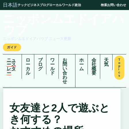
日本語
テック
ビジネス
ブログ
ローカル
ワールド
政治
検索
お問い合わせ
ニッポンムエドイアハ
ウブ
ニッポンムエドイアハウブ ニュース更新
ガイド
ニュ
ロ
ブ
ワ
お
ホ
会
天
T
o
ース
ー
ロ
ー
問
ー
社
気
p
レタ
カ
グ
ル
い
ム
概
i
ー
ル
ド
合
要
c
s
わ
せ
女友達と2人で遊ぶと
き何する？