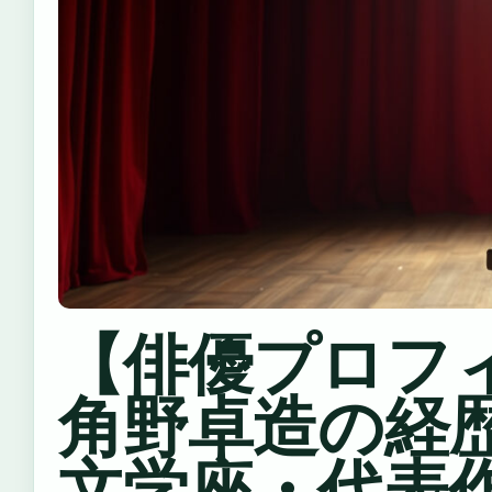
【俳優プロフ
角野卓造の経
文学座・代表