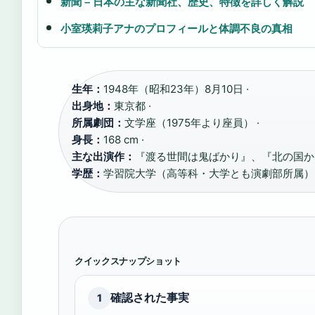
新聞 – 日本の主な新聞社、歴史、特徴を詳しく解説
小室瑛莉子アナのプロフィールと体調不良の真相
生年：
1948年（昭和23年）8月10日 ·
出身地：
東京都 ·
所属劇団：
文学座（1975年より座員） ·
身長：
168 cm ·
主な出演作：
『渡る世間は鬼ばかり』、『北の国から
学歴：
学習院大学（高等科・大学とも演劇部所属）
クイックスナップショット
確認された事実
1