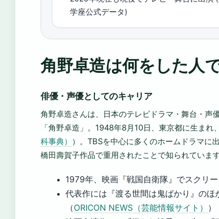
学座公式データ)
角野卓造は何をした人
俳優・声優としてのキャリア
角野卓造さんは、日本のテレビドラマ・舞台・声
「角野卓造」。1948年8月10日、東京都に生ま
科事典）
）。TBSを中心に多くのホームドラマに
橋田壽賀子作品で重用されたことで知られていま
1979年、映画『戦国自衛隊』でスクリ
代表作には『渡る世間は鬼ばかり』のほか
（
ORICON NEWS（芸能情報サイト）
）