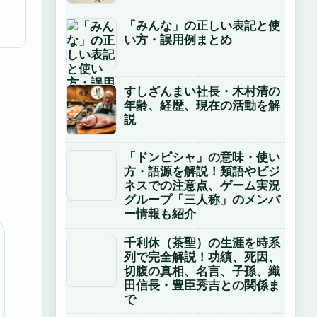
「みんな」の正しい表記と使
い方・誤用例まとめ
すしざんまい社長・木村清の
年齢、経歴、現在の活動を解
説
「ドンピシャ」の意味・使い
方・語源を解説！類語やビジ
ネスでの注意点、ゲーム実況
グループ「三人称」のメンバ
ー情報も紹介
千利休（茶聖）の生涯を時系
列で完全解説！功績、死因、
切腹の真相、名言、子孫、織
田信長・豊臣秀吉との関係ま
で