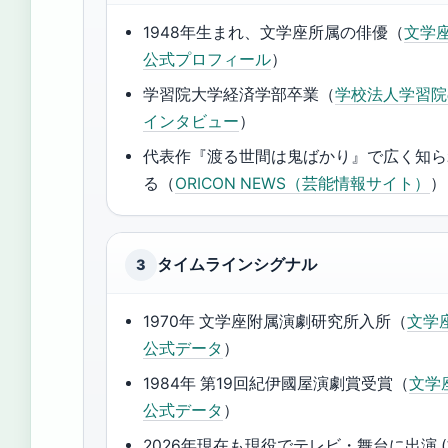
1948年生まれ、文学座所属の俳優（
文学
公式プロフィール
）
学習院大学経済学部卒業（
学校法人学習院
インタビュー
）
代表作『渡る世間は鬼ばかり』で広く知ら
る（
ORICON NEWS（芸能情報サイト）
）
タイムラインシグナル
3
1970年 文学座附属演劇研究所入所（
文学
公式データ
）
1984年 第19回紀伊國屋演劇賞受賞（
文学
公式データ
）
2026年現在も現役でテレビ・舞台に出演 