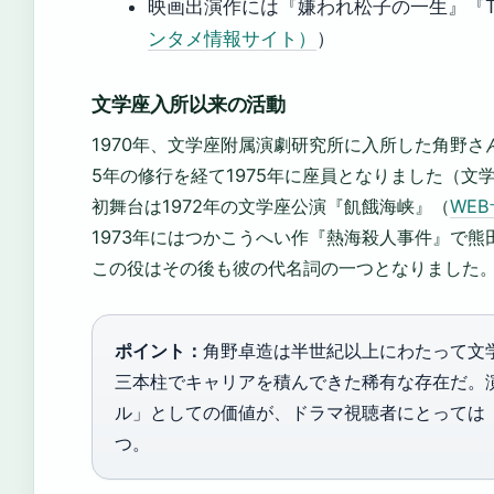
映画出演作には『嫌われ松子の一生』『T
ンタメ情報サイト）
）
文学座入所以来の活動
1970年、文学座附属演劇研究所に入所した角野さ
5年の修行を経て1975年に座員となりました（文
初舞台は1972年の文学座公演『飢餓海峡』（
WE
1973年にはつかこうへい作『熱海殺人事件』で
この役はその後も彼の代名詞の一つとなりました
ポイント：
角野卓造は半世紀以上にわたって文
三本柱でキャリアを積んできた稀有な存在だ。
ル」としての価値が、ドラマ視聴者にとっては
つ。