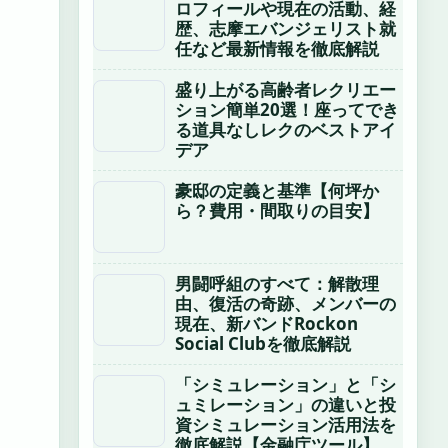
ロフィールや現在の活動、経
歴、志摩エバンジェリスト就
任など最新情報を徹底解説
盛り上がる高齢者レクリエー
ション簡単20選！座ってでき
る道具なしレクのベストアイ
デア
豪邸の定義と基準【何坪か
ら？費用・間取りの目安】
男闘呼組のすべて：解散理
由、復活の奇跡、メンバーの
現在、新バンドRockon
Social Clubを徹底解説
「シミュレーション」と「シ
ュミレーション」の違いと投
資シミュレーション活用法を
徹底解説【金融庁ツール】