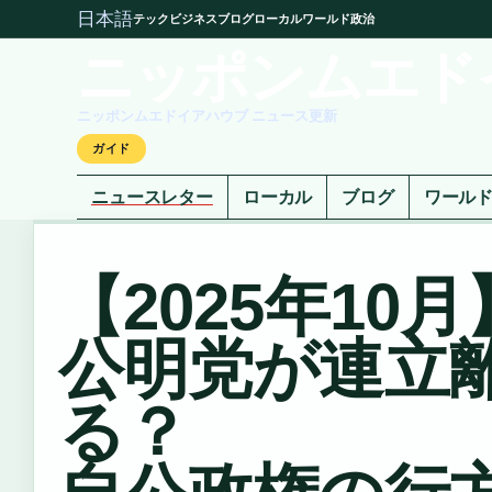
日本語
テック
ビジネス
ブログ
ローカル
ワールド
政治
ニッポンムエド
ニッポンムエドイアハウブ ニュース更新
ガイド
ニュースレター
ローカル
ブログ
ワール
【2025年10月
公明党が連立
る？