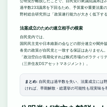
公明党が離脱したことで、自民党の衆議院議席は2
過半数233議席を下回るため、予算案や重要法案
野村総合研究所は「政策遂行能力が大きく低下す
法案成立のための連立相手の模索
自民党内では、
国民民主党や日本維新の会などの部分連立や閣外
各党の政策が自民党と一致する保証はありません
「政治空白が長期化すれば株式市場のボラティリ
（三井住友DSアセットマネジメント）。
まとめ:
自民党は過半数を失い、法案成立には野
ければ、早期解散・総選挙の可能性も現実味を