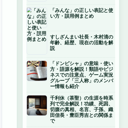
「みんな」の正しい表記と使
い方・誤用例まとめ
すしざんまい社長・木村清の
年齢、経歴、現在の活動を解
説
「ドンピシャ」の意味・使い
方・語源を解説！類語やビジ
ネスでの注意点、ゲーム実況
グループ「三人称」のメンバ
ー情報も紹介
千利休（茶聖）の生涯を時系
列で完全解説！功績、死因、
切腹の真相、名言、子孫、織
田信長・豊臣秀吉との関係ま
で