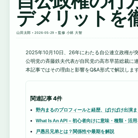
自公政権の行
デメリットを
山田太郎 • 2026-05-29 • 監修 小林 大智
2025年10月10日、26年にわたる自公連立政権
公明党の斉藤鉄夫代表が自民党の高市早苗総裁に
本記事ではその理由と影響をQ&A形式で解説しま
関連記事 4件
野内まるのプロフィールと経歴、ばけばけ出演ま
What Is An API – 初心者向けに意味・種類・活
戸愚呂兄弟とは？関係性や最期を解説