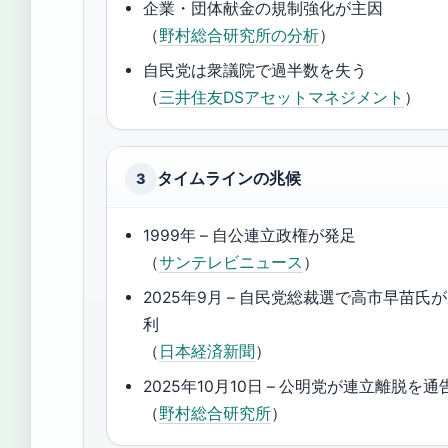
企業・団体献金の規制強化が主因
（
野村総合研究所の分析
）
自民党は衆議院で過半数を失う
（
三井住友DSアセットマネジメント
）
タイムラインの兆候
3
1999年 – 自公連立政権が発足
（
サンテレビニュース
）
2025年9月 – 自民党総裁選で高市早苗氏
利
（
日本経済新聞
）
2025年10月10日 – 公明党が連立離脱を通
（
野村総合研究所
）