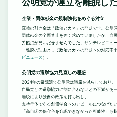
公明党が連立を離脱し
企業・団体献金の規制強化をめぐる対立
直接の引き金は「政治とカネ」の問題です。公明
団体献金の全面禁止を強く求めていましたが、自
妥協点が見いだせませんでした。サンテレビニュ
「離脱の理由として政治とカネの問題への対応不
ビニュース
）。
公明党の選挙協力見直しの思惑
2024年の衆院選で公明党は議席を減らしており、
自民党との選挙協力に割に合わないとの不満があ
離脱により独自の政策を打ち出し、
支持母体である創価学会へのアピールにつなげた
「高市氏の保守色を容認できなかった可能性」も