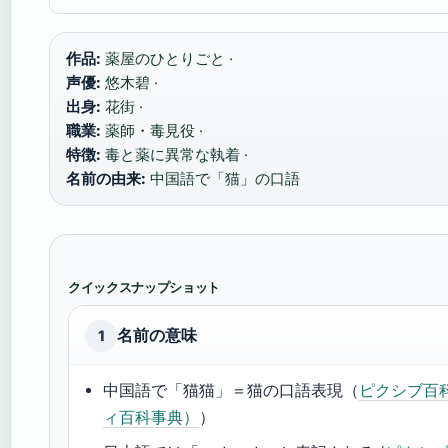
作品:
薬屋のひとりごと ·
声優:
悠木碧 ·
出身:
花街 ·
職業:
薬師・毒見役 ·
特徴:
毒と薬に異常な執着 ·
名前の由来:
中国語で「猫」の口語
クイックスナップショット
名前の意味
1
中国語で「猫猫」＝猫の口語表現（
ピクシブ百
ィ百科事典）
）