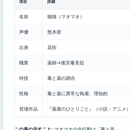
項目
詳細
名前
猫猫（マオマオ）
声優
悠木碧
出身
花街
職業
薬師→後宮毒見役
特技
毒と薬の調合
性格
毒と薬に異常な執着、理知的
登場作品
『薬屋のひとりごと』（小説・アニメ
この表の示すこと:
マオマオの全行動は「毒と薬」