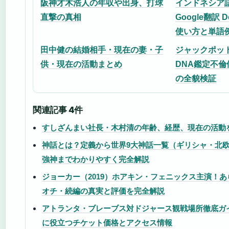
阪神才木浩人の年収や出身、打球
インドネシア語
直撃の真相
Google翻訳 
使い方と単語
田中健の結婚相手・現在の妻・子
ジャックポット
供・現在の活動まとめ
DNA鑑定不
の全貌検証
関連記事 4件
すしざんまい社長・木村清の年齢、経歴、現在の活動
神話とは？定義から世界9大神話一覧（ギリシャ・北
強神までわかりやすく完全解説
ジョーカー（2019）ホアキン・フェニックス主演！
オチ・続編の真実と評価を完全解説
アトランタ・ブレーブス対ドジャース観戦場所徹底ガ
に役立つチケット価格とアクセス情報