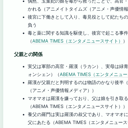
偶然、玉葉妃の娘を毒から救ったことで、高官
かれる（アニメイトタイムズ（アニメ・声優情
後宮に下働きとして入り、毒見役として妃たち
負う
毒と薬に関する知識を駆使し、後宮で起こる事
（
ABEMA TIMES（エンタメニュースサイト）
）
父親との関係
実父は軍部の高官・羅漢（ラカン）、実母は緑
ォンシェン）（
ABEMA TIMES（エンタメニュ
羅漢が父親だと判明するのは物語のかなり後半
（アニメ・声優情報メディア））
マオマオは羅漢を嫌っており、父は娘を引き取
（ABEMA TIMES（エンタメニュースサイト））
養父の羅門は実は羅漢の叔父であり、マオマオ
父にあたる（ABEMA TIMES（エンタメニュー