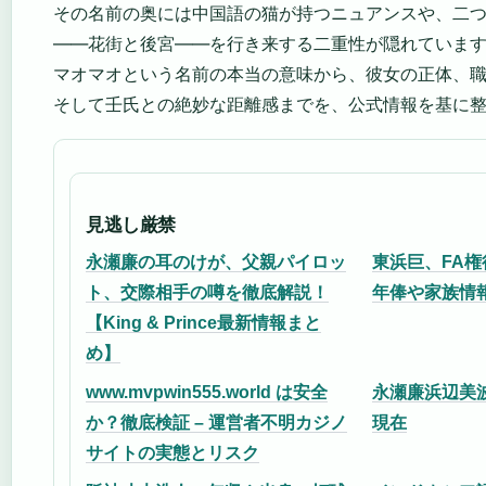
その名前の奥には中国語の猫が持つニュアンスや、二
——花街と後宮——を行き来する二重性が隠れていま
マオマオという名前の本当の意味から、彼女の正体、
そして壬氏との絶妙な距離感までを、公式情報を基に
見逃し厳禁
永瀬廉の耳のけが、父親パイロッ
東浜巨、FA
ト、交際相手の噂を徹底解説！
年俸や家族情
【King & Prince最新情報まと
め】
www.mvpwin555.world は安全
永瀬廉浜辺美
か？徹底検証 – 運営者不明カジノ
現在
サイトの実態とリスク