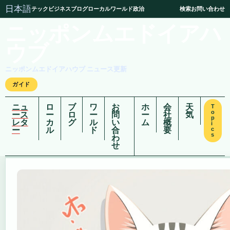
日本語
テック
ビジネス
ブログ
ローカル
ワールド
政治
検索
お問い合わせ
ニッポンムエドイアハ
ウブ
ニッポンムエドイアハウブ ニュース更新
ガイド
ニュ
ロ
ブ
ワ
お
ホ
会
天
T
o
ース
ー
ロ
ー
問
ー
社
気
p
レタ
カ
グ
ル
い
ム
概
i
ー
ル
ド
合
要
c
s
わ
せ