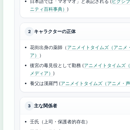
日本語では「マオマオ」と表記される (
ピクシ
ニティ百科事典）
)
キャラクターの正体
2
花街出身の薬師（
アニメイトタイムズ（アニメ
ア）
）
後宮の毒見役として勤務 (
アニメイトタイムズ
メディア）
)
養父は漢羅門 (
アニメイトタイムズ（アニメ・
主な関係者
3
壬氏（上司・保護者的存在）