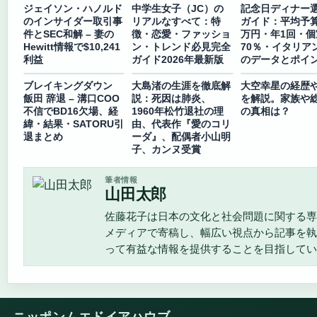
ジェイソン・ハノルド
中学生女子（JC）の
記念日ディナー
のインサイダー取引事
リアルなすべて：特
ガイド：平均予算1
件とSEC和解 – 妻の
徴・恋愛・ファッショ
万円・年1回・個
Hewitt情報で$10,241
ン・トレンド必見完全
70％・イタリア
利益
ガイド2026年最新版
のデータとポイ
ブレイキングダウン
大島渚の生涯を徹底解
大空幸星の経歴
飯田 辞退 – 溝口COO
説：死因は肺炎、
を解説。家族や
不信でBD16欠場、経
1960年松竹退社の理
の真相は？
緯・結果・SATORU引
由、代表作『愛のコリ
退まとめ
ーダ』、配偶者小山明
子、カンヌ受賞
筆者情報
山田太郎
佐藤花子は日本の文化と社会問題に関する専
メディアで寄稿し、幅広い視点から記事を執
って有益な情報を提供することを目指してい