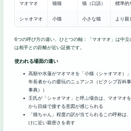
マオマオ
猫猫
猫（口語）
標準的
シャオマオ
小猫
小さな猫
より親
6つの呼び方の違い、ひとつの軸：「マオマオ」は中立
は相手との距離が近い証拠です。
使われる場面の違い
高順や水蓮がマオマオを「小猫（シャオマオ）
年長者からの愛玩のニュアンス（ピクシブ百科
事典））
壬氏が「シャオマオ」と呼ぶ場合は、マオマオ
から目線で接する意図が感じられる
「猫ちゃん」程度の訳が当てられるこの呼称は
けに近い親密さを表す