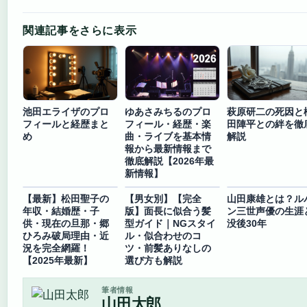
関連記事をさらに表示
池田エライザのプロ
ゆあさみちるのプロ
萩原研二の死因と
フィールと経歴まと
フィール・経歴・楽
田陣平との絆を徹
め
曲・ライブを基本情
解説
報から最新情報まで
徹底解説【2026年最
新情報】
【最新】松田聖子の
【男女別】【完全
山田康雄とは？ル
年収・結婚歴・子
版】面長に似合う髪
ン三世声優の生涯
供・現在の旦那・郷
型ガイド｜NGスタイ
没後30年
ひろみ破局理由・近
ル・似合わせのコ
況を完全網羅！
ツ・前髪ありなしの
【2025年最新】
選び方も解説
筆者情報
山田太郎