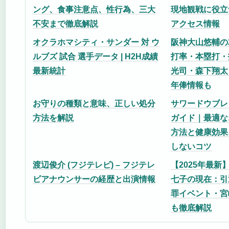
ング、食事注意点、性行為、三大
現地観戦に役立
不安まで徹底解説
アクセス情報
オクラホマシティ・サンダー 対 ウ
阪神大山悠輔の
ルブズ 試合 選手データ | H2H成績
打率・本塁打・
最新統計
光司・森下翔太
年俸情報も
お守りの種類と意味、正しい処分
サワードウブレ
方法を解説
ガイド｜最適な
方法と健康効果
しないコツ
渡辺俊介 (フジテレビ) – フジテレ
【2025年最新
ビアナウンサーの経歴と出演情報
七子の現在：引
罪イベント・宮
も徹底解説