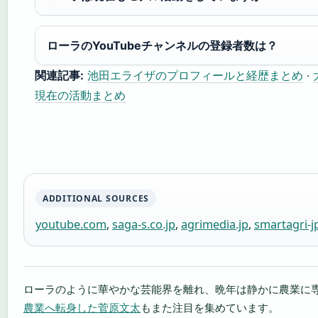
ローラのYouTubeチャンネルの登録者数は？
関連記事:
池田エライザのプロフィールと経歴まとめ
·
現在の活動まとめ
ADDITIONAL SOURCES
youtube.com
,
saga-s.co.jp
,
agrimedia.jp
,
smartagri-
ローラのように華やかな芸能界を離れ、晩年は静かに農業に
農業へ転身した菅原文太
もまた注目を集めています。