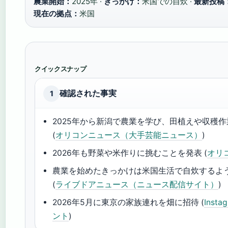
農業開始：
2025年 ·
きっかけ：
米国での自炊 ·
最新投稿
現在の拠点：
米国
クイックスナップ
確認された事実
1
2025年から新潟で農業を学び、田植えや収穫
(
オリコンニュース（大手芸能ニュース）
)
2026年も野菜や米作りに挑むことを発表 (
オリ
農業を始めたきっかけは米国生活で自炊するよ
(
ライブドアニュース（ニュース配信サイト）
)
2026年5月に東京の家族連れを畑に招待 (
Inst
ント
)