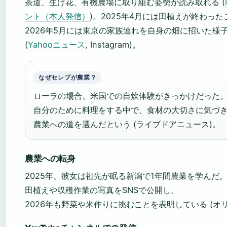
茶道、生け花、有機農場に取り組む姿勢が読み取れる (
ント（本人発信）
)。2025年4月には田植えが終わっ
2026年5月には東京の家族連れを自身の畑に招いた様
(
Yahooニュース
, Instagram)。
なぜセレブが農業？
ローラの場合、米国での自炊体験がきっかけだった
自分のために料理をする中で、食材の大切さに気づ
農業への道を選んだという (ライブドアニュース)。
農業への転身
2025年、彼女は祖先が眠る新潟で1年間農業を学んだ
田植えや収穫作業の写真をSNSで公開し、
2026年も野菜や米作りに挑むことを表明している (オ