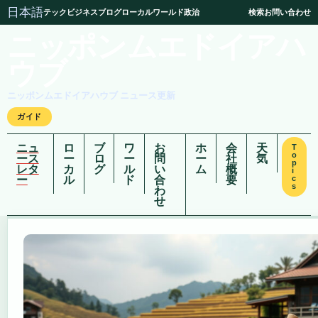
日本語
テック
ビジネス
ブログ
ローカル
ワールド
政治
検索
お問い合わせ
ニッポンムエドイアハ
ウブ
ニッポンムエドイアハウブ ニュース更新
ガイド
ニュ
ロ
ブ
ワ
お
ホ
会
天
T
o
ース
ー
ロ
ー
問
ー
社
気
p
レタ
カ
グ
ル
い
ム
概
i
ー
ル
ド
合
要
c
s
わ
せ