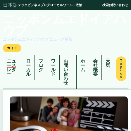
日本語
テック
ビジネス
ブログ
ローカル
ワールド
政治
検索
お問い合わせ
ニッポンムエドイアハ
ウブ
ニッポンムエドイアハウブ ニュース更新
ガイド
ニュ
ロ
ブ
ワ
お
ホ
会
天
T
o
ース
ー
ロ
ー
問
ー
社
気
p
レタ
カ
グ
ル
い
ム
概
i
ー
ル
ド
合
要
c
s
わ
せ