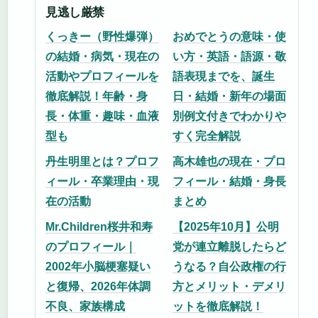
見逃し厳禁
くっきー（野性爆弾）
おめでとうの意味・使
の結婚・病気・現在の
い方・英語・語源・敬
活動やプロフィールを
語表現までを、誕生
徹底解説！年齢・身
日・結婚・新年の場面
長・体重・趣味・血液
別例文付きでわかりや
型も
すく完全解説
丹生明里とは？プロフ
高木雄也の現在・プロ
ィール・卒業理由・現
フィール・結婚・身長
在の活動
まとめ
Mr.Children桜井和寿
【2025年10月】公明
のプロフィール｜
党が連立離脱したらど
2002年小脳梗塞疑い
うなる？自公政権の行
と復帰、2026年体調
方とメリット・デメリ
不良、家族構成
ットを徹底解説！