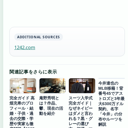
ADDITIONAL SOURCES
1242.com
関連記事をさらに表示
今井達也の
MLB移籍！背
番号45でアス
完全ガイド 高
庵野秀明と
スーツ入学式
トロズと3年最
畑充希のプロ
は？作品、
完全ガイド｜
大6300万ドル
フィール・結
鬱、現在の活
なぜネイビー
契約、名字
婚・子供・過
動を紹介
はダメと言わ
「今井」の分
去の交際・学
れる？黒・グ
布やルーツを
歴や実家も徹
レーの選び
解説