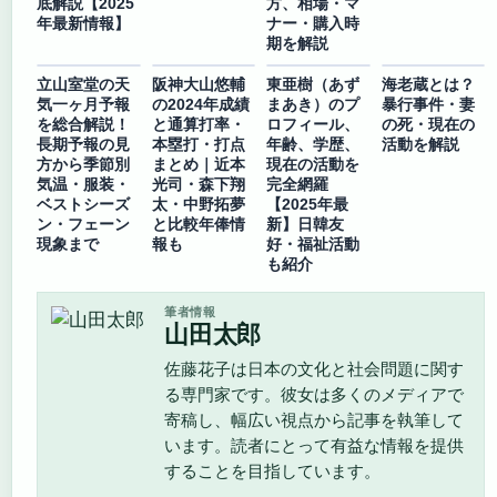
底解説【2025
方、相場・マ
年最新情報】
ナー・購入時
期を解説
立山室堂の天
阪神大山悠輔
東亜樹（あず
海老蔵とは？
気一ヶ月予報
の2024年成績
まあき）のプ
暴行事件・妻
を総合解説！
と通算打率・
ロフィール、
の死・現在の
長期予報の見
本塁打・打点
年齢、学歴、
活動を解説
方から季節別
まとめ｜近本
現在の活動を
気温・服装・
光司・森下翔
完全網羅
ベストシーズ
太・中野拓夢
【2025年最
ン・フェーン
と比較年俸情
新】日韓友
現象まで
報も
好・福祉活動
も紹介
筆者情報
山田太郎
佐藤花子は日本の文化と社会問題に関す
る専門家です。彼女は多くのメディアで
寄稿し、幅広い視点から記事を執筆して
います。読者にとって有益な情報を提供
することを目指しています。