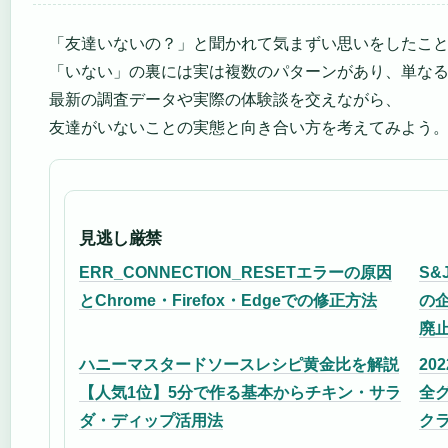
「友達いないの？」と聞かれて気まずい思いをしたこ
「いない」の裏には実は複数のパターンがあり、単な
最新の調査データや実際の体験談を交えながら、
友達がいないことの実態と向き合い方を考えてみよう
見逃し厳禁
ERR_CONNECTION_RESETエラーの原因
S&
とChrome・Firefox・Edgeでの修正方法
の
廃
ハニーマスタードソースレシピ黄金比を解説
2
【人気1位】5分で作る基本からチキン・サラ
全
ダ・ディップ活用法
ク