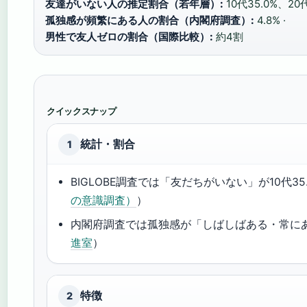
友達がいない人の推定割合（若年層）:
10代35.0%、20代
孤独感が頻繁にある人の割合（内閣府調査）:
4.8% ·
男性で友人ゼロの割合（国際比較）:
約4割
クイックスナップ
統計・割合
1
BIGLOBE調査では「友だちがいない」が10代35.
の意識調査）
）
内閣府調査では孤独感が「しばしばある・常にあ
進室
）
特徴
2