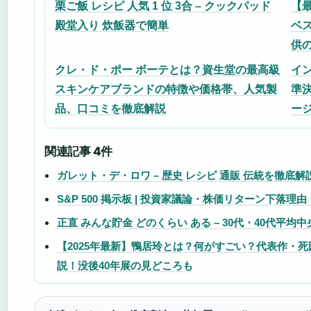
栗ご飯 レシピ 人気 1 位 3合 – クックパッド
【
殿堂入り 炊飯器で簡単
ベ
供
クレ・ド・ポー ボーテとは？資生堂の最高級
イ
スキンケアブランドの特徴や価格帯、人気製
準
品、口コミを徹底解説
ー
関連記事 4件
ガレット・デ・ロワ – 歴史 レシピ 通販 伝統を徹底解
S&P 500 掲示板 | 投資家議論・株価リターン下落理
正直 みんな貯金 どのくらい ある – 30代・40代平
【2025年最新】鴨居玲とは？何がすごい？代表作・
説！没後40年展の見どころも