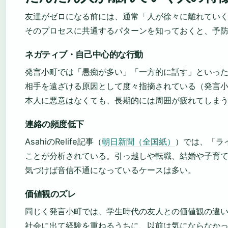
友達がゼロになる前には、通常「人が徐々に離れてい
そのプロセスに共通するパターンを知っておくと、予
ネガティブ・自己中心的な行動
発言小町では「愚痴が多い」「一方的に話す」といっ
相手を遠ざける原因として度々指摘されている（発言
本人に悪意はなくても、長期的には周囲が疲れてしま
連絡の頻度低下
AsahiのRelife記事（
朝日新聞（全国紙）
）では、「ラ
ことが分析されている。引っ越しや転職、結婚や子育
気づけば音信不通になっているケースは多い。
価値観のズレ
同じく発言小町では、学生時代の友人との価値観の違
社会に出て経験を重ねるうちに、以前は気にならなか