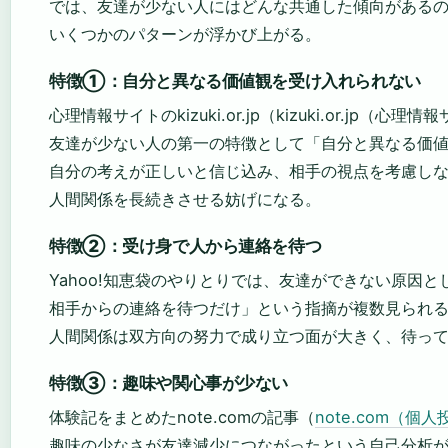
では、友達が少ない人にはどんな共通した傾向がある
いくつかのパターンが浮かび上がる。
特徴①：自分と異なる価値観を受け入れられない
心理情報サイトのkizuki.or.jp（kizuki.or.jp（心
友達が少ない人の第一の特徴として「自分と異なる価
自分の考えが正しいと信じ込み、相手の視点を考慮し
人間関係を長続きさせる妨げになる。
特徴②：受け身で人から連絡を待つ
Yahoo!知恵袋のやりとりでは、友達ができない原因
相手からの連絡を待つだけ」という指摘が複数見られ
人間関係は双方向の努力で成り立つ面が大きく、待っ
特徴③：趣味や関心事が少ない
体験記をまとめたnote.comの記事（
note.com（
趣味の少なさが友達減少につながったという自己分析