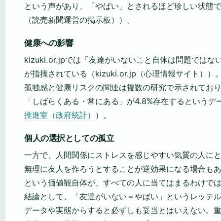
という声があり、「やばい」とされるほど珍しい状態
（読売新聞運営の掲示板））。
健康への影響
kizuki.or.jpでは「友達がいないこと自体は問題
が指摘されている（kizuki.or.jp（心理情報サイト））
孤独感と健康リスクの関連は複数の研究で示されてお
「しばらくある・常にある」が4.8%存在するというデ
推進室（政府統計）
）。
個人の選択としての孤立
一方で、人間関係にストレスを感じやすい気質の人に
無理に友人を作ろうとすることが逆効果になる場合も
という価値観自体が、すべての人に当てはまるわけで
結論として、「友達がいない＝やばい」というレッテ
データや実態からすると必ずしも妥当とはいえない。