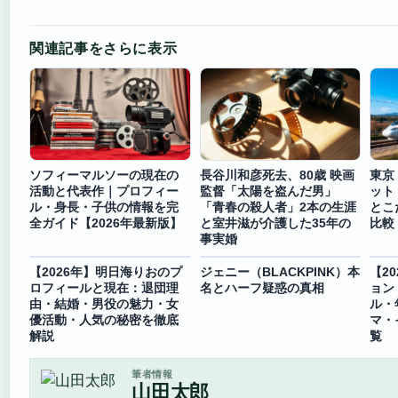
関連記事をさらに表示
ソフィーマルソーの現在の
長谷川和彦死去、80歳 映画
東京
活動と代表作｜プロフィー
監督「太陽を盗んだ男」
ット
ル・身長・子供の情報を完
「青春の殺人者」2本の生涯
とこ
全ガイド【2026年最新版】
と室井滋が介護した35年の
比較
事実婚
【2026年】明日海りおのプ
ジェニー（BLACKPINK）本
【2
ロフィールと現在：退団理
名とハーフ疑惑の真相
ョン
由・結婚・男役の魅力・女
ル・
優活動・人気の秘密を徹底
マ・
解説
覧
筆者情報
山田太郎