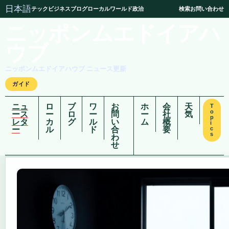
日本語
テック
ビジネス
ブログ
ローカル
ワールド
政治
検索
お問い合わせ
ニッポンムエドイアハ
ウブ
ニッポンムエドイアハウブ ニュース更新
ガイド
ニュ
ロ
ブ
ワ
お
ホ
会
天
T
o
ース
ー
ロ
ー
問
ー
社
気
p
レタ
カ
グ
ル
い
ム
概
i
ー
ル
ド
合
要
c
s
わ
せ