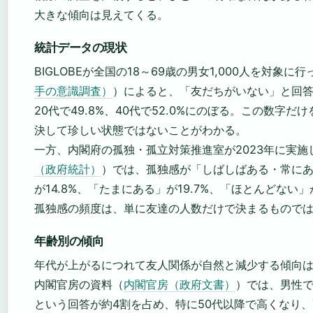
大きな傾向は見えてくる。
統計データの現状
BIGLOBEが全国の18～69歳の男女1,000人を対象に
手の意識調査）
）によると、「友だちがいない」と回答し
20代で49.8%、40代で52.0%にのぼる。この数字だ
決して珍しい状態ではないことがわかる。
一方、内閣府の孤独・孤立対策推進室が2023年に実施
（政府統計）
）では、孤独感が「しばしばある・常にあ
が14.8%、「たまにある」が19.7%、「ほとんどない」
孤独感の頻度は、単に友達の人数だけで決まるもので
年齢別の傾向
年代が上がるにつれて友人関係が自然と減少する傾向
内閣官房の資料（
内閣官房（政府文書）
）では、男性
という回答が約4割を占め、特に50代以降で高くなり、