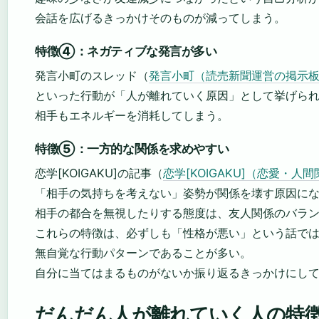
会話を広げるきっかけそのものが減ってしまう。
特徴④：ネガティブな発言が多い
発言小町のスレッド（
発言小町（読売新聞運営の掲示
といった行動が「人が離れていく原因」として挙げら
相手もエネルギーを消耗してしまう。
特徴⑤：一方的な関係を求めやすい
恋学[KOIGAKU]の記事（
恋学[KOIGAKU]（恋愛・人
「相手の気持ちを考えない」姿勢が関係を壊す原因に
相手の都合を無視したりする態度は、友人関係のバラ
これらの特徴は、必ずしも「性格が悪い」という話で
無自覚な行動パターンであることが多い。
自分に当てはまるものがないか振り返るきっかけにし
だんだん人が離れていく人の特