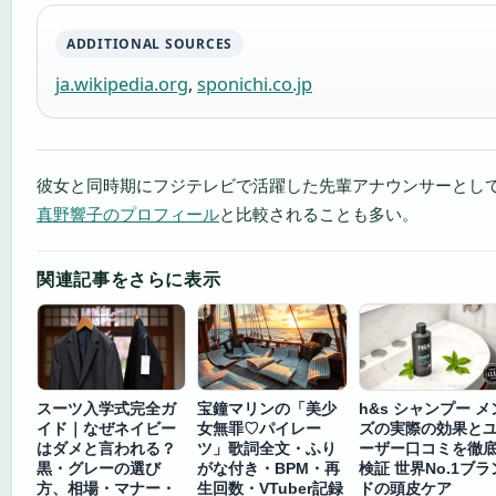
ADDITIONAL SOURCES
ja.wikipedia.org
,
sponichi.co.jp
彼女と同時期にフジテレビで活躍した先輩アナウンサーとし
真野響子のプロフィール
と比較されることも多い。
関連記事をさらに表示
スーツ入学式完全ガ
宝鐘マリンの「美少
h&s シャンプー メ
イド｜なぜネイビー
女無罪♡パイレー
ズの実際の効果と
はダメと言われる？
ツ」歌詞全文・ふり
ーザー口コミを徹
黒・グレーの選び
がな付き・BPM・再
検証 世界No.1ブラ
方、相場・マナー・
生回数・VTuber記録
ドの頭皮ケア