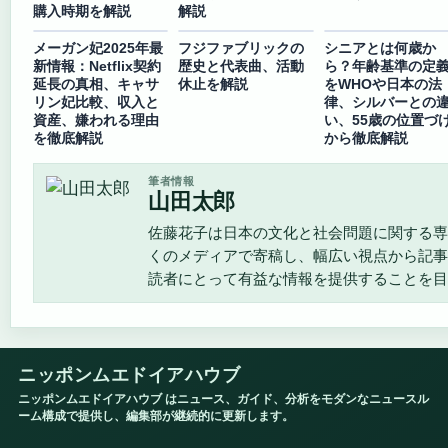
購入時期を解説
解説
メーガン妃2025年最
フジファブリックの
シニアとは何歳か
新情報：Netflix契約
歴史と代表曲、活動
ら？年齢基準の定
延長の真相、キャサ
休止を解説
をWHOや日本の法
リン妃比較、収入と
律、シルバーとの
資産、嫌われる理由
い、55歳の位置づ
を徹底解説
から徹底解説
筆者情報
山田太郎
佐藤花子は日本の文化と社会問題に関する専
くのメディアで寄稿し、幅広い視点から記事
読者にとって有益な情報を提供することを目
ニッポンムエドイアハウブ
ニッポンムエドイアハウブ はニュース、ガイド、分析をモダンなニュースル
ーム構成で提供し、編集部が継続的に更新します。