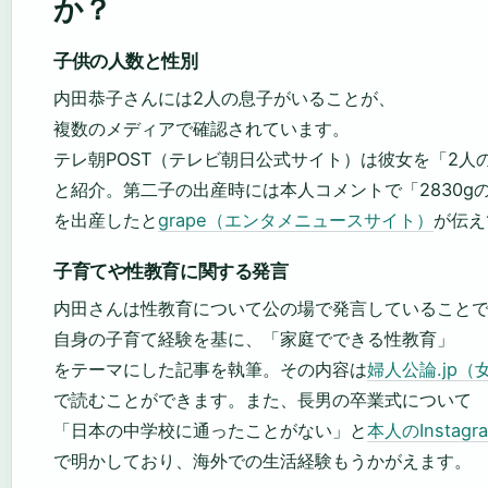
か？
子供の人数と性別
内田恭子さんには2人の息子がいることが、
複数のメディアで確認されています。
テレ朝POST（テレビ朝日公式サイト）は彼女を「2人
と紹介。第二子の出産時には本人コメントで「2830g
を出産したと
grape（エンタメニュースサイト）
が伝え
子育てや性教育に関する発言
内田さんは性教育について公の場で発言していること
自身の子育て経験を基に、「家庭でできる性教育」
をテーマにした記事を執筆。その内容は
婦人公論.jp
で読むことができます。また、長男の卒業式について
「日本の中学校に通ったことがない」と
本人のInstag
で明かしており、海外での生活経験もうかがえます。