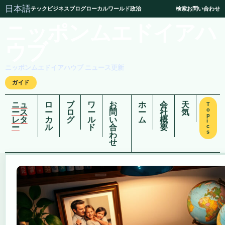
日本語
テック
ビジネス
ブログ
ローカル
ワールド
政治
検索
お問い合わせ
ニッポンムエドイアハ
ウブ
ニッポンムエドイアハウブ ニュース更新
ガイド
ニュ
ロ
ブ
ワ
お
ホ
会
天
T
o
ース
ー
ロ
ー
問
ー
社
気
p
レタ
カ
グ
ル
い
ム
概
i
ー
ル
ド
合
要
c
s
わ
せ