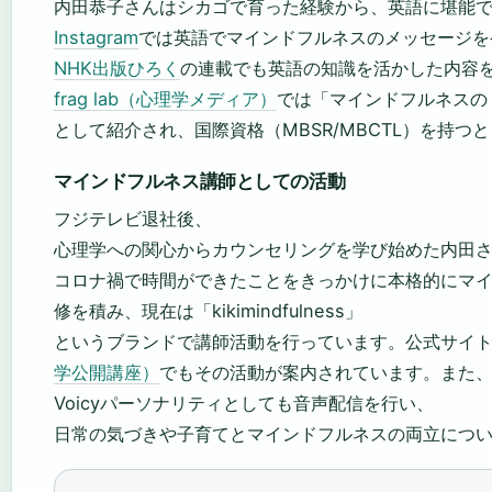
内田恭子さんはシカゴで育った経験から、英語に堪能
Instagram
では英語でマインドフルネスのメッセージを
NHK出版ひろく
の連載でも英語の知識を活かした内容
frag lab（心理学メディア）
では「マインドフルネスの
として紹介され、国際資格（MBSR/MBCTL）を持つ
マインドフルネス講師としての活動
フジテレビ退社後、
心理学への関心からカウンセリングを学び始めた内田
コロナ禍で時間ができたことをきっかけに本格的にマ
修を積み、現在は「kikimindfulness」
というブランドで講師活動を行っています。公式サイ
学公開講座）
でもその活動が案内されています。また
Voicyパーソナリティとしても音声配信を行い、
日常の気づきや子育てとマインドフルネスの両立につ