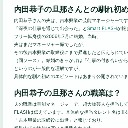
内田恭子の旦那さんとの馴れ初
内田恭子さんの夫は、吉本興業の芸能マネージャーです
「深夜の仕事を通じて出会った」と
Smart FLASH
が報
フリー転身後の2006年7月に結婚。当時、
夫はまだマネージャー職でしたが、
その後吉本興業の取締役にまで昇進したと伝えられて
（同ソース）。結婚のきっかけは「仕事の付き合いか
というのが一般的な理解ですが、
具体的な馴れ初めのエピソードはあまり公開されてい
内田恭子の旦那さんの職業は？
夫の職業は芸能マネージャーで、超大物芸人を担当してい
FLASHは伝えています。具体的な担当タレント名は非
「吉本興業の取締役に出世」と報じており、