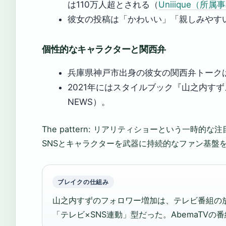
は110万人超とされる（
Uniiique（
彼女の投稿は「かわいい」「親しみやす
個性的なキャラクターと関西弁
兵庫県神戸市出身の彼女の関西弁トーク
2021年にはスタイルブック『山之内すず
NEWS）。
The pattern: リアリティショーという一時的な
SNSとキャラクターを武器に持続的なファン基盤
ブレイクの仕組み
山之内すずのフォロワー増加は、テレビ番組の放
「テレビ×SNS連動」型だった。AbemaTV