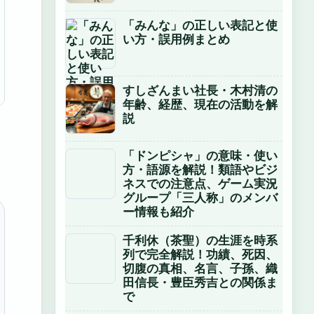
「みんな」の正しい表記と使
い方・誤用例まとめ
すしざんまい社長・木村清の
年齢、経歴、現在の活動を解
説
「ドンピシャ」の意味・使い
方・語源を解説！類語やビジ
ネスでの注意点、ゲーム実況
グループ「三人称」のメンバ
ー情報も紹介
千利休（茶聖）の生涯を時系
列で完全解説！功績、死因、
切腹の真相、名言、子孫、織
田信長・豊臣秀吉との関係ま
で