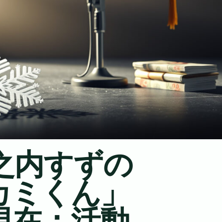
山之内すずの
カミくん」
現在：活動、