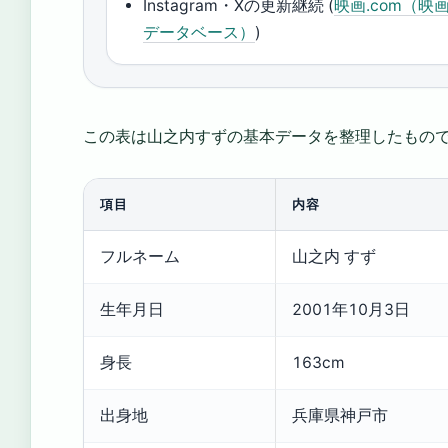
Instagram・Xの更新継続 (
映画.com（映
データベース）
)
この表は山之内すずの基本データを整理したもの
項目
内容
山
フルネーム
山之内 すず
之
内
生年月日
2001年10月3日
す
ず
身長
163cm
の
出身地
兵庫県神戸市
基
本