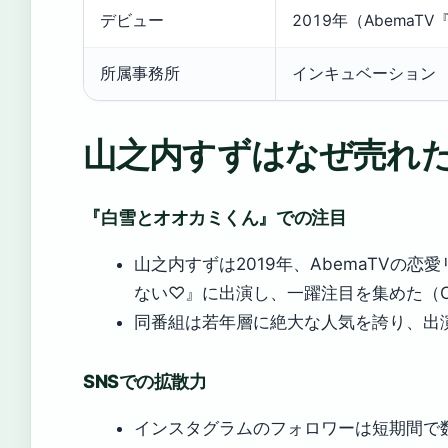
デビュー
2019年（Abema
デ
ー
所属事務所
インキュベーション
タ
山之内すずはなぜ売れ
『白雪とオオカミくん』での注目
山之内すずは2019年、AbemaTVの
ない♡』に出演し、一躍注目を集めた（ORI
同番組は若年層に絶大な人気を誇り、出
SNSでの拡散力
インスタグラムのフォロワーは短期間で数