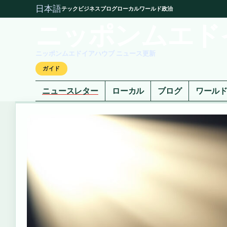
日本語
テック
ビジネス
ブログ
ローカル
ワールド
政治
ニッポンムエド
ニッポンムエドイアハウブ ニュース更新
ガイド
ニュースレター
ローカル
ブログ
ワール