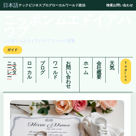
日本語
テック
ビジネス
ブログ
ローカル
ワールド
政治
検索
お問い合わせ
ニッポンムエドイアハ
ウブ
ニッポンムエドイアハウブ ニュース更新
ガイド
ニュ
ロ
ブ
ワ
お
ホ
会
天
T
o
ース
ー
ロ
ー
問
ー
社
気
p
レタ
カ
グ
ル
い
ム
概
i
ー
ル
ド
合
要
c
s
わ
せ