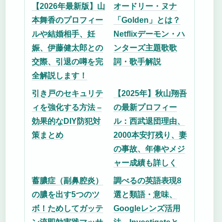
【2026年最新版】山
オードリー・ヌナ
本舞香のプロフィー
「Golden」とは？
ルや結婚相手、妊
Netflixデーモン・ハ
娠、伊藤健太郎との
ンターズ主題歌歌
交際、引退の噂を完
詞・歌手解説
全解説します！
引き戸のセキュリテ
【2025年】秋山翔吾
ィを強化する方法 –
の最新プロフィー
効果的なDIY防犯対
ル：西武退団理由、
策まとめ
2000本安打残り、妻
の事故、年俸やメジ
ャー成績も詳しく
蓄膿症（副鼻腔炎）
調べるの英語表現8
の膿を出す5つのツ
選と類語・意味、
ボ！ためしてガッテ
Googleレンズ活用