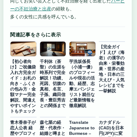
同じくお笑い芸人として不妊治療を経て出産した
バービ
ーの不妊治療と出産
の経験も、
多くの女性に共感を呼んでいる。
関連記事をさらに表示
【完全ガイ
ド】えび（海
老）の漢字の
【初心者向
千利休（茶
芋洗坂係長
由来・栄養効
け】ご祝儀袋
聖）の生涯を
（小浦一優）
果・世界の産
入れ方完全ガ
時系列で完全
のプロフィー
地・日本の三
イド：お札の
解説！功績、
ルや現在の活
大えび・人気
向き・ふくさ
死因、切腹の
動、経歴、志
レシピまでを
の包み方・金
真相、名言、
摩エバンジェ
一挙解説
額マナー完全
子孫、織田信
リスト就任な
解説、間違え
長・豊臣秀吉
ど最新情報を
やすいポイン
との関係まで
徹底解説
トもチェック
青木香奈子が
森七菜の経
Translate
カナダドル
恋人公表 経
歴・代表作・
Japanese to
(CAD)を日本
歴やプロフィ
結婚と噂まと
Burmese –
円(JPY)に変