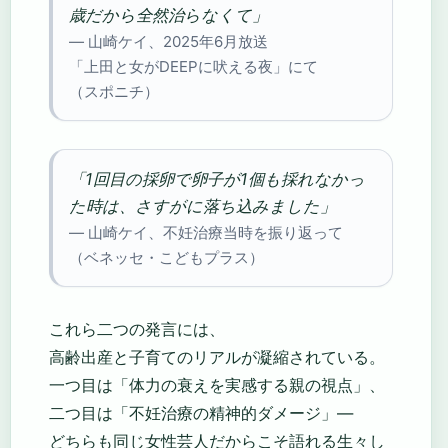
歳だから全然治らなくて」
— 山崎ケイ、2025年6月放送
「上田と女がDEEPに吠える夜」にて
（スポニチ）
「1回目の採卵で卵子が1個も採れなかっ
た時は、さすがに落ち込みました」
— 山崎ケイ、不妊治療当時を振り返って
（ベネッセ・こどもプラス）
これら二つの発言には、
高齢出産と子育てのリアルが凝縮されている。
一つ目は「体力の衰えを実感する親の視点」、
二つ目は「不妊治療の精神的ダメージ」—
どちらも同じ女性芸人だからこそ語れる生々し