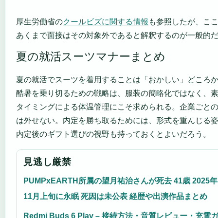
厚生労働省の
クールビズに関する情報
も参照したが、こ
あくまで面接はその対象外であると解釈するのが一般的
夏の就活スーツマナーまとめ
夏の就活でスーツを着用することは「おかしい」どころ
酷暑を乗り切るための戦略は、服装の簡略化ではなく、
タイミングによる体温管理にこそ求められる。企業ごと
は外せない。内定を勝ち取るためには、形式を重んじる
内定後のギフト選びの視野も持っておくとよいだろう。
見逃し厳禁
PUMPxEARTH所属の望月祐治さんが死去 41歳 2025年
11月上旬に永眠 死因は未公表 経歴や出演作品まとめ
Redmi Buds 6 Play – 接続方法・音質レビュー・充電