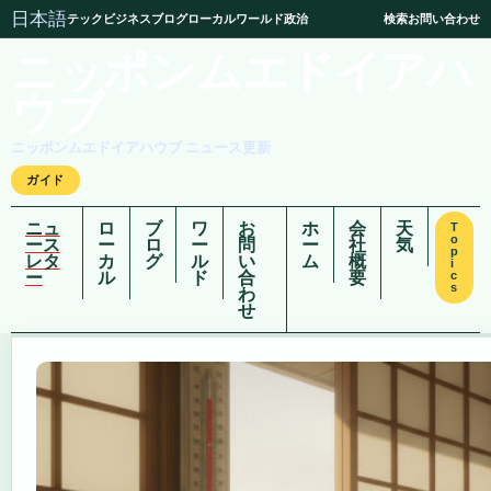
日本語
テック
ビジネス
ブログ
ローカル
ワールド
政治
検索
お問い合わせ
ニッポンムエドイアハ
ウブ
ニッポンムエドイアハウブ ニュース更新
ガイド
ニュ
ロ
ブ
ワ
お
ホ
会
天
T
o
ース
ー
ロ
ー
問
ー
社
気
p
レタ
カ
グ
ル
い
ム
概
i
ー
ル
ド
合
要
c
s
わ
せ