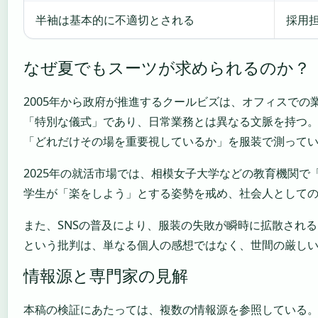
半袖は基本的に不適切とされる
採用
なぜ夏でもスーツが求められるのか？
2005年から政府が推進するクールビズは、オフィスで
「特別な儀式」であり、日常業務とは異なる文脈を持つ
「どれだけその場を重要視しているか」を服装で測って
2025年の就活市場では、相模女子大学などの教育機関
学生が「楽をしよう」とする姿勢を戒め、社会人として
また、SNSの普及により、服装の失敗が瞬時に拡散され
という批判は、単なる個人の感想ではなく、世間の厳し
情報源と専門家の見解
本稿の検証にあたっては、複数の情報源を参照している