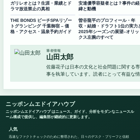
ガリレオとは？生涯・業績とド
安達優季容疑者とは？事件の経
ラマ放送禁止の真相
緯と動機
THE BONDS ビーチSPAリゾー
曽谷龍平のプロフィール・年
トグランピング 千葉御宿 – 価
収・結婚・ドラフト1位の実力
格・アクセス・温泉予約ガイド
2025年シーズンの展望–オリッ
クス左腕のすべて
筆者情報
山田太郎
佐藤花子は日本の文化と社会問題に関する専
事を執筆しています。読者にとって有益な情
ニッポンムエドイアハウブ
ニッポンムエドイアハウブ はニュース、ガイド、分析をモダンなニュースル
ーム構成で提供し、編集部が継続的に更新します。
人気
迅速なファクトチェックのために整理された、日々のデスク・ブリーフと信頼