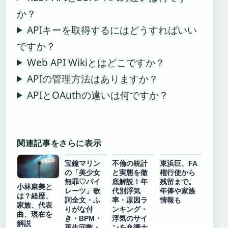
か？
APIキーを取得するにはどうすればいい
ですか？
Web API Wikiとはどこですか？
APIの管理方法はありますか？
APIとOAuthの違いは何ですか？
関連記事をさらに表示
宝鐘マリン
不倫の統計
東浜巨、FA
の「美少女
と実態を徹
権行使から
無罪♡パイ
底解説！年
残留まで。
小林麻美と
レーツ」歌
代別浮気
年俸や家族
は？経歴、
詞全文・ふ
率・原因ラ
情報も
家族、代表
りがな付
ンキング・
曲、現在を
き・BPM・
浮気のサイ
解説
再生回数・
ンを弁護士