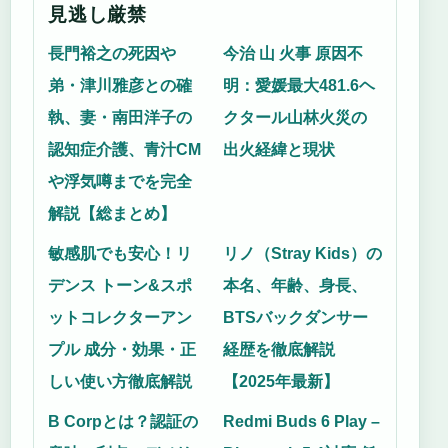
見逃し厳禁
長門裕之の死因や
今治 山 火事 原因不
弟・津川雅彦との確
明：愛媛最大481.6ヘ
執、妻・南田洋子の
クタール山林火災の
認知症介護、青汁CM
出火経緯と現状
や浮気噂までを完全
解説【総まとめ】
敏感肌でも安心！リ
リノ（Stray Kids）の
デンス トーン&スポ
本名、年齢、身長、
ットコレクターアン
BTSバックダンサー
プル 成分・効果・正
経歴を徹底解説
しい使い方徹底解説
【2025年最新】
B Corpとは？認証の
Redmi Buds 6 Play –