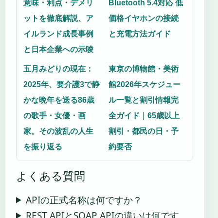
意味・利点・デメリ
Bluetooth 5.4対応 低
ットを徹底解説、ア
価格イヤホンの接続
イルランド成長事例
と充電方法ガイド
と日本企業への示唆
五月みどりの現在：
東京の博物館・美術
2025年、要介護3で静
館2026年スケジュー
かな晩年を送る86歳
ル一覧と割引情報完
の歌手・女優・画
全ガイド｜65歳以上
家。その波乱の人生
割引・都民の日・予
を振り返る
約要否
よくある質問
APIの正式名称は何ですか？
REST APIとSOAP APIの違いは何です