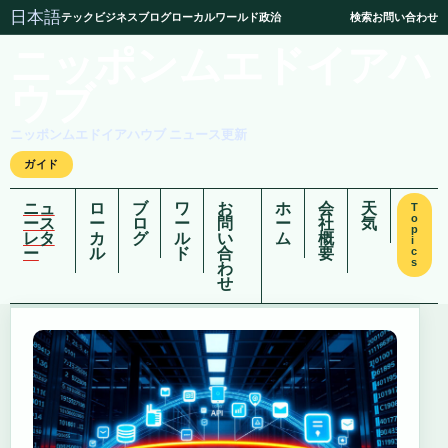
日本語
テック
ビジネス
ブログ
ローカル
ワールド
政治
検索
お問い合わせ
ニッポンムエドイアハ
ウブ
ニッポンムエドイアハウブ ニュース更新
ガイド
ニュ
ロ
ブ
ワ
お
ホ
会
天
T
o
ース
ー
ロ
ー
問
ー
社
気
p
レタ
カ
グ
ル
い
ム
概
i
ー
ル
ド
合
要
c
s
わ
せ