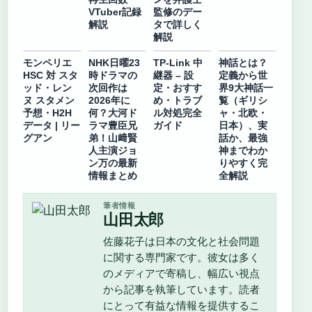
VTuber記録
監修のデー
解説
タで詳しく
解説
モンペリエ
NHK日曜23
TP-Link 中
神話とは？
HSC 対 スタ
時ドラマの
継器 – 設
定義から世
ッド・レン
次回作は
定・おすす
界9大神話一
ヌ スタメン
2026年に
め・トラブ
覧（ギリシ
予想・H2H
何？大河ド
ル対処完全
ャ・北欧・
データ | リー
ラマ豊臣兄
ガイド
日本）、実
グアン
弟！山﨑賢
話か、最強
人主演ジョ
神までわか
ン万の最新
りやすく完
情報まとめ
全解説
筆者情報
山田太郎
佐藤花子は日本の文化と社会問題
に関する専門家です。彼女は多く
のメディアで寄稿し、幅広い視点
から記事を執筆しています。読者
にとって有益な情報を提供するこ