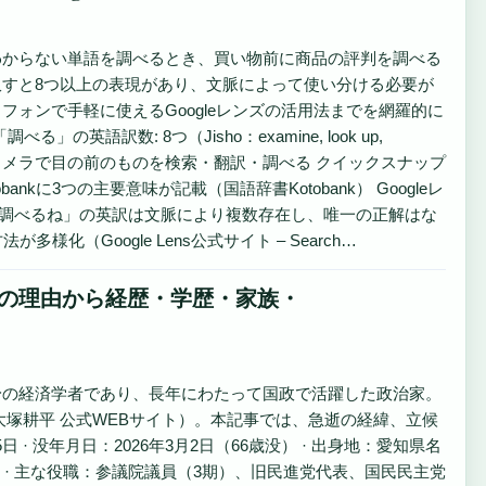
わからない単語を調べるとき、買い物前に商品の評判を調べる
すと8つ以上の表現があり、文脈によって使い分ける必要が
ォンで手軽に使えるGoogleレンズの活用法までを網羅的に
の英語訳数: 8つ（Jisho：examine, look up,
 Google レンズの機能: カメラで目の前のものを検索・翻訳・調べる クイックスナップ
bankに3つの主要意味が記載（国語辞書Kotobank） Googleレ
明な点 「調べるね」の英訳は文脈により複数存在し、唯一の正解はな
（Google Lens公式サイト – Search…
の理由から経歴・学歴・家族・
身の経済学者であり、長年にわたって国政で活躍した政治家。
（大塚耕平 公式WEBサイト）。本記事では、急逝の経緯、立候
· 没年月日：2026年3月2日（66歳没） · 出身地：愛知県名
 · 主な役職：参議院議員（3期）、旧民進党代表、国民民主党