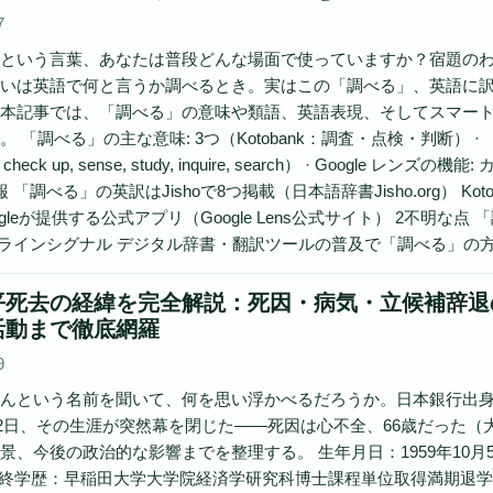
7
という言葉、あなたは普段どんな場面で使っていますか？宿題の
いは英語で何と言うか調べるとき。実はこの「調べる」、英語に訳
本記事では、「調べる」の意味や類語、英語表現、そしてスマートフ
 「調べる」の主な意味: 3つ（Kotobank：調査・点検・判断） · 「調べる」
ate, check up, sense, study, inquire, search） ·
 「調べる」の英訳はJishoで8つ掲載（日本語辞書Jisho.org） Koto
ogleが提供する公式アプリ（Google Lens公式サイト） 2不
ラインシグナル デジタル辞書・翻訳ツールの普及で「調べる」の方法が多様化
平死去の経緯を完全解説：死因・病気・立候補辞退
活動まで徹底網羅
9
んという名前を聞いて、何を思い浮かべるだろうか。日本銀行出
3月2日、その生涯が突然幕を閉じた——死因は心不全、66歳だった
景、今後の政治的な影響までを整理する。 生年月日：1959年10月5日 
 最終学歴：早稲田大学大学院経済学研究科博士課程単位取得満期退学