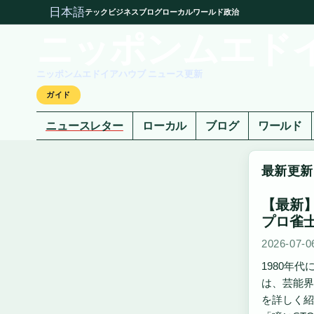
日本語
テック
ビジネス
ブログ
ローカル
ワールド
政治
ニッポンムエド
ニッポンムエドイアハウブ ニュース更新
ガイド
ニュースレター
ローカル
ブログ
ワールド
最新更新
【最新
プロ雀
2026-07-0
1980年
は、芸能界
を詳しく紹介