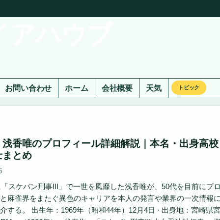
イアハウブ
お問い合わせ
ホーム
会社概要
天気
トピック
】浅香唯のプロフィール詳細解説｜本名・出身高校
士まとめ
6
代に「スケバン刑事III」で一世を風靡した浅香唯が、50代を目前
と麻雀界をまたぐ異色のキャリアを本人の発言や業界の一次情報
する。 出生年：1969年（昭和44年）12月4日 · 出身地：宮崎県宮崎市