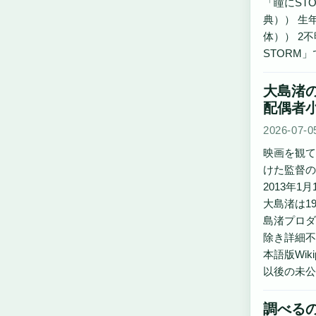
「瞳にSTO
典）） 生
体）） 2
STORM
大島渚
配偶者
2026-07-0
映画を観て
けた監督の
2013年1
大島渚は1
島渚プロダ
除き詳細不
本語版Wik
以後の未公
調べるの英