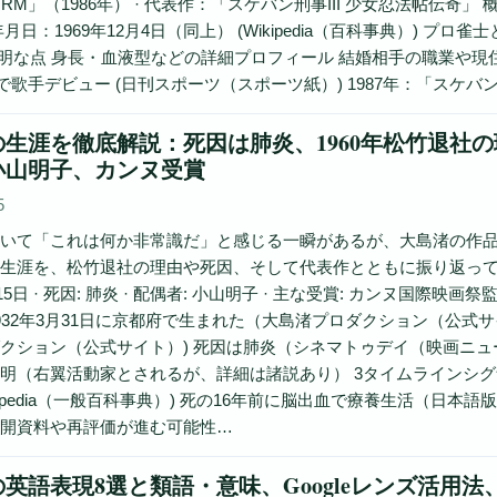
RM」（1986年） · 代表作：「スケバン刑事III 少女忍法帖伝奇」 
年月日：1969年12月4日（同上） (Wikipedia（百科事典）)
不明な点 身長・血液型などの詳細プロフィール 結婚相手の職業や現住所
」で歌手デビュー (日刊スポーツ（スポーツ紙）) 1987年：「スケバン
の生涯を徹底解説：死因は肺炎、1960年松竹退社
小山明子、カンヌ受賞
5
いて「これは何か非常識だ」と感じる一瞬があるが、大島渚の作
生涯を、松竹退社の理由や死因、そして代表作とともに振り返ってみる。 生年
月15日 · 死因: 肺炎 · 配偶者: 小山明子 · 主な受賞: カンヌ国
932年3月31日に京都府で生まれた（大島渚プロダクション（公式
クション（公式サイト）) 死因は肺炎（シネマトゥデイ（映画ニュ
明（右翼活動家とされるが、詳細は諸説あり） 3タイムラインシグナル 
ipedia（一般百科事典）) 死の16年前に脳出血で療養生活（日本語版
開資料や再評価が進む可能性…
語表現8選と類語・意味、Googleレンズ活用法、Inves