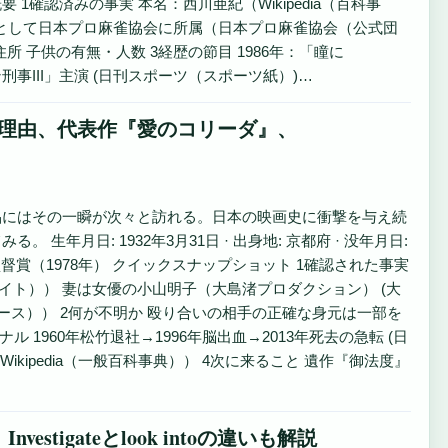
概要 1確認済みの事実 本名：西川亜紀（Wikipedia（百科事
 プロ雀士として日本プロ麻雀協会に所属（日本プロ麻雀協会（公式団
 子供の有無・人数 3経歴の節目 1986年：「瞳に
刑事III」主演 (日刊スポーツ（スポーツ紙）)…
の理由、代表作『愛のコリーダ』、
品にはその一瞬が次々と訪れる。日本の映画史に衝撃を与え続
月日: 1932年3月31日 · 出身地: 京都府 · 没年月日:
際映画祭監督賞（1978年） クイックスナップショット 1確認された事実
サイト）） 妻は女優の小山明子（大島渚プロダクション） (大
ース）） 2何が不明か 殴り合いの相手の正確な身元は一部を
1960年松竹退社→1996年脳出血→2013年死去の急転 (日
Wikipedia（一般百科事典）） 4次に来ること 遺作『御法度』
tigateとlook intoの違いも解説