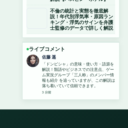
不倫の統計と実態を徹底解
説！年代別浮気率・原因ラン
キング・浮気のサインを弁護
士監修のデータで詳しく解説
ライブコメント
佐藤 遥
「ドンピシャ」の意味・使い方・語源を
解説！類語やビジネスでの注意点、ゲー
ム実況グループ「三人称」のメンバー情
報も紹介 を追っていますが、この解説は
落ち着いていて信頼できます。
3 分前