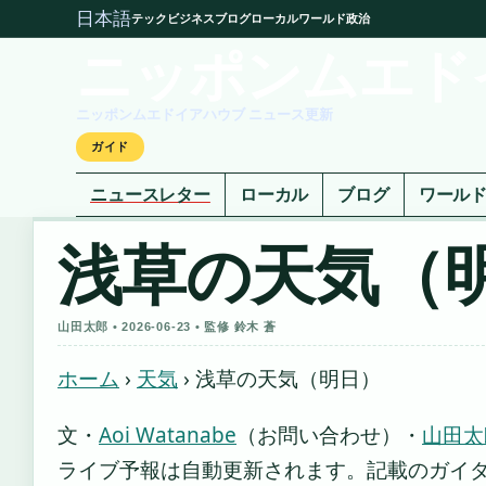
日本語
テック
ビジネス
ブログ
ローカル
ワールド
政治
ニッポンムエド
ニッポンムエドイアハウブ ニュース更新
ガイド
ニュースレター
ローカル
ブログ
ワール
浅草の天気（
山田太郎 • 2026-06-23 • 監修 鈴木 蒼
ホーム
›
天気
›
浅草の天気（明日）
文・
Aoi Watanabe
（お問い合わせ）
・
山田太
ライブ予報は自動更新されます。記載のガイダンス