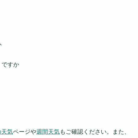
か
うですか
の天気
ページや
週間天気
もご確認ください。また、