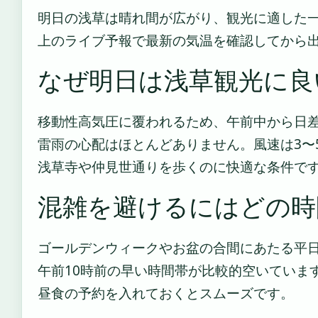
明日の浅草は晴れ間が広がり、観光に適した
上のライブ予報で最新の気温を確認してから
なぜ明日は浅草観光に良
移動性高気圧に覆われるため、午前中から日
雷雨の心配はほとんどありません。風速は3〜
浅草寺や仲見世通りを歩くのに快適な条件で
混雑を避けるにはどの時
ゴールデンウィークやお盆の合間にあたる平
午前10時前の早い時間帯が比較的空いていま
昼食の予約を入れておくとスムーズです。