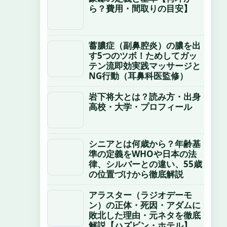
ら？費用・間取りの目安】
蓄膿症（副鼻腔炎）の膿を出
す5つのツボ！ためしてガッ
テン流即効実践マッサージと
NG行動（耳鼻科医監修）
岩下将大とは？読み方・出身
高校・大学・プロフィール
シニアとは何歳から？年齢基
準の定義をWHOや日本の法
律、シルバーとの違い、55歳
の位置づけから徹底解説
アラスター（ラジオデーモ
ン）の正体・死因・アダムに
敗北した理由・元ネタを徹底
解説【ハズビン・ホテル】