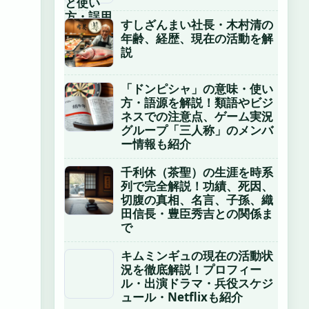
すしざんまい社長・木村清の
年齢、経歴、現在の活動を解
説
「ドンピシャ」の意味・使い
方・語源を解説！類語やビジ
ネスでの注意点、ゲーム実況
グループ「三人称」のメンバ
ー情報も紹介
千利休（茶聖）の生涯を時系
列で完全解説！功績、死因、
切腹の真相、名言、子孫、織
田信長・豊臣秀吉との関係ま
で
キムミンギュの現在の活動状
況を徹底解説！プロフィー
ル・出演ドラマ・兵役スケジ
ュール・Netflixも紹介