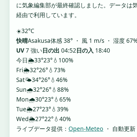
に気象編集部が最終確認しました。データは気象庁
経由で利用しています。
☀️
32°
C
快晴
Asakusa
体感 38° ・ 風 1 m/s ・ 湿度 67
UV
7 強い
日の出
04:52
日の入
18:40
今日
🌦️
33°
23°
💧100%
Fri
🌦️
32°
26°
💧73%
Sat
🌤️
34°
26°
💧46%
Sun
🌧️
32°
26°
💧88%
Mon
🌧️
30°
23°
💧65%
Tue
🌦️
27°
23°
💧39%
Wed
🌦️
27°
22°
💧40%
ライブデータ提供：
Open-Meteo
・ 自動更新