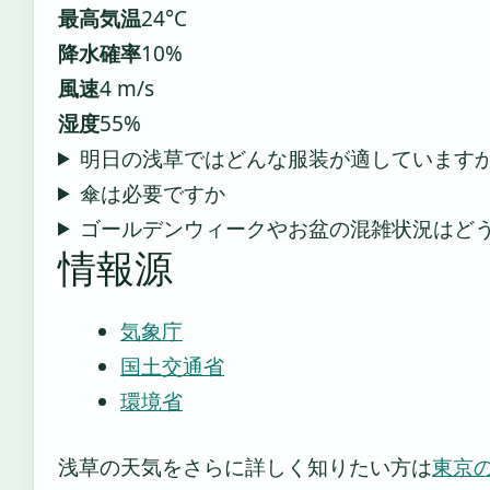
最高気温
24°C
降水確率
10%
風速
4 m/s
湿度
55%
明日の浅草ではどんな服装が適しています
傘は必要ですか
ゴールデンウィークやお盆の混雑状況はど
情報源
気象庁
国土交通省
環境省
浅草の天気をさらに詳しく知りたい方は
東京