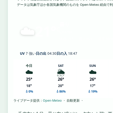
データは気象庁ほか各国気象機関のものを Open-Meteo 経由
☁️
曇り
21°
C
Chitose
体感 24° ・ 風 2 m/s ・ 湿度 98%
UV
7 強い
日の出
04:30
日の入
18:47
今日
SAT
SUN
☁️
🌦️
☁️
25°
26°
26°
18°
20°
17°
💧0%
💧86%
💧19%
ライブデータ提供：
Open-Meteo
・ 自動更新 ・