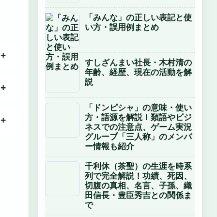
「みんな」の正しい表記と使
い方・誤用例まとめ
すしざんまい社長・木村清の
年齢、経歴、現在の活動を解
説
「ドンピシャ」の意味・使い
方・語源を解説！類語やビジ
ネスでの注意点、ゲーム実況
グループ「三人称」のメンバ
ー情報も紹介
千利休（茶聖）の生涯を時系
列で完全解説！功績、死因、
切腹の真相、名言、子孫、織
田信長・豊臣秀吉との関係ま
で