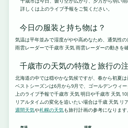
千歳市は今日、曇り空が広がり、夕方から弱い雨
詳しくは上のライブ予報をご覧ください。
今日の服装と持ち物は？
気温は平年並みで湿度がやや高めなため、通気性の
雨雲レーダーで千歳市 天気 雨雲レーダーの動きを
千歳市の天気の特徴と旅行の
北海道の中では穏やかな気候ですが、春から初夏は
ベストシーズンは6月から9月で、ゴールデンウィ
上のライブ予報で千歳市 天気 明日や千歳市 天気 
リアルタイムの変化を追いたい場合は千歳 天気 
週間天気
や
札幌の天気
も旅行計画の参考になります
気温
湿度