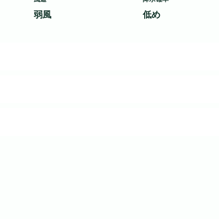
弱風
低め