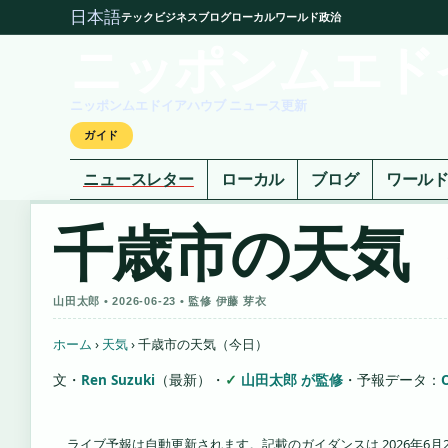
日本語
テック
ビジネス
ブログ
ローカル
ワールド
政治
ニッポンムエド
ニッポンムエドイアハウブ ニュース更新
ガイド
ニュースレター
ローカル
ブログ
ワール
千歳市の天気
山田太郎 • 2026-06-23 • 監修 伊藤 芽衣
ホーム
›
天気
›
千歳市の天気（今日）
文・
Ren Suzuki
（最新）
・
山田太郎 が監修
・
予報データ：
ライブ予報は自動更新されます。記載のガイダンスは 2026年6月