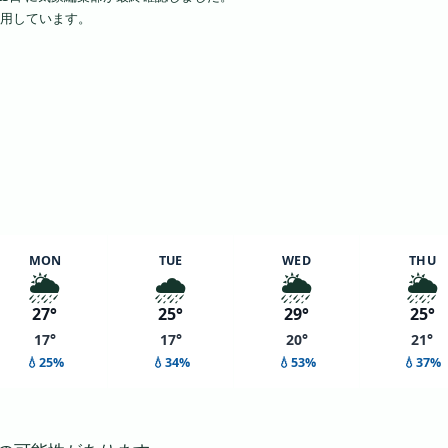
で利用しています。
MON
TUE
WED
THU
🌦️
🌧️
🌦️
🌦️
27°
25°
29°
25°
17°
17°
20°
21°
💧25%
💧34%
💧53%
💧37%