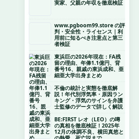
実家、父親の年収を徹底検証
www.pgboom99.store の評
判・安全性・ライセンス｜利
用前に知るべき注意点と第三
者検証
東浜巨の2026年現在：FA残
留の理由、年俸1.1億円、背
番号16、親戚の東浜成和、亜
細亜大学出身まとめ
不倫の統計と実態を徹底解
説！年代別浮気率・原因ラン
キング・浮気のサインを弁護
士監修のデータで詳しく解説
BE:FIRST レオ（LEO）の噂
の真相を徹底検証！2025年
12月の体調不良、横田真悠と
の熱愛、死亡説まで