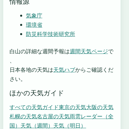
情報源
気象庁
環境省
防災科学技術研究所
白山の詳細な週間予報は
週間天気ページ
で
、
日本各地の天気は
天気ハブ
からご確認くだ
さい。
ほかの天気ガイド
すべての天気ガイド
東京の天気
大阪の天気
札幌の天気
名古屋の天気
雨雲レーダー（全
国）
天気（週間）
天気（明日）