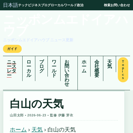
日本語
テック
ビジネス
ブログ
ローカル
ワールド
政治
検索
お問い合わせ
ニッポンムエドイアハ
ウブ
ニッポンムエドイアハウブ ニュース更新
ガイド
ニュ
ロ
ブ
ワ
お
ホ
会
天
T
o
ース
ー
ロ
ー
問
ー
社
気
p
レタ
カ
グ
ル
い
ム
概
i
ー
ル
ド
合
要
c
s
わ
せ
白山の天気
山田太郎 • 2026-06-23 • 監修 伊藤 芽衣
ホーム
›
天気
›
白山の天気