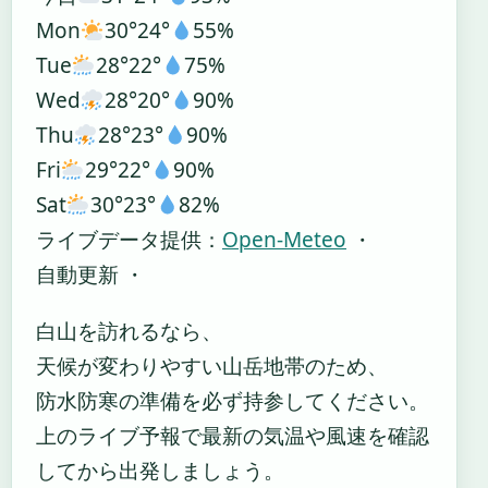
Mon
30°
24°
55%
Tue
28°
22°
75%
Wed
28°
20°
90%
Thu
28°
23°
90%
Fri
29°
22°
90%
Sat
30°
23°
82%
ライブデータ提供：
Open-Meteo
・
自動更新 ・
白山を訪れるなら、
天候が変わりやすい山岳地帯のため、
防水防寒の準備を必ず持参してください。
上のライブ予報で最新の気温や風速を確認
してから出発しましょう。