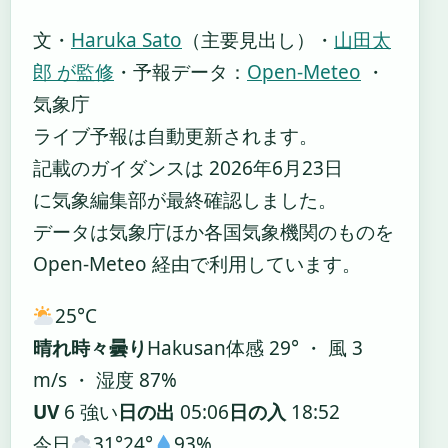
文・
Haruka Sato
（主要見出し）
・
山田太
郎 が監修
・
予報データ：
Open-Meteo
・
気象庁
ライブ予報は自動更新されます。
記載のガイダンスは 2026年6月23日
に気象編集部が最終確認しました。
データは気象庁ほか各国気象機関のものを
Open-Meteo 経由で利用しています。
25°
C
晴れ時々曇り
Hakusan
体感 29° ・ 風 3
m/s ・ 湿度 87%
UV
6 強い
日の出
05:06
日の入
18:52
今日
31°
24°
93%