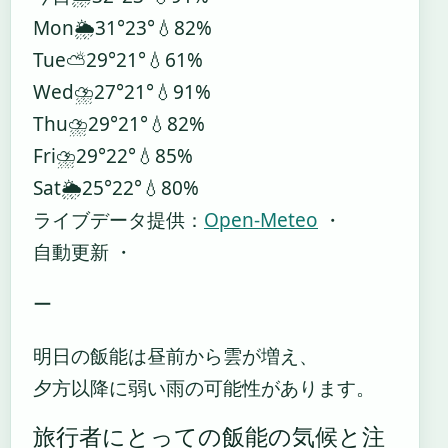
Mon
🌦️
31°
23°
💧82%
Tue
⛅
29°
21°
💧61%
Wed
⛈️
27°
21°
💧91%
Thu
⛈️
29°
21°
💧82%
Fri
⛈️
29°
22°
💧85%
Sat
🌦️
25°
22°
💧80%
ライブデータ提供：
Open-Meteo
・
自動更新 ・
ー
明日の飯能は昼前から雲が増え、
夕方以降に弱い雨の可能性があります。
旅行者にとっての飯能の気候と注