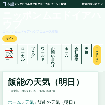
日本語
テック
ビジネス
ブログ
ローカル
ワールド
政治
検索
お問い合わせ
ニッポンムエドイアハ
ウブ
ニッポンムエドイアハウブ ニュース更新
ガイド
ニュ
ロ
ブ
ワ
お
ホ
会
天
T
o
ース
ー
ロ
ー
問
ー
社
気
p
レタ
カ
グ
ル
い
ム
概
i
ー
ル
ド
合
要
c
s
わ
せ
飯能の天気（明日）
山田太郎 • 2026-06-23 • 監修 高橋 蓮
ホーム
›
天気
›
飯能の天気（明日）