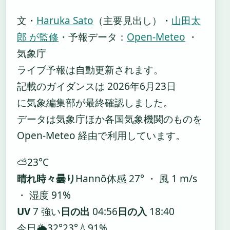
文・
Haruka Sato
（主要見出し）
・
山田太
郎 が監修
・
予報データ：
Open-Meteo
・
気象庁
ライブ予報は自動更新されます。
記載のガイダンスは 2026年6月23日
に気象編集部が最終確認しました。
データは気象庁ほか各国気象機関のものを
Open-Meteo 経由で利用しています。
⛅
23°
C
晴れ時々曇り
Hannō
体感 27° ・ 風 1 m/s
・ 湿度 91%
UV
7 強い
日の出
04:56
日の入
18:40
今日
🌦️
32°
23°
💧91%