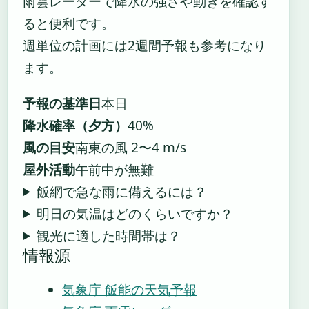
雨雲レーダーで降水の強さや動きを確認す
ると便利です。
週単位の計画には2週間予報も参考になり
ます。
予報の基準日
本日
降水確率（夕方）
40%
風の目安
南東の風 2〜4 m/s
屋外活動
午前中が無難
飯網で急な雨に備えるには？
明日の気温はどのくらいですか？
観光に適した時間帯は？
情報源
気象庁 飯能の天気予報