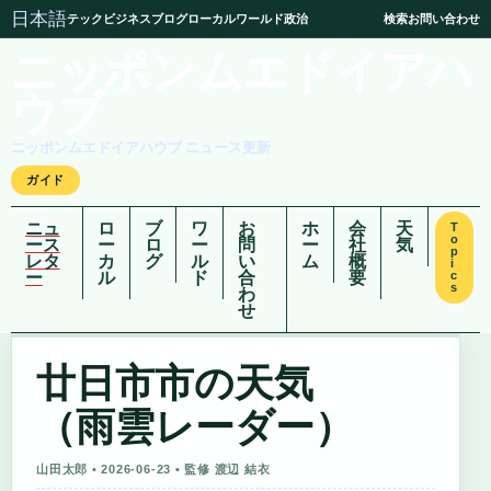
日本語
テック
ビジネス
ブログ
ローカル
ワールド
政治
検索
お問い合わせ
ニッポンムエドイアハ
ウブ
ニッポンムエドイアハウブ ニュース更新
ガイド
ニュ
ロ
ブ
ワ
お
ホ
会
天
T
o
ース
ー
ロ
ー
問
ー
社
気
p
レタ
カ
グ
ル
い
ム
概
i
ー
ル
ド
合
要
c
s
わ
せ
廿日市市の天気
（雨雲レーダー）
山田太郎 • 2026-06-23 • 監修 渡辺 結衣