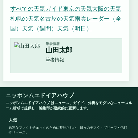
すべての天気ガイド
東京の天気
大阪の天気
札幌の天気
名古屋の天気
雨雲レーダー（全
国）
天気（週間）
天気（明日）
筆者情報
山田太郎
筆者情報
ニッポンムエドイアハウブ
ニッポンムエドイアハウブ はニュース、ガイド、分析をモダンなニュースル
ーム構成で提供し、編集部が継続的に更新します。
人気
迅速なファクトチェックのために整理された、日々のデスク・ブリーフと信頼
性リソース。