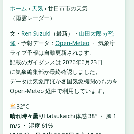
ホーム
›
天気
›
廿日市市の天気
（雨雲レーダー）
文・
Ren Suzuki
（最新）
・
山田太郎 が監
修
・
予報データ：
Open-Meteo
・ 気象庁
ライブ予報は自動更新されます。
記載のガイダンスは 2026年6月23日
に気象編集部が最終確認しました。
データは気象庁ほか各国気象機関のものを
Open-Meteo 経由で利用しています。
32°
C
晴れ時々曇り
Hatsukaichi
体感 38° ・ 風 1
m/s ・ 湿度 61%