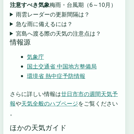
注意すべき気象
梅雨・台風期（6～10月）
雨雲レーダーの更新間隔は？
急な雨に備えるには？
宮島へ渡る際の天気の注意点は？
情報源
気象庁
国土交通省 中国地方整備局
環境省 熱中症予防情報
さらに詳しい情報は
廿日市市の週間天気予
報
や
天気全般のハブページ
をご覧ください
。
ほかの天気ガイド