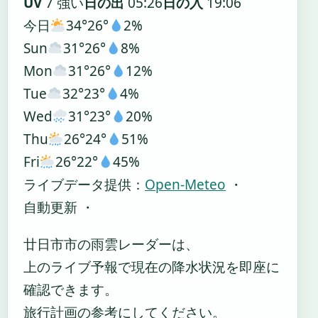
UV
7 強い
日の出
05:26
日の入
19:06
今日
34°
26°
2%
Sun
31°
26°
8%
Mon
31°
26°
12%
Tue
32°
23°
4%
Wed
31°
23°
20%
Thu
26°
24°
51%
Fri
26°
22°
45%
ライブデータ提供：
Open-Meteo
・
自動更新 ・
廿日市市の雨雲レーダーは、
上のライブ予報で現在の降水状況を即座に
確認できます。
旅行計画の参考にしてください。