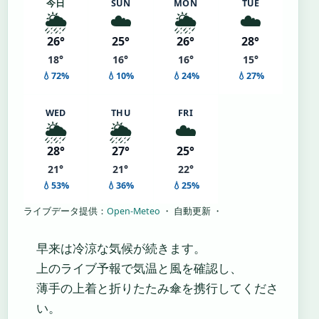
今日
SUN
MON
TUE
🌦️
☁️
🌦️
☁️
26°
25°
26°
28°
18°
16°
16°
15°
💧72%
💧10%
💧24%
💧27%
WED
THU
FRI
🌦️
🌦️
☁️
28°
27°
25°
21°
21°
22°
💧53%
💧36%
💧25%
ライブデータ提供：
Open-Meteo
・ 自動更新 ・
早来は冷涼な気候が続きます。
上のライブ予報で気温と風を確認し、
薄手の上着と折りたたみ傘を携行してくださ
い。