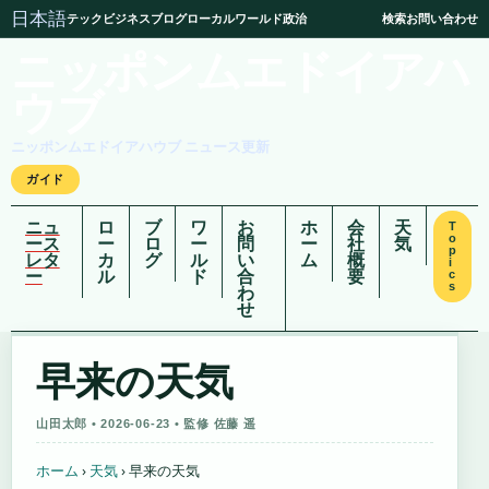
日本語
テック
ビジネス
ブログ
ローカル
ワールド
政治
検索
お問い合わせ
ニッポンムエドイアハ
ウブ
ニッポンムエドイアハウブ ニュース更新
ガイド
ニュ
ロ
ブ
ワ
お
ホ
会
天
T
o
ース
ー
ロ
ー
問
ー
社
気
p
レタ
カ
グ
ル
い
ム
概
i
ー
ル
ド
合
要
c
s
わ
せ
早来の天気
山田太郎 • 2026-06-23 • 監修 佐藤 遥
ホーム
›
天気
›
早来の天気