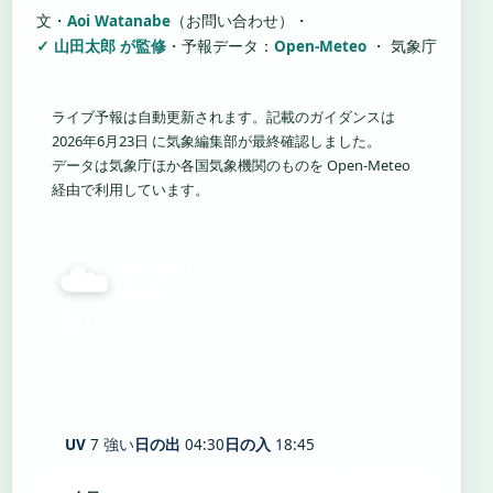
文・
Aoi Watanabe
（お問い合わせ）
・
山田太郎 が監修
・
予報データ：
Open-Meteo
・ 気象庁
ライブ予報は自動更新されます。記載のガイダンスは
2026年6月23日 に気象編集部が最終確認しました。
データは気象庁ほか各国気象機関のものを Open-Meteo
経由で利用しています。
☁️
22°
C
曇り
Hayakita-mizuho
体感 26° ・ 風 2 m/s ・ 湿度 95%
UV
7 強い
日の出
04:30
日の入
18:45