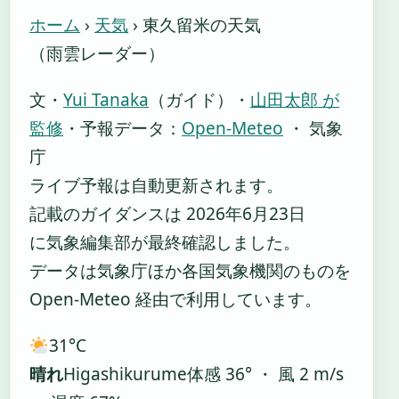
ホーム
›
天気
›
東久留米の天気
（雨雲レーダー）
文・
Yui Tanaka
（ガイド）
・
山田太郎 が
監修
・
予報データ：
Open-Meteo
・ 気象
庁
ライブ予報は自動更新されます。
記載のガイダンスは 2026年6月23日
に気象編集部が最終確認しました。
データは気象庁ほか各国気象機関のものを
Open-Meteo 経由で利用しています。
31°
C
晴れ
Higashikurume
体感 36° ・ 風 2 m/s