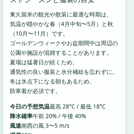
東久留米の観光や散策に最適な時期は、
気温が穏やかな春（4月中旬〜5月）と秋
（10月〜11月）です。
ゴールデンウィークやお盆期間中は周辺の
公園や施設が混雑することがあります。
夏場は猛暑日が続くため、
通気性の良い服装と水分補給を忘れずに。
冬は氷点下になる朝もあるため、
防寒着が必須です。
今日の予想気温
最高 28°C / 最低 18°C
降水確率
午前 20% / 午後 40%
風速
南西の風 3〜5 m/s