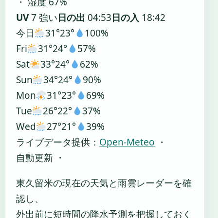
・ 湿度 67%
UV
7 強い
日の出
04:53
日の入
18:42
今日
31°
23°
100%
Fri
31°
24°
57%
Sat
33°
24°
62%
Sun
34°
24°
90%
Mon
31°
23°
69%
Tue
26°
22°
37%
Wed
27°
21°
39%
ライブデータ提供：
Open-Meteo
・
自動更新 ・
東久留米の現在の天気と雨雲レーダーを確
認し、
外出前に短時間の降水予測を把握しておく