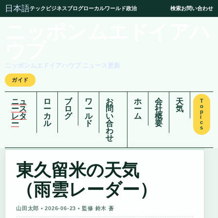
日本語
テック
ビジネス
ブログ
ローカル
ワールド
政治
検索
お問い合わせ
ニッポンムエドイアハ
ウブ
ニッポンムエドイアハウブ ニュース更新
ガイド
ニュ
ロ
ブ
ワ
お
ホ
会
天
T
o
ース
ー
ロ
ー
問
ー
社
気
p
レタ
カ
グ
ル
い
ム
概
i
ー
ル
ド
合
要
c
s
わ
せ
東久留米の天気
（雨雲レーダー）
山田太郎 • 2026-06-23 • 監修 鈴木 蒼