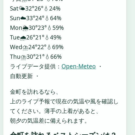
Sat
🌤️
32°
26°
💧24%
Sun
☁️
33°
24°
💧64%
Mon
🌦️
30°
23°
💧59%
Tue
🌧️
26°
21°
💧49%
Wed
⛈️
24°
22°
💧69%
Thu
⛈️
30°
21°
💧66%
ライブデータ提供：
Open-Meteo
・
自動更新 ・
金町を訪れるなら、
上のライブ予報で現在の気温や風を確認し
てください。薄手の上着があると、
朝夕の気温差に備えられます。