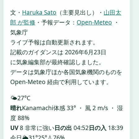
文・
Haruka Sato
（主要見出し）
・
山田太
郎 が監修
・
予報データ：
Open-Meteo
・
気象庁
ライブ予報は自動更新されます。
記載のガイダンスは 2026年6月23日
に気象編集部が最終確認しました。
データは気象庁ほか各国気象機関のものを
Open-Meteo 経由で利用しています。
🌤️
27°
C
晴れ
Kanamachi
体感 33° ・ 風 2 m/s ・ 湿
度 88%
UV
8 非常に強い
日の出
04:52
日の入
18:39
今日
🌦️
31°
25°
💧76%