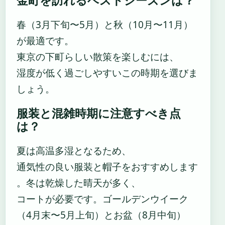
金町を訪れるベストシーズンは？
春（3月下旬〜5月）と秋（10月〜11月）
が最適です。
東京の下町らしい散策を楽しむには、
湿度が低く過ごしやすいこの時期を選びま
しょう。
服装と混雑時期に注意すべき点
は？
夏は高温多湿となるため、
通気性の良い服装と帽子をおすすめします
。冬は乾燥した晴天が多く、
コートが必要です。ゴールデンウイーク
（4月末〜5月上旬）とお盆（8月中旬）