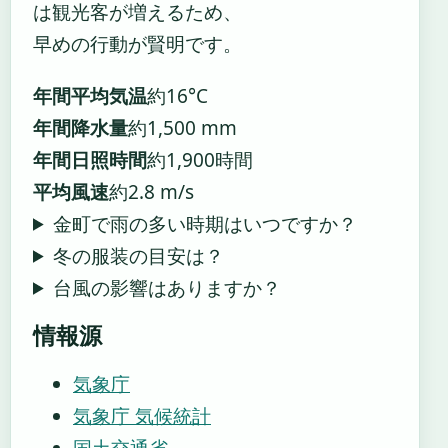
は観光客が増えるため、
早めの行動が賢明です。
年間平均気温
約16°C
年間降水量
約1,500 mm
年間日照時間
約1,900時間
平均風速
約2.8 m/s
金町で雨の多い時期はいつですか？
冬の服装の目安は？
台風の影響はありますか？
情報源
気象庁
気象庁 気候統計
国土交通省