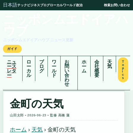
日本語
テック
ビジネス
ブログ
ローカル
ワールド
政治
検索
お問い合わせ
ニッポンムエドイアハ
ウブ
ニッポンムエドイアハウブ ニュース更新
ガイド
ニュ
ロ
ブ
ワ
お
ホ
会
天
T
o
ース
ー
ロ
ー
問
ー
社
気
p
レタ
カ
グ
ル
い
ム
概
i
ー
ル
ド
合
要
c
s
わ
せ
金町の天気
山田太郎 • 2026-06-23 • 監修 高橋 蓮
ホーム
›
天気
›
金町の天気