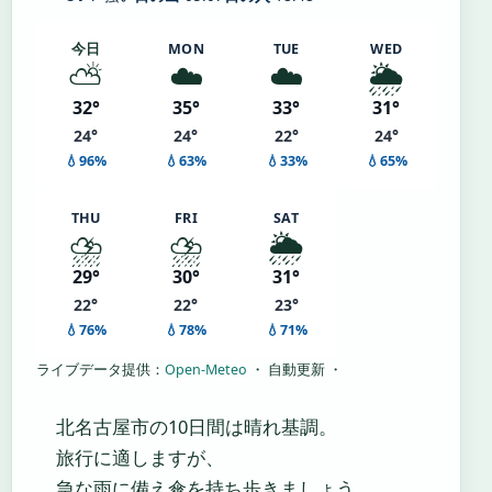
今日
MON
TUE
WED
⛅
☁️
☁️
🌦️
32°
35°
33°
31°
24°
24°
22°
24°
💧96%
💧63%
💧33%
💧65%
THU
FRI
SAT
⛈️
⛈️
🌦️
29°
30°
31°
22°
22°
23°
💧76%
💧78%
💧71%
ライブデータ提供：
Open-Meteo
・ 自動更新 ・
北名古屋市の10日間は晴れ基調。
旅行に適しますが、
急な雨に備え傘を持ち歩きましょう。