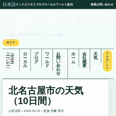
日本語
テック
ビジネス
ブログ
ローカル
ワールド
政治
検索
お問い合わせ
ニッポンムエドイアハ
ウブ
ニッポンムエドイアハウブ ニュース更新
ガイド
ニュ
ロ
ブ
ワ
お
ホ
会
天
T
o
ース
ー
ロ
ー
問
ー
社
気
p
レタ
カ
グ
ル
い
ム
概
i
ー
ル
ド
合
要
c
s
わ
せ
北名古屋市の天気
（10日間）
山田太郎 • 2026-06-23 • 監修 伊藤 芽衣