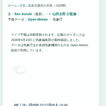
ホーム
›
天気
›
北名古屋市の天気（10日間）
文・
Ren Suzuki
（最新）
・
山田太郎 が監修
・
予報データ：
Open-Meteo
・ 気象庁
ライブ予報は自動更新されます。記載のガイダンスは
2026年6月23日 に気象編集部が最終確認しました。
データは気象庁ほか各国気象機関のものを Open-Meteo
経由で利用しています。
🌤️
27°
C
晴れ
北名古屋
体感 32° ・ 風 1 m/s ・ 湿度 81%
UV
7 強い
日の出
05:07
日の入
18:48