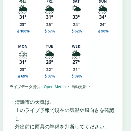
今日
FRI
SAT
SUN
🌦️
🌦️
🌤️
🌦️
31°
31°
33°
34°
23°
25°
24°
24°
💧100%
💧57%
💧62%
💧90%
MON
TUE
WED
⛈️
🌦️
🌦️
31°
26°
27°
23°
22°
21°
💧69%
💧37%
💧39%
ライブデータ提供：
Open-Meteo
・ 自動更新 ・
清瀬市の天気は、
上のライブ予報で現在の気温や風向きを確認
し、
外出前に雨具の準備を判断してください。