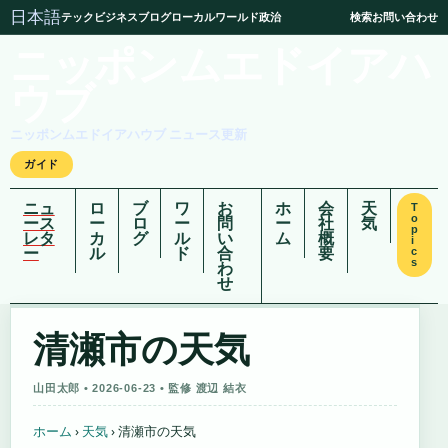
日本語
テック
ビジネス
ブログ
ローカル
ワールド
政治
検索
お問い合わせ
ニッポンムエドイアハ
ウブ
ニッポンムエドイアハウブ ニュース更新
ガイド
ニュ
ロ
ブ
ワ
お
ホ
会
天
T
o
ース
ー
ロ
ー
問
ー
社
気
p
レタ
カ
グ
ル
い
ム
概
i
ー
ル
ド
合
要
c
s
わ
せ
清瀬市の天気
山田太郎 • 2026-06-23 • 監修 渡辺 結衣
ホーム
›
天気
›
清瀬市の天気