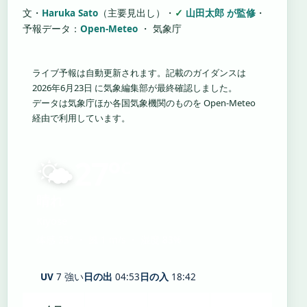
文・
Haruka Sato
（主要見出し）
・
山田太郎 が監修
・
予報データ：
Open-Meteo
・ 気象庁
ライブ予報は自動更新されます。記載のガイダンスは
2026年6月23日 に気象編集部が最終確認しました。
データは気象庁ほか各国気象機関のものを Open-Meteo
経由で利用しています。
🌤️
27°
C
晴れ
Kiyose
体感 33° ・ 風 1 m/s ・ 湿度 83%
UV
7 強い
日の出
04:53
日の入
18:42