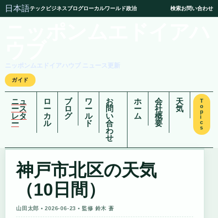
日本語
テック
ビジネス
ブログ
ローカル
ワールド
政治
検索
お問い合わせ
ニッポンムエドイアハ
ウブ
ニッポンムエドイアハウブ ニュース更新
ガイド
ニュ
ロ
ブ
ワ
お
ホ
会
天
T
o
ース
ー
ロ
ー
問
ー
社
気
p
レタ
カ
グ
ル
い
ム
概
i
ー
ル
ド
合
要
c
s
わ
せ
神戸市北区の天気
（10日間）
山田太郎 • 2026-06-23 • 監修 鈴木 蒼