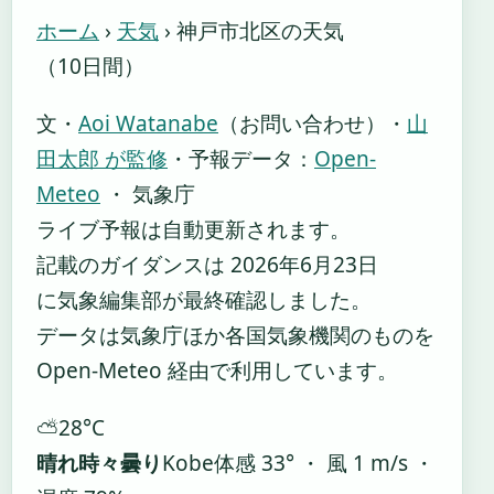
ホーム
›
天気
›
神戸市北区の天気
（10日間）
文・
Aoi Watanabe
（お問い合わせ）
・
山
田太郎 が監修
・
予報データ：
Open-
Meteo
・ 気象庁
ライブ予報は自動更新されます。
記載のガイダンスは 2026年6月23日
に気象編集部が最終確認しました。
データは気象庁ほか各国気象機関のものを
Open-Meteo 経由で利用しています。
⛅
28°
C
晴れ時々曇り
Kobe
体感 33° ・ 風 1 m/s ・