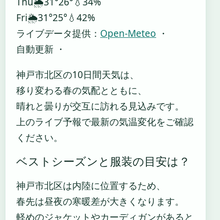
Thu
🌦️
31°
26°
💧34%
Fri
🌦️
31°
25°
💧42%
ライブデータ提供：
Open-Meteo
・
自動更新 ・
神戸市北区の10日間天気は、
移り変わる春の気配とともに、
晴れと曇りが交互に訪れる見込みです。
上のライブ予報で最新の気温変化をご確認
ください。
ベストシーズンと服装の目安は？
神戸市北区は内陸に位置するため、
春先は昼夜の寒暖差が大きくなります。
軽めのジャケットやカーディガンがあると