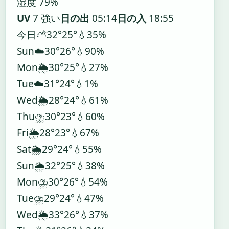
湿度 79%
UV
7 強い
日の出
05:14
日の入
18:55
今日
⛅
32°
25°
💧35%
Sun
☁️
30°
26°
💧90%
Mon
🌦️
30°
25°
💧27%
Tue
☁️
31°
24°
💧1%
Wed
🌦️
28°
24°
💧61%
Thu
⛈️
30°
23°
💧60%
Fri
🌦️
28°
23°
💧67%
Sat
🌦️
29°
24°
💧55%
Sun
🌦️
32°
25°
💧38%
Mon
⛈️
30°
26°
💧54%
Tue
⛈️
29°
24°
💧47%
Wed
🌦️
33°
26°
💧37%