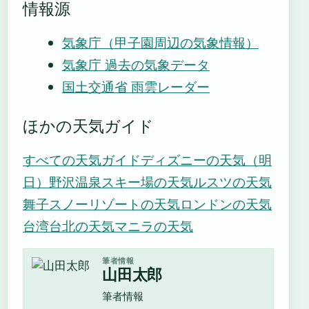
情報源
気象庁（甲子園周辺の気象情報）
気象庁 過去の気象データ
国土交通省 雨雲レーダー
ほかの天気ガイド
すべての天気ガイド
ディズニーの天気（明
日）
野沢温泉スキー場の天気
ルスツの天気
舞子スノーリゾートの天気
ロンドンの天気
台湾台北の天気
マニラの天気
筆者情報
山田太郎
筆者情報