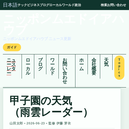
日本語
テック
ビジネス
ブログ
ローカル
ワールド
政治
検索
お問い合わせ
ニッポンムエドイアハ
ウブ
ニッポンムエドイアハウブ ニュース更新
ガイド
ニュ
ロ
ブ
ワ
お
ホ
会
天
T
o
ース
ー
ロ
ー
問
ー
社
気
p
レタ
カ
グ
ル
い
ム
概
i
ー
ル
ド
合
要
c
s
わ
せ
甲子園の天気
（雨雲レーダー）
山田太郎 • 2026-06-23 • 監修 伊藤 芽衣