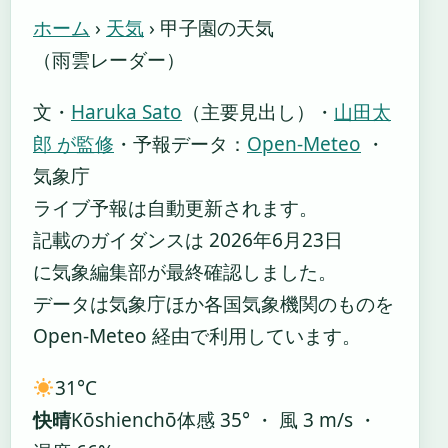
ホーム
›
天気
›
甲子園の天気
（雨雲レーダー）
文・
Haruka Sato
（主要見出し）
・
山田太
郎 が監修
・
予報データ：
Open-Meteo
・
気象庁
ライブ予報は自動更新されます。
記載のガイダンスは 2026年6月23日
に気象編集部が最終確認しました。
データは気象庁ほか各国気象機関のものを
Open-Meteo 経由で利用しています。
31°
C
快晴
Kōshienchō
体感 35° ・ 風 3 m/s ・