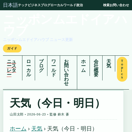
日本語
テック
ビジネス
ブログ
ローカル
ワールド
政治
検索
お問い合わせ
ニッポンムエドイアハ
ウブ
ニッポンムエドイアハウブ ニュース更新
ガイド
ニュ
ロ
ブ
ワ
お
ホ
会
天
T
o
ース
ー
ロ
ー
問
ー
社
気
p
レタ
カ
グ
ル
い
ム
概
i
ー
ル
ド
合
要
c
s
わ
せ
天気（今日・明日）
山田太郎 • 2026-06-23 • 監修 鈴木 蒼
ホーム
›
天気
›
天気（今日・明日）