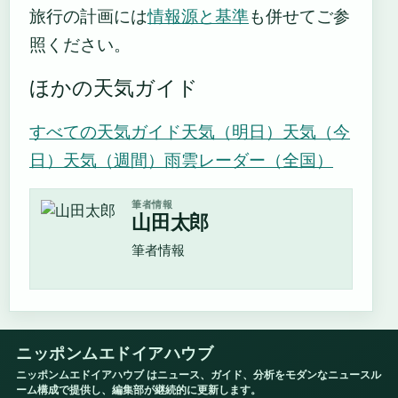
旅行の計画には
情報源と基準
も併せてご参
照ください。
ほかの天気ガイド
すべての天気ガイド
天気（明日）
天気（今
日）
天気（週間）
雨雲レーダー（全国）
筆者情報
山田太郎
筆者情報
ニッポンムエドイアハウブ
ニッポンムエドイアハウブ はニュース、ガイド、分析をモダンなニュースル
ーム構成で提供し、編集部が継続的に更新します。