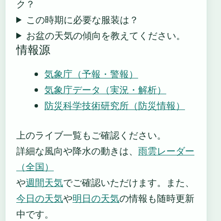
ク？
この時期に必要な服装は？
お盆の天気の傾向を教えてください。
情報源
気象庁（予報・警報）
気象庁データ（実況・解析）
防災科学技術研究所（防災情報）
上のライブ一覧もご確認ください。
詳細な風向や降水の動きは、
雨雲レーダー
（全国）
や
週間天気
でご確認いただけます。また、
今日の天気
や
明日の天気
の情報も随時更新
中です。