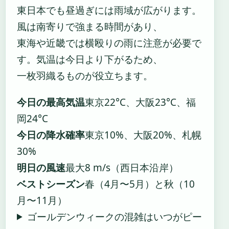
東日本でも昼過ぎには雨域が広がります。
風は南寄りで強まる時間があり、
東海や近畿では横殴りの雨に注意が必要で
す。気温は今日より下がるため、
一枚羽織るものが役立ちます。
今日の最高気温
東京22°C、大阪23°C、福
岡24°C
今日の降水確率
東京10%、大阪20%、札幌
30%
明日の風速
最大8 m/s（西日本沿岸）
ベストシーズン
春（4月〜5月）と秋（10
月〜11月）
ゴールデンウィークの混雑はいつがピー