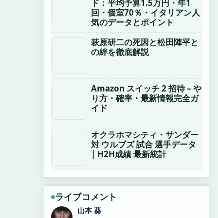
ド：平均予算1.5万円・年1
回・個室70％・イタリアン人
気のデータとポイント
萩原研二の死因と松田陣平と
の絆を徹底解説
Amazon スイッチ 2 招待 – や
り方・確率・最新情報完全ガ
イド
オクラホマシティ・サンダー
対 ウルブズ 試合 選手データ
| H2H成績 最新統計
ライブコメント
加藤 海斗