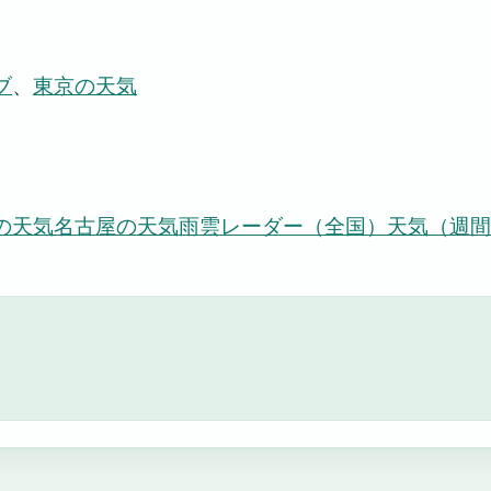
ブ
、
東京の天気
の天気
名古屋の天気
雨雲レーダー（全国）
天気（週間