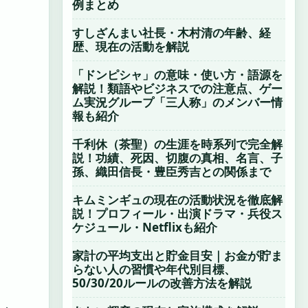
例まとめ
すしざんまい社長・木村清の年齢、経
歴、現在の活動を解説
「ドンピシャ」の意味・使い方・語源を
解説！類語やビジネスでの注意点、ゲー
ム実況グループ「三人称」のメンバー情
報も紹介
千利休（茶聖）の生涯を時系列で完全解
説！功績、死因、切腹の真相、名言、子
孫、織田信長・豊臣秀吉との関係まで
キムミンギュの現在の活動状況を徹底解
説！プロフィール・出演ドラマ・兵役ス
ケジュール・Netflixも紹介
家計の平均支出と貯金目安｜お金が貯ま
らない人の習慣や年代別目標、
50/30/20ルールの改善方法を解説