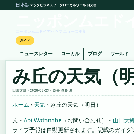
日本語
テック
ビジネス
ブログ
ローカル
ワールド
政治
ニッポンムエド
ニッポンムエドイアハウブ ニュース更新
ガイド
ニュースレター
ローカル
ブログ
ワールド
み丘の天気（
山田太郎 • 2026-06-23 • 監修 佐藤 遥
ホーム
›
天気
›
み丘の天気（明日）
文・
Aoi Watanabe
（お問い合わせ）
・
山田太郎
ライブ予報は自動更新されます。記載のガイダンス