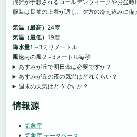
混雑が予想されるゴールデンウィークやお盆時
服装は長袖の上着が適し、夕方の冷え込みに備
気温（最高）
24度
気温（最低）
19度
降水量
1～3ミリメートル
風速
南の風 2～3メートル毎秒
あすみが丘で明日傘は必要ですか？
あすみが丘の夜の気温はどれくらい？
週末の天気はどうですか？
情報源
気象庁
気象庁 データベース