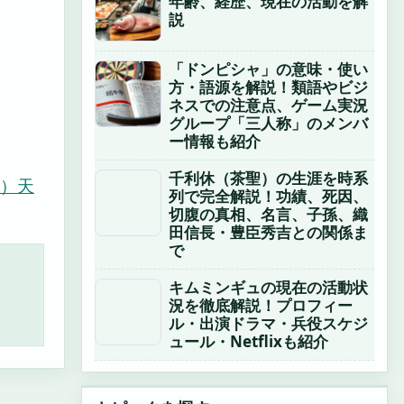
年齢、経歴、現在の活動を解
説
「ドンピシャ」の意味・使い
方・語源を解説！類語やビジ
ネスでの注意点、ゲーム実況
グループ「三人称」のメンバ
ー情報も紹介
千利休（茶聖）の生涯を時系
）
天
列で完全解説！功績、死因、
切腹の真相、名言、子孫、織
田信長・豊臣秀吉との関係ま
で
キムミンギュの現在の活動状
況を徹底解説！プロフィー
ル・出演ドラマ・兵役スケジ
ュール・Netflixも紹介