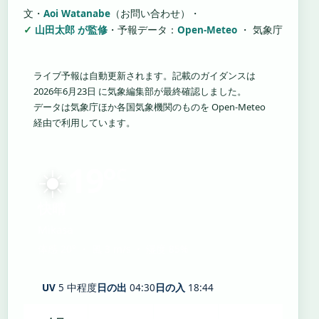
文・
Aoi Watanabe
（お問い合わせ）
・
山田太郎 が監修
・
予報データ：
Open-Meteo
・ 気象庁
ライブ予報は自動更新されます。記載のガイダンスは
2026年6月23日 に気象編集部が最終確認しました。
データは気象庁ほか各国気象機関のものを Open-Meteo
経由で利用しています。
☀️
19°
C
快晴
Mikasa
体感 20° ・ 風 3 m/s ・ 湿度 85%
UV
5 中程度
日の出
04:30
日の入
18:44