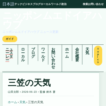
日本語
テック
ビジネス
ブログ
ローカル
ワールド
政治
検索
お問い合わせ
ニッポンムエドイアハ
ウブ
ニッポンムエドイアハウブ ニュース更新
ガイド
ニュ
ロ
ブ
ワ
お
ホ
会
天
T
o
ース
ー
ロ
ー
問
ー
社
気
p
レタ
カ
グ
ル
い
ム
概
i
ー
ル
ド
合
要
c
s
わ
せ
三笠の天気
山田太郎 • 2026-06-23 • 監修 鈴木 蒼
ホーム
›
天気
›
三笠の天気