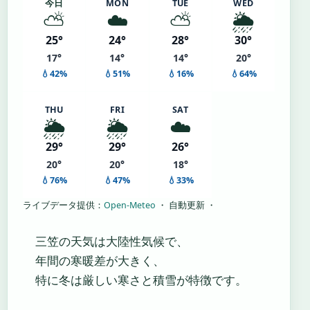
今日
MON
TUE
WED
⛅
☁️
⛅
🌦️
25°
24°
28°
30°
17°
14°
14°
20°
💧42%
💧51%
💧16%
💧64%
THU
FRI
SAT
🌦️
🌦️
☁️
29°
29°
26°
20°
20°
18°
💧76%
💧47%
💧33%
ライブデータ提供：
Open-Meteo
・ 自動更新 ・
三笠の天気は大陸性気候で、
年間の寒暖差が大きく、
特に冬は厳しい寒さと積雪が特徴です。