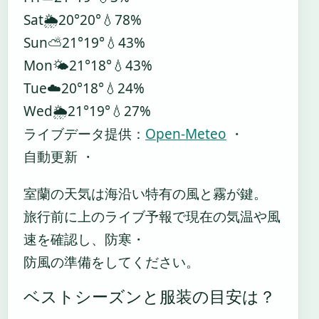
Sat
🌦️
20°
20°
💧78%
Sun
⛅
21°
19°
💧43%
Mon
🌤️
21°
18°
💧43%
Tue
☁️
20°
18°
💧24%
Wed
🌦️
21°
19°
💧27%
ライブデータ提供：
Open-Meteo
・
自動更新 ・
室蘭の天気は海沿い特有の風と霧が鍵。
旅行前に上のライブ予報で現在の気温や風
速を確認し、防寒・
防風の準備をしてください。
ベストシーズンと服装の目安は？