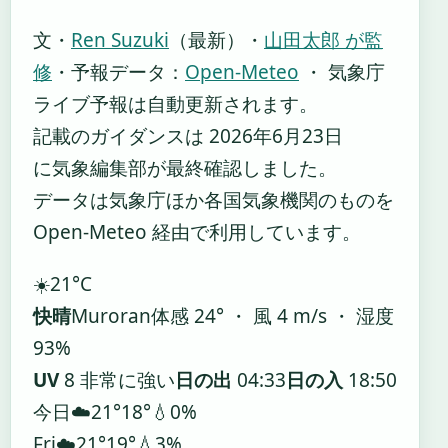
文・
Ren Suzuki
（最新）
・
山田太郎 が監
修
・
予報データ：
Open-Meteo
・ 気象庁
ライブ予報は自動更新されます。
記載のガイダンスは 2026年6月23日
に気象編集部が最終確認しました。
データは気象庁ほか各国気象機関のものを
Open-Meteo 経由で利用しています。
☀️
21°
C
快晴
Muroran
体感 24° ・ 風 4 m/s ・ 湿度
93%
UV
8 非常に強い
日の出
04:33
日の入
18:50
今日
☁️
21°
18°
💧0%
Fri
☁️
21°
19°
💧3%