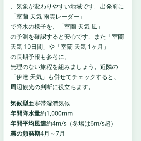
、気象が変わりやすい地域です。出発前に
「室蘭 天気 雨雲レーダー」
で降水の様子を、「室蘭 天気 風」
の予測を確認すると安心です。また「室蘭
天気 10日間」や「室蘭 天気 1ヶ月」
の長期予報も参考に、
無理のない旅程を組みましょう。近隣の
「伊達 天気」も併せてチェックすると、
周辺観光の判断に役立ちます。
気候型
亜寒帯湿潤気候
年間降水量
約1,000mm
年間平均風速
約4m/s（冬場は6m/s超）
霧の頻発期
4月～7月