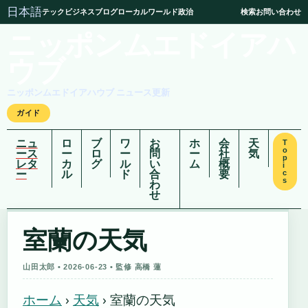
日本語
テック
ビジネス
ブログ
ローカル
ワールド
政治
検索
お問い合わせ
ニッポンムエドイアハ
ウブ
ニッポンムエドイアハウブ ニュース更新
ガイド
ニュ
ロ
ブ
ワ
お
ホ
会
天
T
o
ース
ー
ロ
ー
問
ー
社
気
p
レタ
カ
グ
ル
い
ム
概
i
ー
ル
ド
合
要
c
s
わ
せ
室蘭の天気
山田太郎 • 2026-06-23 • 監修 高橋 蓮
ホーム
›
天気
›
室蘭の天気