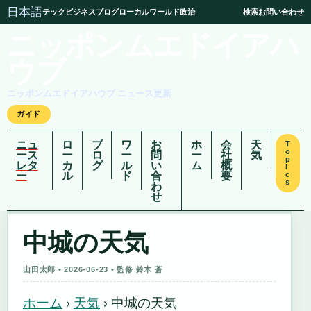
日本語
テック
ビジネス
ブログ
ローカル
ワールド
政治
検索
お問い合わせ
ニッポンムエドイアハ
ウブ
ニッポンムエドイアハウブ ニュース更新
ガイド
ニュ
ロ
ブ
ワ
お
ホ
会
天
T
o
ース
ー
ロ
ー
問
ー
社
気
p
レタ
カ
グ
ル
い
ム
概
i
ー
ル
ド
合
要
c
s
わ
せ
中城の天気
山田太郎 • 2026-06-23 • 監修 鈴木 蒼
ホーム
›
天気
›
中城の天気