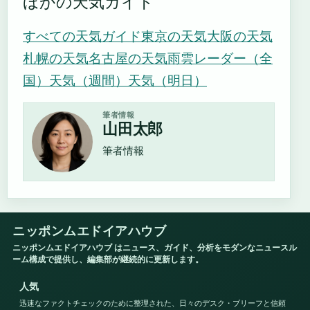
ほかの天気ガイド
すべての天気ガイド
東京の天気
大阪の天気
札幌の天気
名古屋の天気
雨雲レーダー（全
国）
天気（週間）
天気（明日）
筆者情報
山田太郎
筆者情報
ニッポンムエドイアハウブ
ニッポンムエドイアハウブ はニュース、ガイド、分析をモダンなニュースル
ーム構成で提供し、編集部が継続的に更新します。
人気
迅速なファクトチェックのために整理された、日々のデスク・ブリーフと信頼