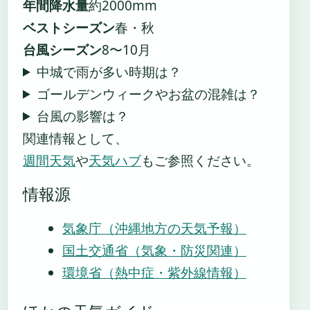
年間降水量
約2000mm
ベストシーズン
春・秋
台風シーズン
8〜10月
中城で雨が多い時期は？
ゴールデンウィークやお盆の混雑は？
台風の影響は？
関連情報として、
週間天気
や
天気ハブ
もご参照ください。
情報源
気象庁（沖縄地方の天気予報）
国土交通省（気象・防災関連）
環境省（熱中症・紫外線情報）