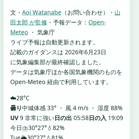
文・
Aoi Watanabe
（お問い合わせ）
・
山
田太郎 が監修
・
予報データ：
Open-
Meteo
・ 気象庁
ライブ予報は自動更新されます。
記載のガイダンスは 2026年6月23日
に気象編集部が最終確認しました。
データは気象庁ほか各国気象機関のものを
Open-Meteo 経由で利用しています。
☁️
28°
C
曇り
中城
体感 33° ・ 風 4 m/s ・ 湿度 88%
UV
9 非常に強い
日の出
05:58
日の入
19:09
今日
⛈️
30°
27°
💧82%
Tue
🌦️
30°
27°
💧81%