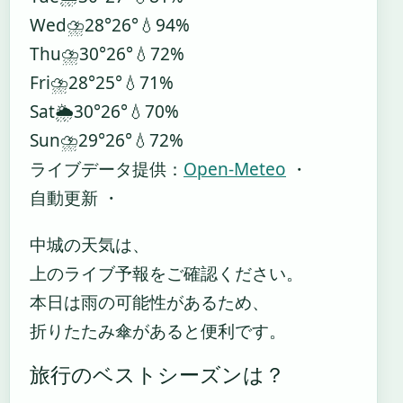
Wed
⛈️
28°
26°
💧94%
Thu
⛈️
30°
26°
💧72%
Fri
⛈️
28°
25°
💧71%
Sat
🌦️
30°
26°
💧70%
Sun
⛈️
29°
26°
💧72%
ライブデータ提供：
Open-Meteo
・
自動更新 ・
中城の天気は、
上のライブ予報をご確認ください。
本日は雨の可能性があるため、
折りたたみ傘があると便利です。
旅行のベストシーズンは？