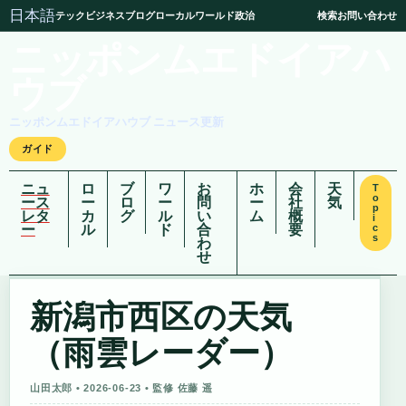
日本語
テック
ビジネス
ブログ
ローカル
ワールド
政治
検索
お問い合わせ
ニッポンムエドイアハ
ウブ
ニッポンムエドイアハウブ ニュース更新
ガイド
ニュ
ロ
ブ
ワ
お
ホ
会
天
T
o
ース
ー
ロ
ー
問
ー
社
気
p
レタ
カ
グ
ル
い
ム
概
i
ー
ル
ド
合
要
c
s
わ
せ
新潟市西区の天気
（雨雲レーダー）
山田太郎 • 2026-06-23 • 監修 佐藤 遥