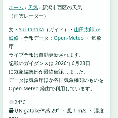
ホーム
›
天気
›
新潟市西区の天気
（雨雲レーダー）
文・
Yui Tanaka
（ガイド）
・
山田太郎 が
監修
・
予報データ：
Open-Meteo
・ 気象
庁
ライブ予報は自動更新されます。
記載のガイダンスは 2026年6月23日
に気象編集部が最終確認しました。
データは気象庁ほか各国気象機関のものを
Open-Meteo 経由で利用しています。
24°
C
曇り
Nigatake
体感 29° ・ 風 1 m/s ・ 湿度