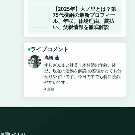
【2025年】大ノ里とは？第
75代横綱の最新プロフィー
ル、年収、休場理由、露払
い、父親情報を徹底解説
ライブコメント
佐藤 遥
「みんな」と「皆」の違いとは？正しい
漢字表記と読み方を徹底解説 を追ってい
ますが、この解説は落ち着いていて信頼
できます。
6 分前
お問い合わせ