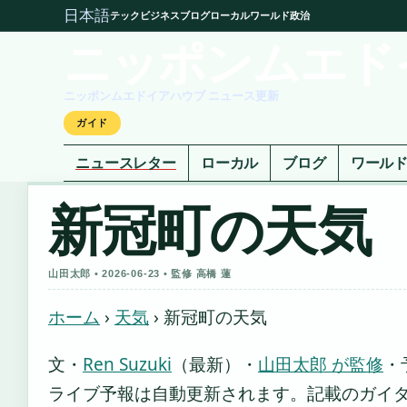
日本語
テック
ビジネス
ブログ
ローカル
ワールド
政治
ニッポンムエド
ニッポンムエドイアハウブ ニュース更新
ガイド
ニュースレター
ローカル
ブログ
ワール
新冠町の天気
山田太郎 • 2026-06-23 • 監修 高橋 蓮
ホーム
›
天気
›
新冠町の天気
文・
Ren Suzuki
（最新）
・
山田太郎 が監修
・
ライブ予報は自動更新されます。記載のガイダンス