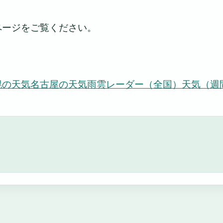
ページをご覧ください。
幌の天気
名古屋の天気
雨雲レーダー（全国）
天気（週