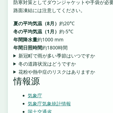
防寒対策としてダウンジャケットや手袋が必
路面凍結には注意してください。
夏の平均気温（8月）
約20°C
冬の平均気温（1月）
約-5°C
年間降水量
約1000 mm
年間日照時間
約1800時間
新冠町で雨が多い季節はいつですか
冬の道路状況はどうですか
花粉や熱中症のリスクはありますか
情報源
気象庁
気象庁気象統計情報
国土交通省