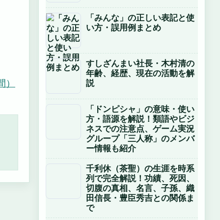
「みんな」の正しい表記と使
い方・誤用例まとめ
すしざんまい社長・木村清の
年齢、経歴、現在の活動を解
間）
説
「ドンピシャ」の意味・使い
方・語源を解説！類語やビジ
ネスでの注意点、ゲーム実況
グループ「三人称」のメンバ
ー情報も紹介
千利休（茶聖）の生涯を時系
列で完全解説！功績、死因、
切腹の真相、名言、子孫、織
田信長・豊臣秀吉との関係ま
で