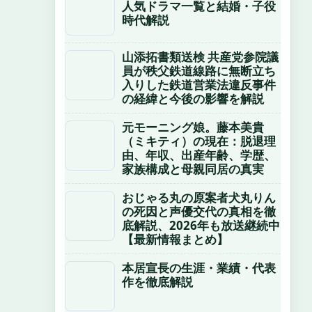
人気ドラマ一覧と結婚・子役
時代解説
山添拓書類送検 共産党参院議
員が秩父鉄道線路に無断立ち
入りした鉄道営業法違反事件
の経緯と今後の影響を解説
元モーニング娘。藤本美貴
（ミキティ）の現在：脱退理
由、年収、出産年齢、学歴、
家族構成と母親同居の真実
おじゃる丸の原案者犬丸りん
の死因と声優交代の真相を徹
底解説、2026年も放送継続中
【最新情報まとめ】
本居宣長の生涯・業績・代表
作を徹底解説