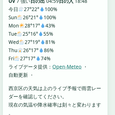
UV
7 強い
日の出
04:59
日の入
18:48
今日
27°
22°
100%
Sun
26°
21°
100%
Mon
28°
17°
43%
Tue
25°
16°
55%
Wed
27°
19°
81%
Thu
26°
17°
86%
Fri
27°
17°
74%
ライブデータ提供：
Open-Meteo
・
自動更新 ・
西京区の天気は上のライブ予報で雨雲レー
ダーを確認してください。
現在の気温や降水確率は刻々と変わります
。