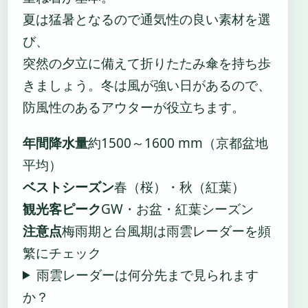
夏は猛暑となるので通気性の良い素材を選
び、
突然の夕立に備えて折りたたみ傘を持ち歩
きましょう。冬は風が強い日があるので、
防風性のあるアウターが役立ちます。
年間降水量
約1500～1600 mm（京都盆地
平均）
ベストシーズン
春（桜）・秋（紅葉）
観光客ピーク
GW・お盆・紅葉シーズン
注意点
梅雨期と台風期は雨雲レーダーを頻
繁にチェック
雨雲レーダーは何分先まで見られます
か？