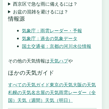
西京区で急な雨に備えるには？
お盆の混雑を避けるには？
情報源
気象庁：雨雲レーダー・予報
気象庁：過去の気象データ
国土交通省：京都の河川水位情報
その他の天気情報は
天気ハブ
や
ほかの天気ガイド
すべての天気ガイド
東京の天気
大阪の天気
札幌の天気
名古屋の天気
雨雲レーダー（全
国）
天気（週間）
天気（明日）