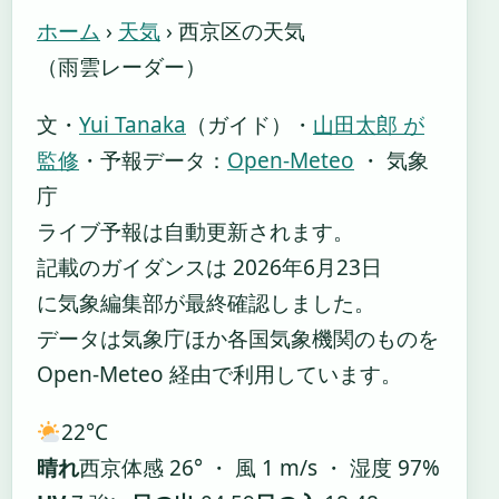
ホーム
›
天気
›
西京区の天気
（雨雲レーダー）
文・
Yui Tanaka
（ガイド）
・
山田太郎 が
監修
・
予報データ：
Open-Meteo
・ 気象
庁
ライブ予報は自動更新されます。
記載のガイダンスは 2026年6月23日
に気象編集部が最終確認しました。
データは気象庁ほか各国気象機関のものを
Open-Meteo 経由で利用しています。
22°
C
晴れ
西京
体感 26° ・ 風 1 m/s ・ 湿度 97%