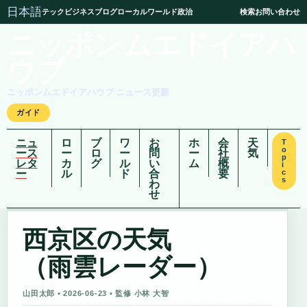
日本語
テック
ビジネス
ブログ
ローカル
ワールド
政治
検索
お問い合わせ
ニッポンムエドイアハ
ウブ
ニッポンムエドイアハウブ ニュース更新
ガイド
ニュ
ロ
ブ
ワ
お
ホ
会
天
T
o
ース
ー
ロ
ー
問
ー
社
気
p
レタ
カ
グ
ル
い
ム
概
i
ー
ル
ド
合
要
c
s
わ
せ
西京区の天気
（雨雲レーダー）
山田太郎 • 2026-06-23 • 監修 小林 大智