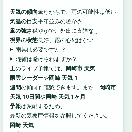
天気の傾向
曇りがちで、雨の可能性は低い
気温の目安
平年並みの暖かさ
風の強さ
穏やかで、外出に支障なし
視界の状態
良好、霧の心配はない
雨具は必要ですか？
混雑は避けられますか？
上のライブ予報では、
岡崎市 天気
雨雲レーダー
や
岡崎 天気 1
週間
の傾向も確認できます。また、
岡崎市
天気 10日間
や
岡崎 天気 1ヶ月
予報
は変動するため、
最新の気象庁情報を参照してください。
岡崎 天気