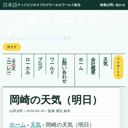
日本語
テック
ビジネス
ブログ
ローカル
ワールド
政治
検索
お問い合わせ
ニッポンムエドイアハ
ウブ
ニッポンムエドイアハウブ ニュース更新
ガイド
ニュ
ロ
ブ
ワ
お
ホ
会
天
T
o
ース
ー
ロ
ー
問
ー
社
気
p
レタ
カ
グ
ル
い
ム
概
i
ー
ル
ド
合
要
c
s
わ
せ
岡崎の天気（明日）
山田太郎 • 2026-06-23 • 監修 渡辺 結衣
ホーム
›
天気
›
岡崎の天気（明日）