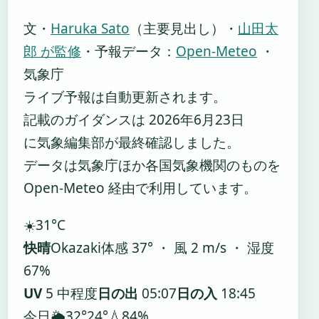
文・
Haruka Sato
（主要見出し）
・
山田太
郎 が監修
・
予報データ：
Open-Meteo
・
気象庁
ライブ予報は自動更新されます。
記載のガイダンスは 2026年6月23日
に気象編集部が最終確認しました。
データは気象庁ほか各国気象機関のものを
Open-Meteo 経由で利用しています。
☀️
31°
C
快晴
Okazaki
体感 37° ・ 風 2 m/s ・ 湿度
67%
UV
5 中程度
日の出
05:07
日の入
18:45
今日
🌦️
32°
24°
💧84%