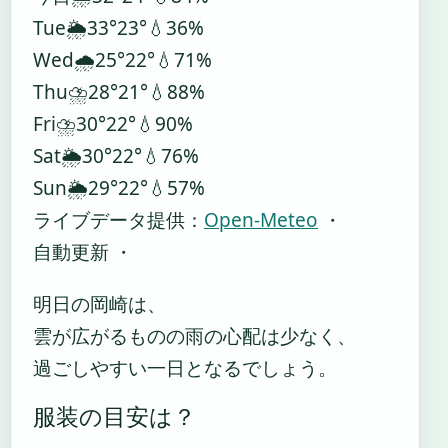
Tue
🌦️
33°
23°
💧36%
Wed
🌧️
25°
22°
💧71%
Thu
⛈️
28°
21°
💧88%
Fri
⛈️
30°
22°
💧90%
Sat
🌦️
30°
22°
💧76%
Sun
🌦️
29°
22°
💧57%
ライブデータ提供：
Open-Meteo
・
自動更新 ・
明日の岡崎は、
雲が広がるものの雨の心配は少なく、
過ごしやすい一日となるでしょう。
服装の目安は？