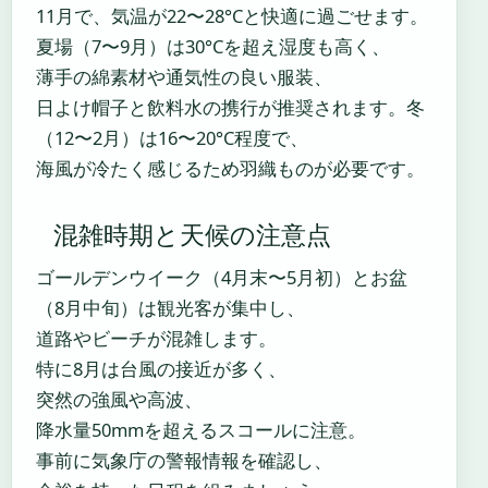
11月で、気温が22〜28°Cと快適に過ごせます。
夏場（7〜9月）は30°Cを超え湿度も高く、
薄手の綿素材や通気性の良い服装、
日よけ帽子と飲料水の携行が推奨されます。冬
（12〜2月）は16〜20°C程度で、
海風が冷たく感じるため羽織ものが必要です。
混雑時期と天候の注意点
ゴールデンウイーク（4月末〜5月初）とお盆
（8月中旬）は観光客が集中し、
道路やビーチが混雑します。
特に8月は台風の接近が多く、
突然の強風や高波、
降水量50mmを超えるスコールに注意。
事前に気象庁の警報情報を確認し、