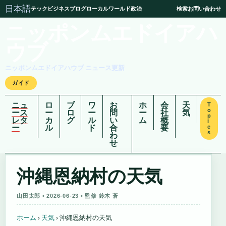
日本語
テック
ビジネス
ブログ
ローカル
ワールド
政治
検索
お問い合わせ
ニッポンムエドイアハ
ウブ
ニッポンムエドイアハウブ ニュース更新
ガイド
ニュ
ロ
ブ
ワ
お
ホ
会
天
T
o
ース
ー
ロ
ー
問
ー
社
気
p
レタ
カ
グ
ル
い
ム
概
i
ー
ル
ド
合
要
c
s
わ
せ
沖縄恩納村の天気
山田太郎 • 2026-06-23 • 監修 鈴木 蒼
ホーム
›
天気
›
沖縄恩納村の天気