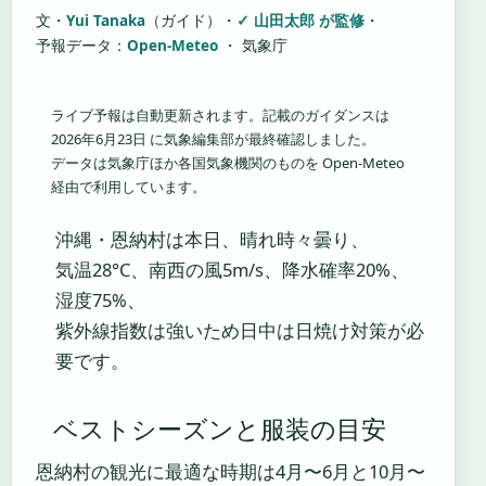
文・
Yui Tanaka
（ガイド）
・
山田太郎 が監修
・
予報データ：
Open-Meteo
・ 気象庁
ライブ予報は自動更新されます。記載のガイダンスは
2026年6月23日 に気象編集部が最終確認しました。
データは気象庁ほか各国気象機関のものを Open-Meteo
経由で利用しています。
沖縄・恩納村は本日、晴れ時々曇り、
気温28°C、南西の風5m/s、降水確率20%、
湿度75%、
紫外線指数は強いため日中は日焼け対策が必
要です。
ベストシーズンと服装の目安
恩納村の観光に最適な時期は4月〜6月と10月〜