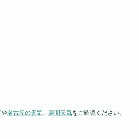
ブ
や
名古屋の天気
、
週間天気
をご確認ください。