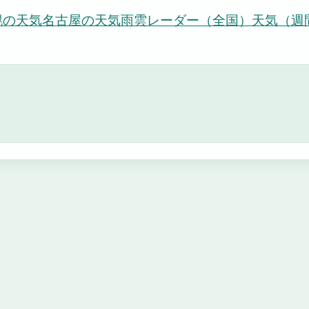
幌の天気
名古屋の天気
雨雲レーダー（全国）
天気（週