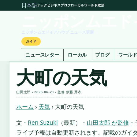
日本語
テック
ビジネス
ブログ
ローカル
ワールド
政治
ニッポンムエド
ニッポンムエドイアハウブ ニュース更新
ガイド
ニュースレター
ローカル
ブログ
ワール
大町の天気
山田太郎 • 2026-06-23 • 監修 伊藤 芽衣
ホーム
›
天気
›
大町の天気
文・
Ren Suzuki
（最新）
・
山田太郎 が監修
・
ライブ予報は自動更新されます。記載のガイダンス