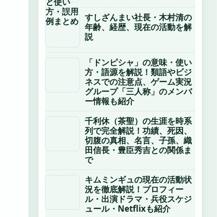
すしざんまい社長・木村清の
年齢、経歴、現在の活動を解
説
「ドンピシャ」の意味・使い
方・語源を解説！類語やビジ
ネスでの注意点、ゲーム実況
グループ「三人称」のメンバ
ー情報も紹介
千利休（茶聖）の生涯を時系
列で完全解説！功績、死因、
切腹の真相、名言、子孫、織
田信長・豊臣秀吉との関係ま
で
キムミンギュの現在の活動状
況を徹底解説！プロフィー
ル・出演ドラマ・兵役スケジ
ュール・Netflixも紹介