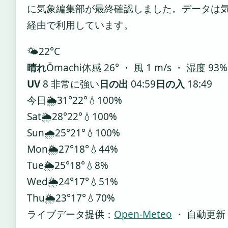
に気象編集部が最終確認しました。データは気象庁
経由で利用しています。
🌤️
22°
C
晴れ
Ōmachi
体感 26° ・ 風 1 m/s ・ 湿度 93%
UV
8 非常に強い
日の出
04:59
日の入
18:49
今日
🌦️
31°
22°
💧100%
Sat
🌦️
28°
22°
💧100%
Sun
🌧️
25°
21°
💧100%
Mon
🌦️
27°
18°
💧44%
Tue
🌦️
25°
18°
💧8%
Wed
🌦️
24°
17°
💧51%
Thu
🌦️
23°
17°
💧70%
ライブデータ提供：
Open-Meteo
・ 自動更新