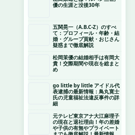
優の生涯と没後30年
五関晃一（A.B.C-Z）のすべ
て：プロフィール・年齢・結
婚・グループ貢献・おじさん
疑惑まで徹底解説
松岡茉優の結婚相手は有岡大
貴！交際期間や現在を総まと
め
go little by little アイドル代
表逮捕の最新情報：鳥丸寛士
氏の児童福祉法違反事件の詳
細
元テレビ東京アナ大江麻理子
の現在と退社理由！年の差婚
や子供の有無やプライベート
までも徹底解説！最新情報