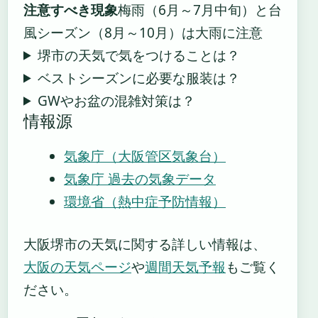
注意すべき現象
梅雨（6月～7月中旬）と台
風シーズン（8月～10月）は大雨に注意
堺市の天気で気をつけることは？
ベストシーズンに必要な服装は？
GWやお盆の混雑対策は？
情報源
気象庁（大阪管区気象台）
気象庁 過去の気象データ
環境省（熱中症予防情報）
大阪堺市の天気に関する詳しい情報は、
大阪の天気ページ
や
週間天気予報
もご覧く
ださい。