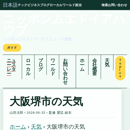
日本語
テック
ビジネス
ブログ
ローカル
ワールド
政治
検索
お問い合わせ
ニッポンムエドイアハ
ウブ
ニッポンムエドイアハウブ ニュース更新
ガイド
ニュ
ロ
ブ
ワ
お
ホ
会
天
T
o
ース
ー
ロ
ー
問
ー
社
気
p
レタ
カ
グ
ル
い
ム
概
i
ー
ル
ド
合
要
c
s
わ
せ
大阪堺市の天気
山田太郎 • 2026-06-23 • 監修 渡辺 結衣
ホーム
›
天気
›
大阪堺市の天気