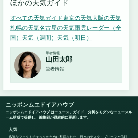
ほかの天気ガイド
すべての天気ガイド
東京の天気
大阪の天気
札幌の天気
名古屋の天気
雨雲レーダー（全
国）
天気（週間）
天気（明日）
筆者情報
山田太郎
筆者情報
ニッポンムエドイアハウブ
ニッポンムエドイアハウブ はニュース、ガイド、分析をモダンなニュースル
ーム構成で提供し、編集部が継続的に更新します。
人気
迅速なファクトチェックのために整理された、日々のデスク・ブリーフと信頼