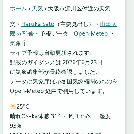
ホーム
›
天気
›
大阪市淀川区付近の天気
文・
Haruka Sato
（主要見出し）
・
山田太
郎 が監修
・
予報データ：
Open-Meteo
・
気象庁
ライブ予報は自動更新されます。
記載のガイダンスは 2026年6月23日
に気象編集部が最終確認しました。
データは気象庁ほか各国気象機関のものを
Open-Meteo 経由で利用しています。
25°
C
晴れ
Osaka
体感 31° ・ 風 1 m/s ・ 湿度
93%