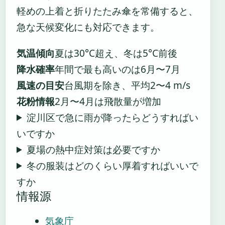
軽めの上着と折りたたみ傘を常備すると、
急な天候変化にも対応できます。
気温傾向
夏は30°C超え、冬は5°C前後
降水確率
年間で最も高いのは6月〜7月
風速の目安
台風期を除き、平均2〜4 m/s
花粉情報
2月〜4月は飛散量が増加
淀川区で急に雨が降ったらどうすればい
いですか
夏場の熱中症対策は必要ですか
冬の服装はどのくらい厚着すればいいで
すか
情報源
気象庁