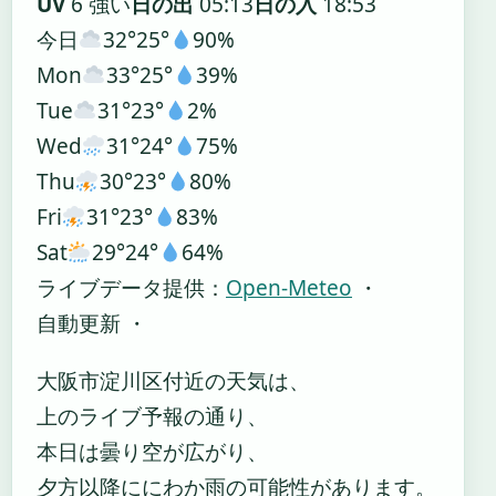
UV
6 強い
日の出
05:13
日の入
18:53
今日
32°
25°
90%
Mon
33°
25°
39%
Tue
31°
23°
2%
Wed
31°
24°
75%
Thu
30°
23°
80%
Fri
31°
23°
83%
Sat
29°
24°
64%
ライブデータ提供：
Open-Meteo
・
自動更新 ・
大阪市淀川区付近の天気は、
上のライブ予報の通り、
本日は曇り空が広がり、
夕方以降ににわか雨の可能性があります。