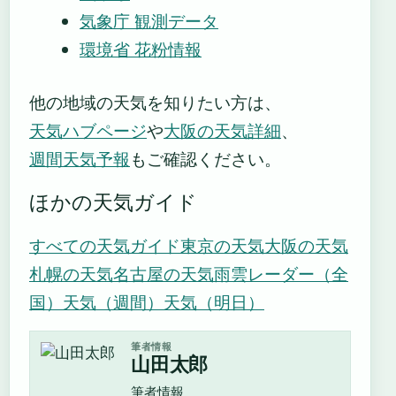
気象庁 観測データ
環境省 花粉情報
他の地域の天気を知りたい方は、
天気ハブページ
や
大阪の天気詳細
、
週間天気予報
もご確認ください。
ほかの天気ガイド
すべての天気ガイド
東京の天気
大阪の天気
札幌の天気
名古屋の天気
雨雲レーダー（全
国）
天気（週間）
天気（明日）
筆者情報
山田太郎
筆者情報