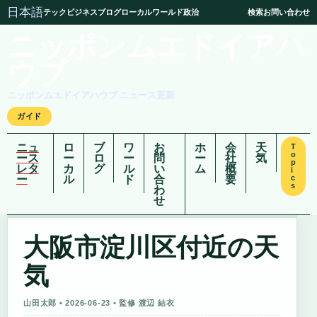
日本語
テック
ビジネス
ブログ
ローカル
ワールド
政治
検索
お問い合わせ
ニッポンムエドイアハ
ウブ
ニッポンムエドイアハウブ ニュース更新
ガイド
ニュ
ロ
ブ
ワ
お
ホ
会
天
T
o
ース
ー
ロ
ー
問
ー
社
気
p
レタ
カ
グ
ル
い
ム
概
i
ー
ル
ド
合
要
c
s
わ
せ
大阪市淀川区付近の天
気
山田太郎 • 2026-06-23 • 監修 渡辺 結衣